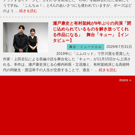
うですね。「こんちゅ！」と4人のあいさつにも使われていますが、ポーズはど
のよう …
続きを読む
瀬戸康史と有村架純が9年ぶりの共演「閉
じ込められているものを解き放ってくれ
る作品になる」 舞台「キュー」【イン
タビュー】
2026年7月31日
舞台・ミュージカル
2019年に「ニムロッド」で芥川賞を受賞した
作家・上田岳弘による長編小説を舞台化した「キュー」が11月15日から上演さ
れる。本作は、瀬戸康史演じる心療内科医・立花徹と、有村架純演じる高校時
代の同級生・渡辺恭子の人生が交差することで、過去・ …
続きを読む
more »