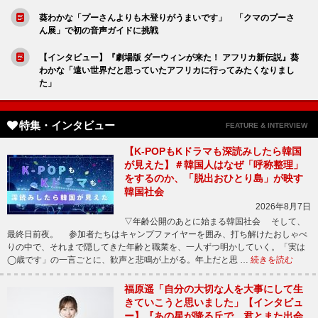
葵わかな「プーさんよりも木登りがうまいです」 「クマのプーさ
ん展」で初の音声ガイドに挑戦
【インタビュー】『劇場版 ダーウィンが来た！ アフリカ新伝説』葵
わかな「遠い世界だと思っていたアフリカに行ってみたくなりまし
た」
特集・インタビュー
FEATURE & INTERVIEW
【K-POPもKドラマも深読みしたら韓国
が見えた】＃韓国人はなぜ「呼称整理」
をするのか、「脱出おひとり島」が映す
韓国社会
2026年8月7日
▽年齢公開のあとに始まる韓国社会 そして、
最終日前夜。 参加者たちはキャンプファイヤーを囲み、打ち解けたおしゃべ
りの中で、それまで隠してきた年齢と職業を、一人ずつ明かしていく。「実は
◯歳です」の一言ごとに、歓声と悲鳴が上がる。年上だと思 …
続きを読む
福原遥「自分の大切な人を大事にして生
きていこうと思いました」【インタビュ
ー】『あの星が降る丘で、君とまた出会