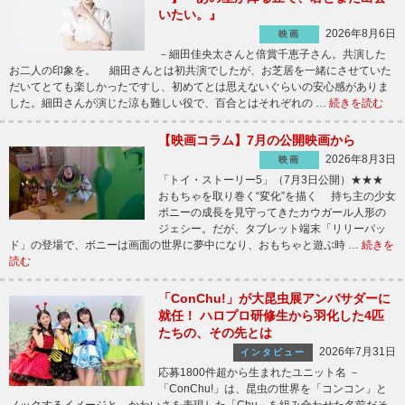
いたい。』
2026年8月6日
映画
－細田佳央太さんと倍賞千恵子さん。共演した
お二人の印象を。 細田さんとは初共演でしたが、お芝居を一緒にさせていた
だいてとても楽しかったですし、初めてとは思えないぐらいの安心感がありま
した。細田さんが演じた涼も難しい役で、百合とはそれぞれの …
続きを読む
【映画コラム】7月の公開映画から
2026年8月3日
映画
「トイ・ストーリー5」（7月3日公開）★★★
おもちゃを取り巻く“変化”を描く 持ち主の少女
ボニーの成長を見守ってきたカウガール人形の
ジェシー。だが、タブレット端末「リリーパッ
ド」の登場で、ボニーは画面の世界に夢中になり、おもちゃと遊ぶ時 …
続きを
読む
「ConChu!」が大昆虫展アンバサダーに
就任！ ハロプロ研修生から羽化した4匹
たちの、その先とは
2026年7月31日
インタビュー
応募1800件超から生まれたユニット名 －
「ConChu!」は、昆虫の世界を「コンコン」と
ノックするイメージと、かわいさを表現した「Chu」を組み合わせた名前だそ