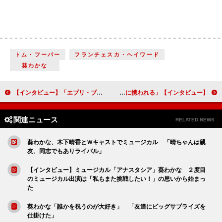
トム・フーパー
フランチェスカ・ヘイワード
葵わかな
【インタビュー】「エブリ・ブリリアント・シング～ありとあらゆるステキなこと～」佐藤隆太「覚悟を決めて挑んで、必死に戦えば、今までとは違う自分が見えてくる」
【インタビュー】映画『シグナル100』小関裕太 デスゲーム映画に歓喜「ようやく好きなジャンルに携われる」
関連ニュース
RELATED NEWS
葵わかな、木下晴香とＷキャストでミュージカル 「晴ちゃんは親
友、同志でもありライバル」
【インタビュー】ミュージカル「アナスタシア」葵わかな ２度目
のミュージカル出演は「私もまた挑戦したい！」の思いから始まっ
た
葵わかな「誰かを祝うのが大好き」 「友達にビッグサプライズを
仕掛けた」