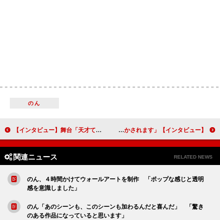
のん
【インタビュー】舞台「天才てれびくんthe STAGE」横山だいすけ「『天てれ』と11代目歌のお兄さんのコラボが生み出す化学反応はここでしか見られない」
【インタビュー】映画『スター・ウォーズ／スカイウォーカーの夜明け』デイジー・リドリー「レイが模索した答えが本作で明かされます」
関連ニュース
RELATED NEWS
のん、４時間かけてウォールアートを制作 「ポップな感じと透明
感を意識しました」
のん「あのシーンも、このシーンも加わるんだと喜んだ」 「驚き
のある作品になっていると思います」