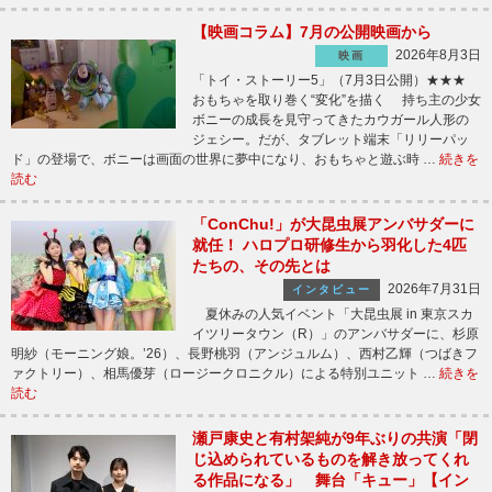
【映画コラム】7月の公開映画から
2026年8月3日
映画
「トイ・ストーリー5」（7月3日公開）★★★
おもちゃを取り巻く“変化”を描く 持ち主の少女
ボニーの成長を見守ってきたカウガール人形の
ジェシー。だが、タブレット端末「リリーパッ
ド」の登場で、ボニーは画面の世界に夢中になり、おもちゃと遊ぶ時 …
続きを
読む
「ConChu!」が大昆虫展アンバサダーに
就任！ ハロプロ研修生から羽化した4匹
たちの、その先とは
2026年7月31日
インタビュー
夏休みの人気イベント「大昆虫展 in 東京スカ
イツリータウン（R）」のアンバサダーに、杉原
明紗（モーニング娘。’26）、長野桃羽（アンジュルム）、西村乙輝（つばきフ
ァクトリー）、相馬優芽（ロージークロニクル）による特別ユニット …
続きを
読む
瀬戸康史と有村架純が9年ぶりの共演「閉
じ込められているものを解き放ってくれ
る作品になる」 舞台「キュー」【イン