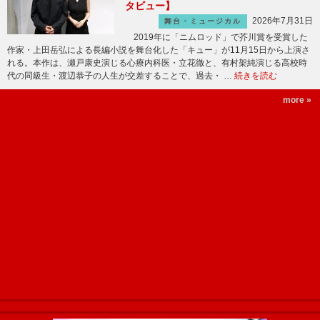
タビュー】
2026年7月31日
舞台・ミュージカル
2019年に「ニムロッド」で芥川賞を受賞した
作家・上田岳弘による長編小説を舞台化した「キュー」が11月15日から上演さ
れる。本作は、瀬戸康史演じる心療内科医・立花徹と、有村架純演じる高校時
代の同級生・渡辺恭子の人生が交差することで、過去・ …
続きを読む
more »