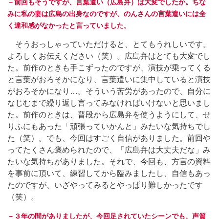
－前回もそうですが、言葉遣い（広島弁）は大変でしたか。ちな
みに私の妻は広島の出身なのですが、のんさんの言葉遣いには全
く違和感がなかったと言っていました。
そうおっしゃっていただけると、とてもうれしいです。
よろしくお伝えください（笑）。広島弁はとても大変でし
た。前作のときも手こずったのですが、演技が乗ってくる
と言葉がおろそかになり、言葉遣いに集中していると演技
がおろそかになり…。そういう苦労があったので、自分に
なじむまで繰り返し言ってみなければいけないと思いまし
た。前作のときは、普段から広島弁を使うようにして、せ
りふにもあった「頑張っていかんと」みたいな気持ちでし
た（笑）。でも、今回はすごく自信がありました。前回や
ってたくさん褒められたので、「広島弁は大丈夫だな」み
たいな気持ちがありました。それで、今回も、方言の資料
を事前に頂いて、練習してから臨みましたし、自信もあっ
たのですが、いざやってみるとやっぱり難しかったです
（笑）。
－３年の間がありましたが、今回足されていたシーンでも、声質