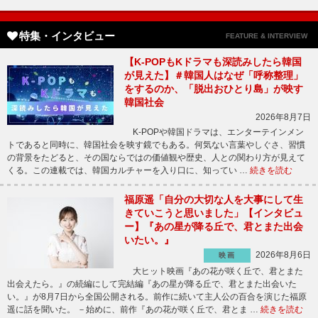
特集・インタビュー
FEATURE & INTERVIEW
【K-POPもKドラマも深読みしたら韓国
が見えた】＃韓国人はなぜ「呼称整理」
をするのか、「脱出おひとり島」が映す
韓国社会
2026年8月7日
K-POPや韓国ドラマは、エンターテインメン
トであると同時に、韓国社会を映す鏡でもある。何気ない言葉やしぐさ、習慣
の背景をたどると、その国ならではの価値観や歴史、人との関わり方が見えて
くる。この連載では、韓国カルチャーを入り口に、知ってい …
続きを読む
福原遥「自分の大切な人を大事にして生
きていこうと思いました」【インタビュ
ー】『あの星が降る丘で、君とまた出会
いたい。』
2026年8月6日
映画
大ヒット映画『あの花が咲く丘で、君とまた
出会えたら。』の続編にして完結編『あの星が降る丘で、君とまた出会いた
い。』が8月7日から全国公開される。前作に続いて主人公の百合を演じた福原
遥に話を聞いた。 －始めに、前作『あの花が咲く丘で、君とま …
続きを読む