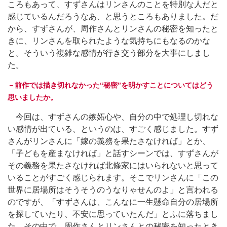
ころもあって、すずさんはリンさんのことを特別な人だと
感じているんだろうなあ、と思うところもありました。だ
から、すずさんが、周作さんとリンさんの秘密を知ったと
きに、リンさんを取られたような気持ちにもなるのかな
と。そういう複雑な感情が行き交う部分を大事にしまし
た。
－前作では描き切れなかった“秘密”を明かすことについてはどう
思いましたか。
今回は、すずさんの嫉妬心や、自分の中で処理し切れな
い感情が出ている、というのは、すごく感じました。すず
さんがリンさんに「嫁の義務を果たさなければ」とか、
「子どもを産まなければ」と話すシーンでは、すずさんが
その義務を果たさなければ北條家にはいられないと思って
いることがすごく感じられます。そこでリンさんに「この
世界に居場所はそうそうのうなりゃせんのよ」と言われる
のですが、「すずさんは、こんなに一生懸命自分の居場所
を探していたり、不安に思っていたんだ」とふに落ちまし
た。その中で、周作さんとリンさんとの秘密を知ったとき