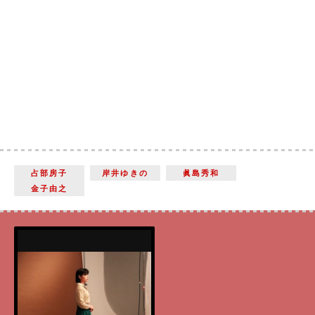
占部房子
岸井ゆきの
眞島秀和
金子由之