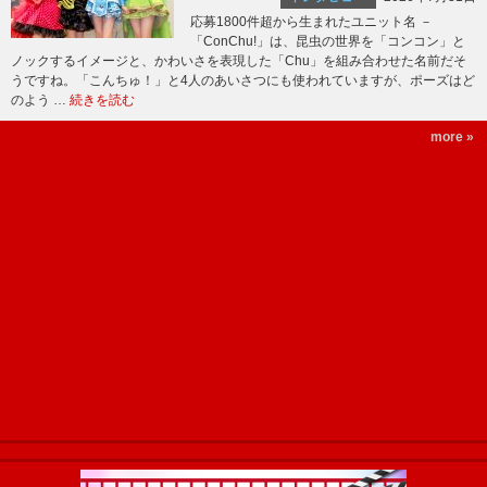
応募1800件超から生まれたユニット名 －
「ConChu!」は、昆虫の世界を「コンコン」と
ノックするイメージと、かわいさを表現した「Chu」を組み合わせた名前だそ
うですね。「こんちゅ！」と4人のあいさつにも使われていますが、ポーズはど
のよう …
続きを読む
more »