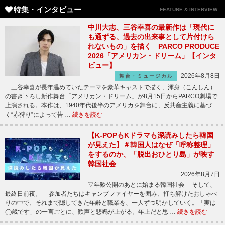
特集・インタビュー
FEATURE & INTERVIEW
中川大志、三谷幸喜の最新作は「現代に
も通ずる、過去の出来事として片付けら
れないもの」を描く PARCO PRODUCE
2026「アメリカン・ドリーム」【インタ
ビュー】
2026年8月8日
舞台・ミュージカル
三谷幸喜が長年温めていたテーマを豪華キャストで描く、渾身（こんしん）
の書き下ろし新作舞台「アメリカン・ドリーム」が8月15日からPARCO劇場で
上演される。本作は、1940年代後半のアメリカを舞台に、反共産主義に基づ
く“赤狩り”によって告 …
続きを読む
【K-POPもKドラマも深読みしたら韓国
が見えた】＃韓国人はなぜ「呼称整理」
をするのか、「脱出おひとり島」が映す
韓国社会
2026年8月7日
▽年齢公開のあとに始まる韓国社会 そして、
最終日前夜。 参加者たちはキャンプファイヤーを囲み、打ち解けたおしゃべ
りの中で、それまで隠してきた年齢と職業を、一人ずつ明かしていく。「実は
◯歳です」の一言ごとに、歓声と悲鳴が上がる。年上だと思 …
続きを読む