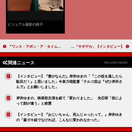
ビジュアル撮影の様子
『ワンス・アポン・ア・タイム・イン・ハリウッド』来日会見リポート レオナルド・ディカプリオ編
【インタビュー】「サギデカ」木村文乃「特殊詐欺がなぜなくならないのか。その理由が分かると思います」
関連ニュース
RELATED NEWS
【インタビュー】『愛がなんだ』岸井ゆきの「『この役を逃したら
駄目だ！』と思いました」今泉力哉監督「テルコ役は『ぜひ岸井さ
んで』とお願いしました」
岸井ゆきの、映画初主演を経て「変わりました」 光石研「役によ
って顔が違う」と絶賛
【インタビュー】『おじいちゃん、死んじゃったって。』岸井ゆき
の「森ガキ組でなければ、こんなに変われなかった」