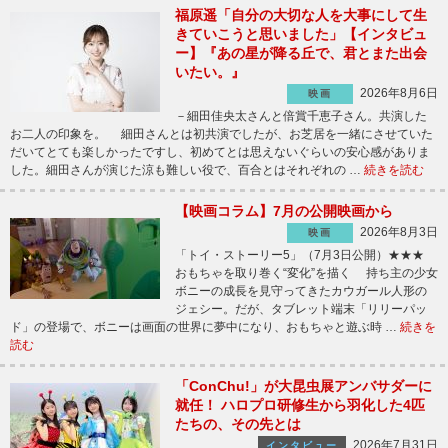
福原遥「自分の大切な人を大事にして生
きていこうと思いました」【インタビュ
ー】『あの星が降る丘で、君とまた出会
いたい。』
2026年8月6日
映画
－細田佳央太さんと倍賞千恵子さん。共演した
お二人の印象を。 細田さんとは初共演でしたが、お芝居を一緒にさせていた
だいてとても楽しかったですし、初めてとは思えないぐらいの安心感がありま
した。細田さんが演じた涼も難しい役で、百合とはそれぞれの …
続きを読む
【映画コラム】7月の公開映画から
2026年8月3日
映画
「トイ・ストーリー5」（7月3日公開）★★★
おもちゃを取り巻く“変化”を描く 持ち主の少女
ボニーの成長を見守ってきたカウガール人形の
ジェシー。だが、タブレット端末「リリーパッ
ド」の登場で、ボニーは画面の世界に夢中になり、おもちゃと遊ぶ時 …
続きを
読む
「ConChu!」が大昆虫展アンバサダーに
就任！ ハロプロ研修生から羽化した4匹
たちの、その先とは
2026年7月31日
インタビュー