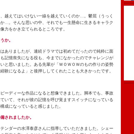
、越えてはいけない一線を越えていくのか…。鬱屈（うっく
のか…。そんな思いの中、それでも一生懸命に生きるキャラク
想像力をかき立てられるところです。
ょうか。
はありましたが、連続ドラマでは初めてだったので純粋に面
役も記憶喪失になる役も、今までになかったのでチャレンジが
たいと思いました。ある先輩が「ＷＯＷＯＷのもの作りの姿勢
い経験になるよ」と後押ししてくれたことも大きかったです。
ピーディーな作品になると想像できました。脚本でも、事故
れていて、それが彼の記憶を呼び覚ますスイッチになっている
い構成になっていると感じました。
準備されましたか。
テンダーの水澤泰彦さんに指導していただきました。シェー