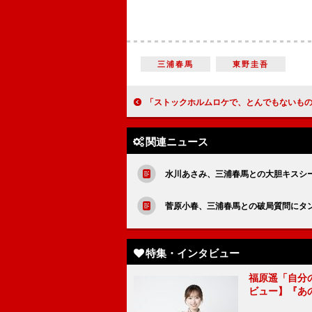
三浦春馬
東野圭吾
「ストックホルムロケで、とんでもないものが出来上がりました」中村勘九郎（金栗四三）西村武五郎（演出）【「いだてん～東京オリムピック噺（ばな
関連ニュース
水川あさみ、三浦春馬との大胆キスシ
菅原小春、三浦春馬との破局質問にタ
特集・インタビュー
福原遥「自分
ビュー】『あ