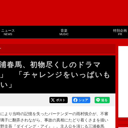
ニュース
音楽
特別企画
NEWS
MUSIC
PR
ー
浦春馬、初物尽くしのドラマ
」 「チャレンジをいっぱいも
しい」
ポスト
シェア
送る
により当時の記憶を失ったバーテンダーの雨村慎介が、不審
瑠璃子に翻弄されながら、事故の真相にたどり着くさまを描い
東野圭吾『ダイイング・アイ』」。主人公を演じる三浦春馬