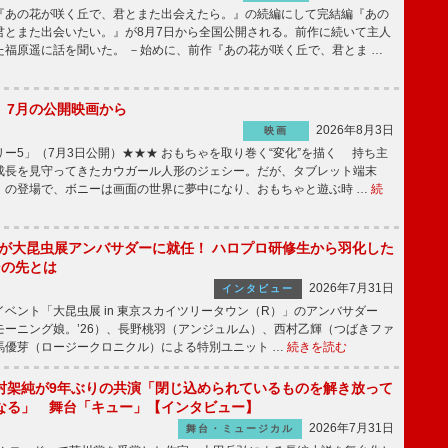
あの花が咲く丘で、君とまた出会えたら。』の続編にして完結編『あの
君とまた出会いたい。』が8月7日から全国公開される。前作に続いて主人
た福原遥に話を聞いた。 －始めに、前作『あの花が咲く丘で、君とま …
】7月の公開映画から
2026年8月3日
映画
ー5」（7月3日公開）★★★ おもちゃを取り巻く“変化”を描く 持ち主
成長を見守ってきたカウガール人形のジェシー。だが、タブレット端末
」の登場で、ボニーは画面の世界に夢中になり、おもちゃと遊ぶ時 …
続
!」が大昆虫展アンバサダーに就任！ ハロプロ研修生から羽化した
その先とは
2026年7月31日
インタビュー
ベント「大昆虫展 in 東京スカイツリータウン（R）」のアンバサダー
モーニング娘。’26）、長野桃羽（アンジュルム）、西村乙輝（つばきファ
馬優芽（ロージークロニクル）による特別ユニット …
続きを読む
村架純が9年ぶりの共演「閉じ込められているものを解き放って
なる」 舞台「キュー」【インタビュー】
2026年7月31日
舞台・ミュージカル