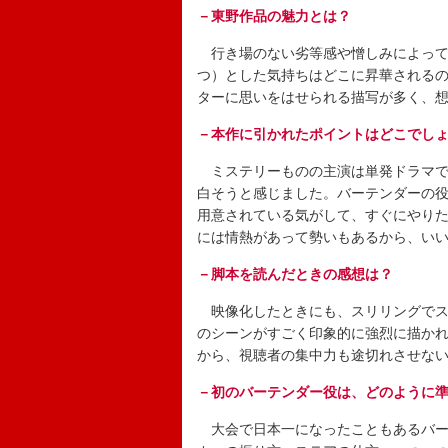
－東野作品の魅力とは？
行き場のない劣等感や憎しみによって
つ）とした気持ちはどこに昇華される
ターに思いをはせられる描写が多く、
－本作に引かれたポイントはどこでし
ミステリーものの主演は単発ドラマで
白そうと感じました。バーテンダーの
用意されている気がして、すぐにやり
には情熱があって勢いもあるから、い
－脚本を読んだときの感想は？
映像化したときにも、スリリングでス
のシーンがすごく印象的に強烈に描か
から、視聴者の集中力も途切れさせな
－初のバーテンダー役は、どのように
大会で日本一になったこともあるバー