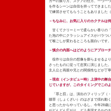
カーの振り方、ステアの仕方、一つ一
を作るシーンは自信を持ってできまし
で練習させてもらうこともありました
－ちなみに、お気に入りのカクテルは
甘くてクリーミーで柔らかい香りの「
た泡の中にクラッシュアイスがバラつ
て喉ごしが変わるところも面白いです
－慎介の内面へはどのようにアプロー
役作りは自分の想像を膨らませるより
さったものに従って忠実に演じました
主人公と両親や兄との関係性などが丁
－現在（インタビュー時）上演中の舞
じていますが、このタイミングでこの
「罪と罰」は、演出のフィリップ（・
贖罪（しょくざい）のはざまで揺れ動
と思ったからやっているし、今年28歳
がどんどん広がり、どう表現するかの