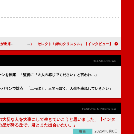
し）～」インタビュー】
【インタビュー】『劇場版ウルトラマンＲ／Ｂ（ルーブ） セレクト！絆のクリスタル』平田雄也＆小池亮介＆其原有沙「テレビシリーズから通して、家族としての喜びが一番描かれている作品」
RELATED NEWS
ーンを披露 「監督に『大人の感じでください』と言われ…」
ンバリンで対応 「土っぽく、人間っぽく、人生を表現していきたい」
FEATURE & INTERVIEW
の大切な人を大事にして生きていこうと思いました」【インタ
の星が降る丘で、君とまた出会いたい。』
2026年8月6日
映画