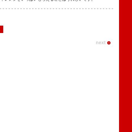
2
next