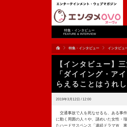
特集・インタビュー
FEATURE & INTERVIEW
特集・インタビュー
インタビュ
【インタビュー】三
「ダイイング・アイ
らえることはうれ
2019年3月12日 / 12:00
交通事故で人を死なせるも、ある事件
に動く周囲の人々や、謎めいた女性・
たハードサスペンス「連続ドラマＷ 