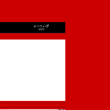
オーヴォ
OVO