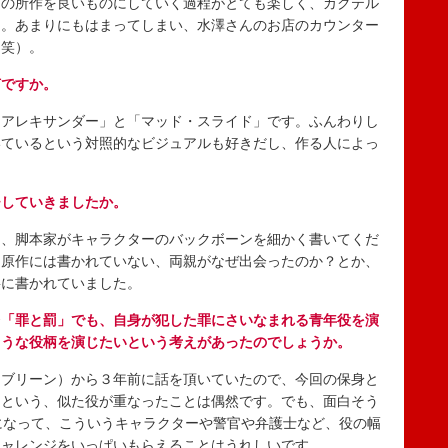
つの所作を良いものにしていく過程がとても楽しく、カクテル
た。あまりにもはまってしまい、水澤さんのお店のカウンター
（笑）。
何ですか。
アレキサンダー」と「マッド・スライド」です。ふんわりし
いているという対照的なビジュアルも好きだし、作る人によっ
。
チしていきましたか。
、脚本家がキャラクターのバックボーンを細かく書いてくだ
。原作には書かれていない、両親がなぜ出会ったのか？とか、
寧に書かれていました。
台「罪と罰」でも、自身が犯した罪にさいなまれる青年役を演
ような役柄を演じたいという考えがあったのでしょうか。
ブリーン）から３年前に話を頂いていたので、今回の保身と
くという、似た役が重なったことは偶然です。でも、面白そう
になって、こういうキャラクターや警官や弁護士など、役の幅
チャレンジをいっぱいもらえることはうれしいです。