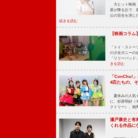
大ヒット映画『
星が降る丘で、
公の百合を演じ
続きを読む
【映画コラム
「トイ・ストーリ
の少女ボニーの
「リリーパッド
きを読む
「ConChu
4匹たちの、
夏休みの人気イ
に、杉原明紗（
クトリー）、相
瀬戸康史と有
くれる作品に