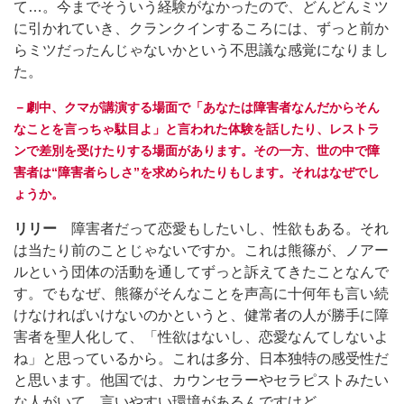
て…。今までそういう経験がなかったので、どんどんミツ
に引かれていき、クランクインするころには、ずっと前か
らミツだったんじゃないかという不思議な感覚になりまし
た。
－劇中、クマが講演する場面で「あなたは障害者なんだからそん
なことを言っちゃ駄目よ」と言われた体験を話したり、レストラ
ンで差別を受けたりする場面があります。その一方、世の中で障
害者は“障害者らしさ”を求められたりもします。それはなぜでし
ょうか。
リリー
障害者だって恋愛もしたいし、性欲もある。それ
は当たり前のことじゃないですか。これは熊篠が、ノアー
ルという団体の活動を通してずっと訴えてきたことなんで
す。でもなぜ、熊篠がそんなことを声高に十何年も言い続
けなければいけないのかというと、健常者の人が勝手に障
害者を聖人化して、「性欲はないし、恋愛なんてしないよ
ね」と思っているから。これは多分、日本独特の感受性だ
と思います。他国では、カウンセラーやセラピストみたい
な人がいて、言いやすい環境があるんですけど。