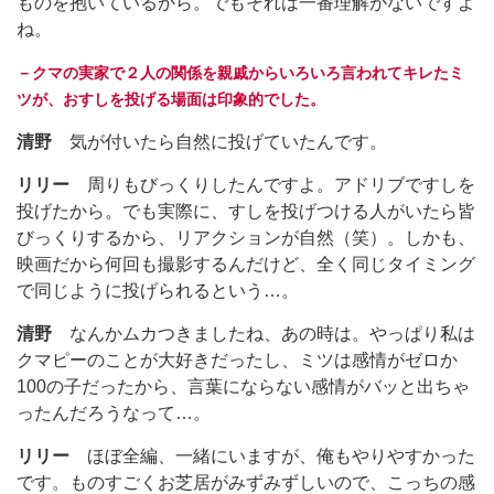
ものを抱いているから。でもそれは一番理解がないですよ
ね。
－クマの実家で２人の関係を親戚からいろいろ言われてキレたミ
ツが、おすしを投げる場面は印象的でした。
清野
気が付いたら自然に投げていたんです。
リリー
周りもびっくりしたんですよ。アドリブですしを
投げたから。でも実際に、すしを投げつける人がいたら皆
びっくりするから、リアクションが自然（笑）。しかも、
映画だから何回も撮影するんだけど、全く同じタイミング
で同じように投げられるという…。
清野
なんかムカつきましたね、あの時は。やっぱり私は
クマピーのことが大好きだったし、ミツは感情がゼロか
100の子だったから、言葉にならない感情がバッと出ちゃ
ったんだろうなって…。
リリー
ほぼ全編、一緒にいますが、俺もやりやすかった
です。ものすごくお芝居がみずみずしいので、こっちの感