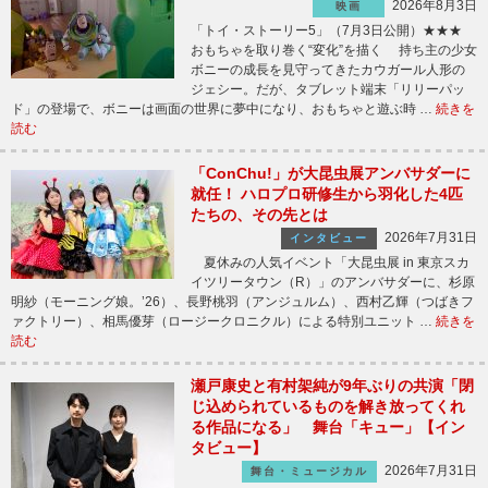
2026年8月3日
映画
「トイ・ストーリー5」（7月3日公開）★★★
おもちゃを取り巻く“変化”を描く 持ち主の少女
ボニーの成長を見守ってきたカウガール人形の
ジェシー。だが、タブレット端末「リリーパッ
ド」の登場で、ボニーは画面の世界に夢中になり、おもちゃと遊ぶ時 …
続きを
読む
「ConChu!」が大昆虫展アンバサダーに
就任！ ハロプロ研修生から羽化した4匹
たちの、その先とは
2026年7月31日
インタビュー
夏休みの人気イベント「大昆虫展 in 東京スカ
イツリータウン（R）」のアンバサダーに、杉原
明紗（モーニング娘。’26）、長野桃羽（アンジュルム）、西村乙輝（つばきフ
ァクトリー）、相馬優芽（ロージークロニクル）による特別ユニット …
続きを
読む
瀬戸康史と有村架純が9年ぶりの共演「閉
じ込められているものを解き放ってくれ
る作品になる」 舞台「キュー」【イン
タビュー】
2026年7月31日
舞台・ミュージカル