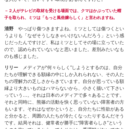
－２人がテレビの取材を受ける場面では、クマはかぶっていた帽
子を取られ、ミツは「もっと風俗嬢らしく」と言われますね。
清野
やっぱり傷つきますよね。ミツとしては傷つくとい
うよりも「なぜそうしなきゃいけないんだろう」という感
じだったんですけど、私はミツとしてその場に立っていた
ので、認められていないなと思いました。差別みたいなも
のも感じました。
リリー
メディアが“何々らしく”しようとするのは、自分
たちが理解できる額縁の中にしか入れられない、その人た
ちの理解力の乏しさからきています。自分が思っている額
縁より大きいものはハマらないから、小さく描いて下さい
っていう…。それは日本のメディアで多々あることです。
それと同時に、熊篠の活動を快く思っていない障害者の方
もいます。それはなぜかというと、自分たちに性欲がある
と分かると、周囲の人たちが冷たくなったりするんだそう
です。結局それは、健常者が勝手に“障害者らしさ”という