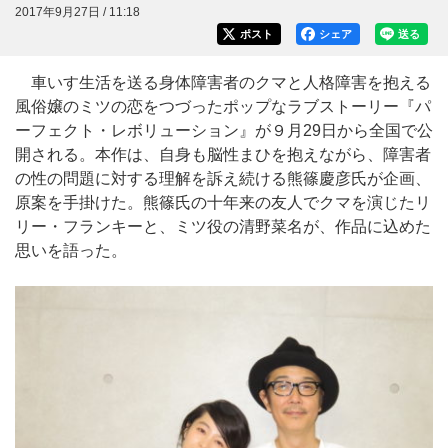
2017年9月27日 / 11:18
ポスト
シェア
送る
車いす生活を送る身体障害者のクマと人格障害を抱える
風俗嬢のミツの恋をつづったポップなラブストーリー『パ
ーフェクト・レボリューション』が９月29日から全国で公
開される。本作は、自身も脳性まひを抱えながら、障害者
の性の問題に対する理解を訴え続ける熊篠慶彦氏が企画、
原案を手掛けた。熊篠氏の十年来の友人でクマを演じたリ
リー・フランキーと、ミツ役の清野菜名が、作品に込めた
思いを語った。