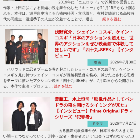
2019年に「ニムロッド」で芥川賞を受賞した
作家・上田岳弘による長編小説を舞台化した「キュー」が11月15日から上演さ
れる。本作は、瀬戸康史演じる心療内科医・立花徹と、有村架純演じる高校時
代の同級生・渡辺恭子の人生が交差することで、過去・ …
続きを読む
浅野寛介、シェイン・コスギ、ケイン・
コスギ「日本のアクションを超えた、世
界のアクションをぜひ映画館で体験して
ほしいです」『四十九-SEEK』【インタ
ビュー】
2026年7月30日
映画
ハリウッドに忍者ブームを巻き起こしたショー・コスギの息子で、ケイン・
コスギを兄に持つシェイン・コスギが長編初監督を務め、滅びたとされる忍者
をテーマに描いたアクション映画『四十九-SEEK』が、7月31日から公開され
る。本作で主演・プロデュ …
続きを読む
斎藤工、水上恒司「映像作品としてパン
ドラの箱を開けるタイミングが来た」
【インタビュー】Prime Originalドラマ
シリーズ『犯罪者』
2026年7月27日
ドラマ
ある無差別殺傷事件が、日本社会の大きく深
い闇へとつながっていく。刑事・記者・生存者という“出会うはずのなかった3