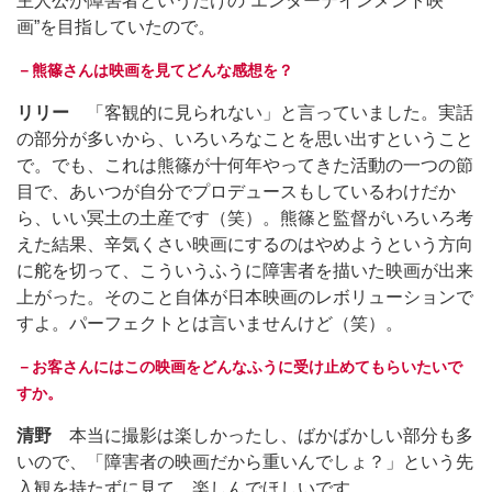
主人公が障害者というだけの“エンターテインメント映
画”を目指していたので。
－熊篠さんは映画を見てどんな感想を？
リリー
「客観的に見られない」と言っていました。実話
の部分が多いから、いろいろなことを思い出すということ
で。でも、これは熊篠が十何年やってきた活動の一つの節
目で、あいつが自分でプロデュースもしているわけだか
ら、いい冥土の土産です（笑）。熊篠と監督がいろいろ考
えた結果、辛気くさい映画にするのはやめようという方向
に舵を切って、こういうふうに障害者を描いた映画が出来
上がった。そのこと自体が日本映画のレボリューションで
すよ。パーフェクトとは言いませんけど（笑）。
－お客さんにはこの映画をどんなふうに受け止めてもらいたいで
すか。
清野
本当に撮影は楽しかったし、ばかばかしい部分も多
いので、「障害者の映画だから重いんでしょ？」という先
入観を持たずに見て、楽しんでほしいです。