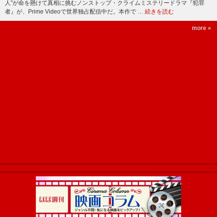
人”が命を懸けて真相に挑むノンストップ・クライムミステリードラマ『犯罪
者』が、Prime Videoで世界独占配信中だ。本作で …
続きを読む
more »