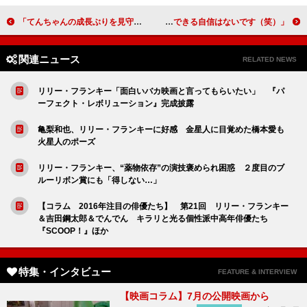
「てんちゃんの成長ぶりを見守って！」試行錯誤した笑顔と役づくりに手応え 葵わかな（藤岡てん）【わろてんか インタビュー】
「うまくできる自信はないです（笑）」芸達者でない役に安心 松坂桃李（北村藤吉）【わろてんか インタビュー】
関連ニュース
RELATED NEWS
リリー・フランキー「面白いバカ映画と言ってもらいたい」 『パ
ーフェクト・レボリューション』完成披露
亀梨和也、リリー・フランキーに好感 金星人に目覚めた橋本愛も
火星人のポーズ
リリー・フランキー、“薬物依存”の演技褒められ困惑 ２度目のブ
ルーリボン賞にも「得しない…」
【コラム 2016年注目の俳優たち】 第21回 リリー・フランキー
＆吉田鋼太郎＆でんでん キラリと光る個性派中高年俳優たち
『SCOOP！』ほか
特集・インタビュー
FEATURE & INTERVIEW
【映画コラム】7月の公開映画から