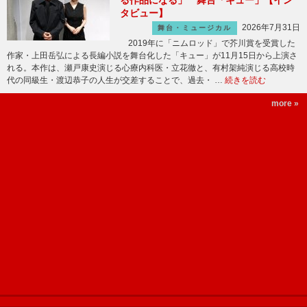
タビュー】
2026年7月31日
舞台・ミュージカル
2019年に「ニムロッド」で芥川賞を受賞した
作家・上田岳弘による長編小説を舞台化した「キュー」が11月15日から上演さ
れる。本作は、瀬戸康史演じる心療内科医・立花徹と、有村架純演じる高校時
代の同級生・渡辺恭子の人生が交差することで、過去・ …
続きを読む
more »