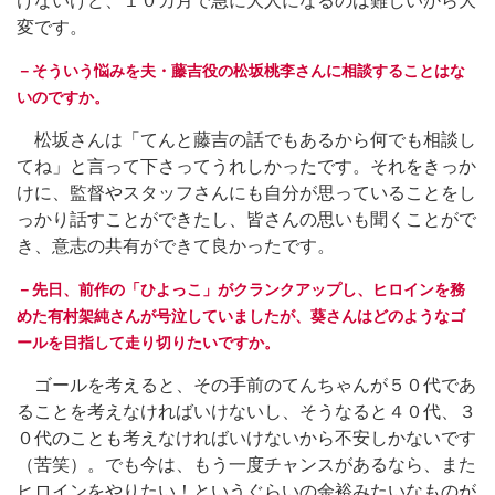
けないけど、１０カ月で急に大人になるのは難しいから大
変です。
－そういう悩みを夫・藤吉役の松坂桃李さんに相談することはな
いのですか。
松坂さんは「てんと藤吉の話でもあるから何でも相談し
てね」と言って下さってうれしかったです。それをきっか
けに、監督やスタッフさんにも自分が思っていることをし
っかり話すことができたし、皆さんの思いも聞くことがで
き、意志の共有ができて良かったです。
－先日、前作の「ひよっこ」がクランクアップし、ヒロインを務
めた有村架純さんが号泣していましたが、葵さんはどのようなゴ
ールを目指して走り切りたいですか。
ゴールを考えると、その手前のてんちゃんが５０代であ
ることを考えなければいけないし、そうなると４０代、３
０代のことも考えなければいけないから不安しかないです
（苦笑）。でも今は、もう一度チャンスがあるなら、また
ヒロインをやりたい！というぐらいの余裕みたいなものが