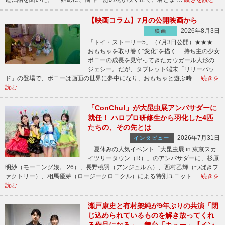
【映画コラム】7月の公開映画から
2026年8月3日
映画
「トイ・ストーリー5」（7月3日公開）★★★
おもちゃを取り巻く“変化”を描く 持ち主の少女
ボニーの成長を見守ってきたカウガール人形の
ジェシー。だが、タブレット端末「リリーパッ
ド」の登場で、ボニーは画面の世界に夢中になり、おもちゃと遊ぶ時 …
続きを
読む
「ConChu!」が大昆虫展アンバサダーに
就任！ ハロプロ研修生から羽化した4匹
たちの、その先とは
2026年7月31日
インタビュー
夏休みの人気イベント「大昆虫展 in 東京スカ
イツリータウン（R）」のアンバサダーに、杉原
明紗（モーニング娘。’26）、長野桃羽（アンジュルム）、西村乙輝（つばきフ
ァクトリー）、相馬優芽（ロージークロニクル）による特別ユニット …
続きを
読む
瀬戸康史と有村架純が9年ぶりの共演「閉
じ込められているものを解き放ってくれ
る作品になる」 舞台「キュー」【イン