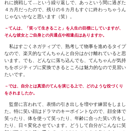
れに挑戦して…という繰り返しで、あっという間に過ぎた
４カ月だったので、残りの６カ月もすぐに終わっちゃうん
じゃないかなと思います（笑）。
－てんは、「笑って生きること」を人生の目標にしていますが、
そんな彼女とご自身との共通点や相違点はありますか。
私はすごくネガティブで、熟考して物事を進めるタイプ
なので、楽天的なてんちゃんと自分はかけ離れていると思
います。でも、どんなに落ち込んでも、てんちゃんが気持
ちをポジティブに変換できるところは魅力的なので見習い
たいです。
－では、自分とは真逆のてんを演じる上で、どのような役づくり
をされましたか。
監督に言われて、表情の引き出しを増やす練習をしまし
た。特に笑い顔はドラマのキーポイントなので、顔全体で
笑ったり、体を使って笑ったり、年齢に合った笑い方をし
たり、日々変化させています。どうして自分がこんなに笑