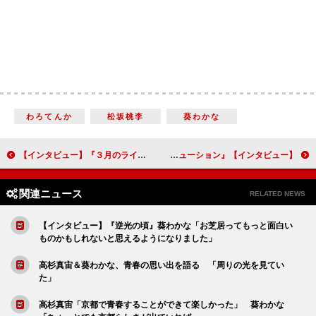
わろてんか
松坂桃李
葵わかな
【インタビュー】『３月のライオン』［前編］［後編］神木隆之介「人間・桐山零がこの先どこまで行けるのか楽しみ」大友啓史監督「生きていくために努力している若者が、しかるべきところにたどり着くという話」
【インタビュー】『パーフェクト・レボリューション』リリー・フランキー「この映画自体が日本映画のレボリューション」清野菜名「ずっと前からミツだったという不思議な感覚」
関連ニュース
RELATED NEWS
【インタビュー】『逆光の頃』葵わかな「お芝居ってもっと面白い
ものかもしれないと思えるようになりました」
高杉真宙＆葵わかな、青春の思い出を語る 「周りの光を見てい
た」
高杉真宙「京都で青春することができて楽しかった」 葵わかな