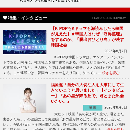
「ちょっとでも京都らしさが出ていれば」
特集・インタビュー
FEATURE & INTERVIEW
【K-POPもKドラマも深読みしたら韓国
が見えた】＃韓国人はなぜ「呼称整理」
をするのか、「脱出おひとり島」が映す
韓国社会
2026年8月7日
K-POPや韓国ドラマは、エンターテインメン
トであると同時に、韓国社会を映す鏡でもある。何気ない言葉やしぐさ、習慣
の背景をたどると、その国ならではの価値観や歴史、人との関わり方が見えて
くる。この連載では、韓国カルチャーを入り口に、知ってい …
続きを読む
福原遥「自分の大切な人を大事にして生
きていこうと思いました」【インタビュ
ー】『あの星が降る丘で、君とまた出会
いたい。』
2026年8月6日
映画
大ヒット映画『あの花が咲く丘で、君とまた
出会えたら。』の続編にして完結編『あの星が降る丘で、君とまた出会いた
い。』が8月7日から全国公開される。前作に続いて主人公の百合を演じた福原
遥に話を聞いた。 －始めに、前作『あの花が咲く丘で、君とま …
続きを読む