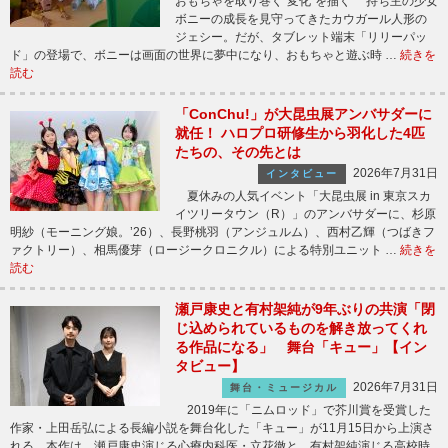
おもちゃを取り巻く“変化”を描く 持ち主の少女
ボニーの成長を見守ってきたカウガール人形の
ジェシー。だが、タブレット端末「リリーパッ
ド」の登場で、ボニーは画面の世界に夢中になり、おもちゃと遊ぶ時 …
続きを
読む
「ConChu!」が大昆虫展アンバサダーに
就任！ ハロプロ研修生から羽化した4匹
たちの、その先とは
2026年7月31日
インタビュー
夏休みの人気イベント「大昆虫展 in 東京スカ
イツリータウン（R）」のアンバサダーに、杉原
明紗（モーニング娘。’26）、長野桃羽（アンジュルム）、西村乙輝（つばきフ
ァクトリー）、相馬優芽（ロージークロニクル）による特別ユニット …
続きを
読む
瀬戸康史と有村架純が9年ぶりの共演「閉
じ込められているものを解き放ってくれ
る作品になる」 舞台「キュー」【イン
タビュー】
2026年7月31日
舞台・ミュージカル
2019年に「ニムロッド」で芥川賞を受賞した
作家・上田岳弘による長編小説を舞台化した「キュー」が11月15日から上演さ
れる。本作は、瀬戸康史演じる心療内科医・立花徹と、有村架純演じる高校時