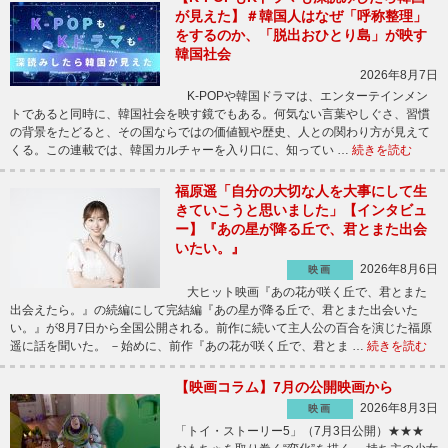
が見えた】＃韓国人はなぜ「呼称整理」
をするのか、「脱出おひとり島」が映す
韓国社会
2026年8月7日
K-POPや韓国ドラマは、エンターテインメン
トであると同時に、韓国社会を映す鏡でもある。何気ない言葉やしぐさ、習慣
の背景をたどると、その国ならではの価値観や歴史、人との関わり方が見えて
くる。この連載では、韓国カルチャーを入り口に、知ってい …
続きを読む
福原遥「自分の大切な人を大事にして生
きていこうと思いました」【インタビュ
ー】『あの星が降る丘で、君とまた出会
いたい。』
2026年8月6日
映画
大ヒット映画『あの花が咲く丘で、君とまた
出会えたら。』の続編にして完結編『あの星が降る丘で、君とまた出会いた
い。』が8月7日から全国公開される。前作に続いて主人公の百合を演じた福原
遥に話を聞いた。 －始めに、前作『あの花が咲く丘で、君とま …
続きを読む
【映画コラム】7月の公開映画から
2026年8月3日
映画
「トイ・ストーリー5」（7月3日公開）★★★