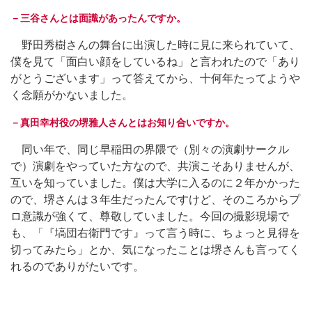
－三谷さんとは面識があったんですか。
野田秀樹さんの舞台に出演した時に見に来られていて、
僕を見て「面白い顔をしているね」と言われたので「あり
がとうございます」って答えてから、十何年たってようや
く念願がかないました。
－真田幸村役の堺雅人さんとはお知り合いですか。
同い年で、同じ早稲田の界隈で（別々の演劇サークル
で）演劇をやっていた方なので、共演こそありませんが、
互いを知っていました。僕は大学に入るのに２年かかった
ので、堺さんは３年生だったんですけど、そのころからプ
ロ意識が強くて、尊敬していました。今回の撮影現場で
も、「『塙団右衛門です』って言う時に、ちょっと見得を
切ってみたら」とか、気になったことは堺さんも言ってく
れるのでありがたいです。