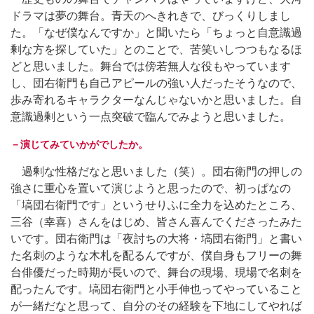
ドラマは夢の舞台。青天のへきれきで、びっくりしまし
た。「なぜ僕なんですか」と聞いたら「ちょっと自意識過
剰な方を探していた」とのことで、苦笑いしつつもなるほ
どと思いました。舞台では傍若無人な役もやっています
し、団右衛門も自己アピールの強い人だったそうなので、
歩み寄れるキャラクターなんじゃないかと思いました。自
意識過剰という一点突破で臨んでみようと思いました。
－演じてみていかがでしたか。
過剰な性格だなと思いました（笑）。団右衛門の押しの
強さに重心を置いて演じようと思ったので、初っぱなの
「塙団右衛門です」というせりふに全力を込めたところ、
三谷（幸喜）さんをはじめ、皆さん喜んでくださったみた
いです。団右衛門は「夜討ちの大将・塙団右衛門」と書い
た名刺のような木札を配るんですが、僕自身もフリーの舞
台俳優だった時期が長いので、舞台の現場、現場で名刺を
配ったんです。塙団右衛門と小手伸也ってやっていること
が一緒だなと思って、自分のその経験を下地にしてやれば