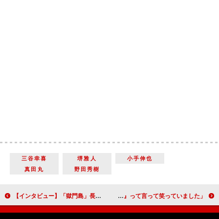
三谷幸喜
堺雅人
小手伸也
真田丸
野田秀樹
【インタビュー】「獄門島」長谷川博己「金田一耕助を演じてきた歴代の俳優の中に、自分の名前が連なると思うとすごくうれしかったです」
「堺さんが治長のことを『中間管理職！』って言って笑っていました」今井朋彦（大野治長）【真田丸インタビュー】