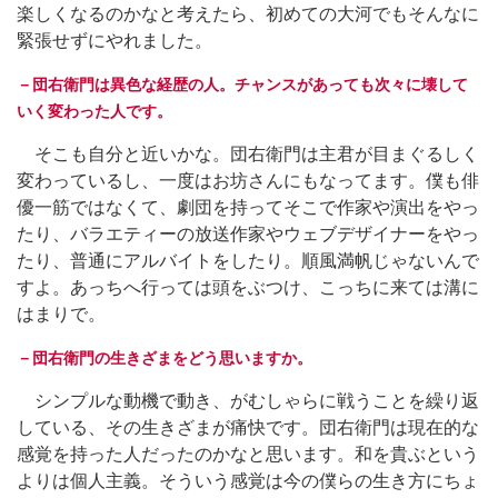
楽しくなるのかなと考えたら、初めての大河でもそんなに
緊張せずにやれました。
－団右衛門は異色な経歴の人。チャンスがあっても次々に壊して
いく変わった人です。
そこも自分と近いかな。団右衛門は主君が目まぐるしく
変わっているし、一度はお坊さんにもなってます。僕も俳
優一筋ではなくて、劇団を持ってそこで作家や演出をやっ
たり、バラエティーの放送作家やウェブデザイナーをやっ
たり、普通にアルバイトをしたり。順風満帆じゃないんで
すよ。あっちへ行っては頭をぶつけ、こっちに来ては溝に
はまりで。
－団右衛門の生きざまをどう思いますか。
シンプルな動機で動き、がむしゃらに戦うことを繰り返
している、その生きざまが痛快です。団右衛門は現在的な
感覚を持った人だったのかなと思います。和を貴ぶという
よりは個人主義。そういう感覚は今の僕らの生き方にちょ