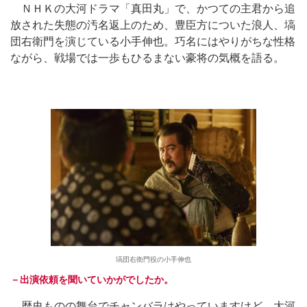
ＮＨＫの大河ドラマ「真田丸」で、かつての主君から追
放された失態の汚名返上のため、豊臣方についた浪人、塙
団右衛門を演じている小手伸也。巧名にはやりがちな性格
ながら、戦場では一歩もひるまない豪将の気概を語る。
塙団右衛門役の小手伸也
－出演依頼を聞いていかがでしたか。
歴史ものの舞台でチャンバラはやっていますけど、大河