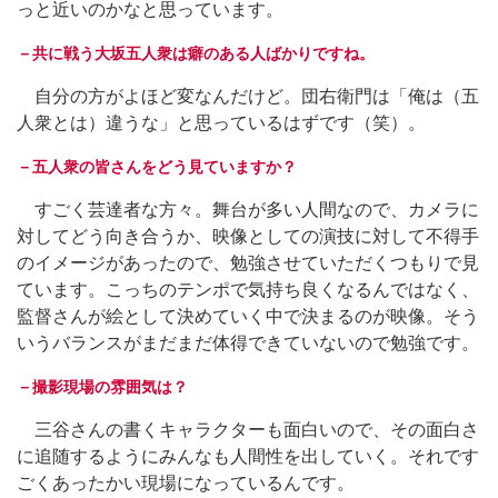
っと近いのかなと思っています。
－共に戦う大坂五人衆は癖のある人ばかりですね。
自分の方がよほど変なんだけど。団右衛門は「俺は（五
人衆とは）違うな」と思っているはずです（笑）。
－五人衆の皆さんをどう見ていますか？
すごく芸達者な方々。舞台が多い人間なので、カメラに
対してどう向き合うか、映像としての演技に対して不得手
のイメージがあったので、勉強させていただくつもりで見
ています。こっちのテンポで気持ち良くなるんではなく、
監督さんが絵として決めていく中で決まるのが映像。そう
いうバランスがまだまだ体得できていないので勉強です。
－撮影現場の雰囲気は？
三谷さんの書くキャラクターも面白いので、その面白さ
に追随するようにみんなも人間性を出していく。それです
ごくあったかい現場になっているんです。