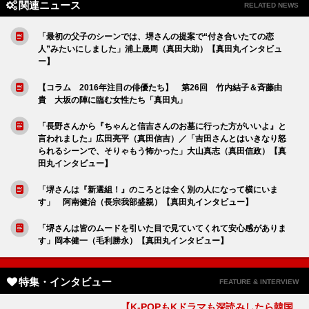
関連ニュース
RELATED NEWS
「最初の父子のシーンでは、堺さんの提案で“付き合いたての恋
人”みたいにしました」浦上晟周（真田大助）【真田丸インタビュ
ー】
【コラム 2016年注目の俳優たち】 第26回 竹内結子＆斉藤由
貴 大坂の陣に臨む女性たち「真田丸」
「長野さんから『ちゃんと信吉さんのお墓に行った方がいいよ』と
言われました」広田亮平（真田信吉）／「吉田さんとはいきなり怒
られるシーンで、そりゃもう怖かった」大山真志（真田信政）【真
田丸インタビュー】
「堺さんは『新選組！』のころとは全く別の人になって横にいま
す」 阿南健治（長宗我部盛親）【真田丸インタビュー】
「堺さんは皆のムードを引いた目で見ていてくれて安心感がありま
す」岡本健一（毛利勝永）【真田丸インタビュー】
特集・インタビュー
FEATURE & INTERVIEW
【K-POPもKドラマも深読みしたら韓国