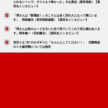
られるシーンで、そりゃもう怖かった」大山真志（真田信政）【真
田丸インタビュー】
「堺さんは『新選組！』のころとは全く別の人になって横にいま
す」 阿南健治（長宗我部盛親）【真田丸インタビュー】
「堺さんは皆のムードを引いた目で見ていてくれて安心感がありま
す」岡本健一（毛利勝永）【真田丸インタビュー】
宮沢りえ“夫”のオダギリに「ちゃんとしてください！」 交際報道
のＶ６森田剛については無言