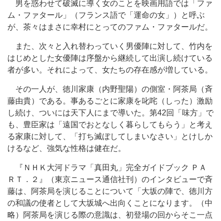
男を惑わせて破滅に導く女のことを映画用語では「ファ
ム・ファタール」（フランス語で「運命の女」）と呼ぶ
が、茶々はまさに幸村にとってのファム・ファタールだ。
また、次々と入れ替わっていく男優陣に対して、竹内を
はじめとした女優陣は序盤から継続して出演し続けている
者が多い。それによって、女たちの存在感が増している。
その一人が、徳川家康（内野聖陽）の側室・阿茶局（斉
藤由貴）である。事あるごとに家康を叱咤（しった）激励
し続け、ついには天下人にまで導いた。第42回「味方」で
も、豊臣家は「遠国でおとなしく暮らしてもらう」と考え
る家康に対して、「打ち滅ぼしてしまいなさい」とけしか
けるなど、強気な性格は健在だ。
『ＮＨＫ大河ドラマ「真田丸」完全ガイドブック ＰＡ
ＲＴ．２』（東京ニュース通信社刊）のインタビューで斉
藤は、阿茶局を演じることについて「大坂の陣で、徳川方
の和議の使者として大坂城へ出向くことになります。（中
略）阿茶局を演じる際の意識は、初登場の回からそこ一点