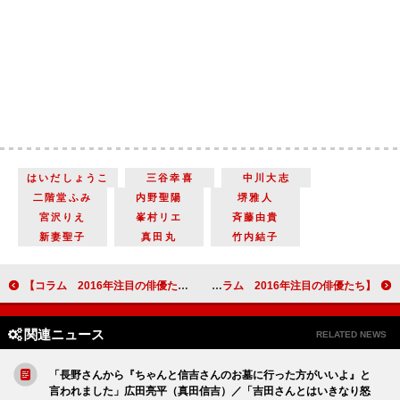
はいだしょうこ
三谷幸喜
中川大志
二階堂ふみ
内野聖陽
堺雅人
宮沢りえ
峯村リエ
斉藤由貴
新妻聖子
真田丸
竹内結子
【コラム 2016年注目の俳優たち】 第25回 菅田将暉 今年旬を迎えた若手俳優 『デスノート Light up the NEW world』ほか
【コラム 2016年注目の俳優たち】 第27回 新垣結衣 脚本家・野木亜紀子とのコンビが引き出す魅力 「逃げるは恥だが役に立つ」
関連ニュース
RELATED NEWS
「長野さんから『ちゃんと信吉さんのお墓に行った方がいいよ』と
言われました」広田亮平（真田信吉）／「吉田さんとはいきなり怒