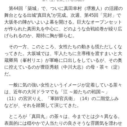
茶々（淀）を演じている竹内結子
第44回「築城」で、ついに真田幸村（堺雅人）の活躍の
舞台となる出城“真田丸”が完成。次週、第45回「完封」で
大坂冬の陣がいよいよ幕を開ける。巨大なオープンセット
が作られた真田丸を中心に、どのような合戦絵巻が繰り広
げられるのか、期待に胸が膨らむ。
その一方、このところ、女性たちの動きも慌ただしくな
ってきた。大坂城では、牢人たちに主導権を渡すまいと大
蔵卿局（峯村リエ）が軍略に口出しをしているが、その奥
に控えているのが豊臣秀頼（中川大志）の母・茶々（淀）
だ。
一般に気の強い女性というイメージが定着している茶々
は、近年の大河ドラマでも「江 ～姫たちの戦国～」
（11）の宮沢りえ、「軍師官兵衛」（14）の二階堂ふみ
などが、それを踏襲して演じてきた。
ところが「真田丸」の茶々は、今までとは少々異なる。
表面的には穏やかで人当たりの良さそうな雰囲気を漂わせ