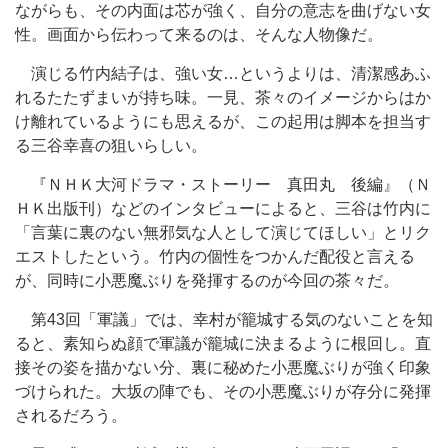
ながらも、その内面は芯が強く、自分の意志を曲げない女
性。画面から伝わって来るのは、そんな人物像だ。
演じる竹内結子は、強い女…というよりは、清潔感あふ
れるたたずまいが持ち味。一見、茶々のイメージからはか
け離れているようにも思えるが、この起用は脚本を担当す
る三谷幸喜の狙いらしい。
『ＮＨＫ大河ドラマ・ストーリー 真田丸 後編』（Ｎ
ＨＫ出版刊）などのインタビューによると、三谷は竹内に
「言葉に裏のない無邪気な人として演じてほしい」とリク
エストしたという。竹内の個性をつかんだ配役と言える
が、同時に小悪魔ぶりを発揮するのが今回の茶々だ。
第43回「軍議」では、幸村が籠城する気のないことを知
ると、素知らぬ顔で軍議が籠城に決まるように根回し。直
接その姿を描かない分、裏に秘めた小悪魔ぶりが強く印象
づけられた。大坂の陣でも、その小悪魔ぶりが存分に発揮
されるだろう。