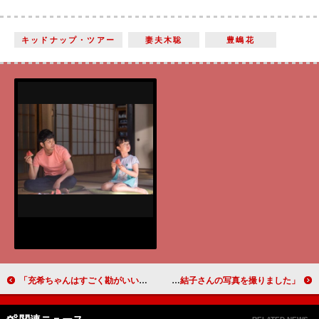
キッドナップ・ツアー
妻夫木聡
豊嶋花
「充希ちゃんはすごく勘がいいと思います」 唐沢寿明（花山伊佐次） 【とと姉ちゃん インタビュー】
「本当におきれいなので、こっそり鈴木京香さんと竹内結子さんの写真を撮りました」小日向文世（豊臣秀吉）【真田丸 インタビュー】