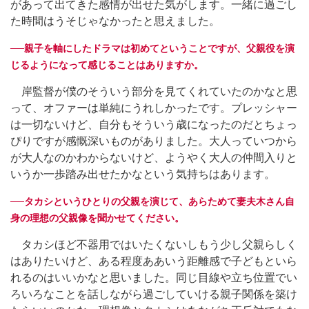
があって出てきた感情が出せた気がします。一緒に過ごし
た時間はうそじゃなかったと思えました。
──親子を軸にしたドラマは初めてということですが、父親役を演
じるようになって感じることはありますか。
岸監督が僕のそういう部分を見てくれていたのかなと思
って、オファーは単純にうれしかったです。プレッシャー
は一切ないけど、自分もそういう歳になったのだとちょっ
ぴりですが感慨深いものがありました。大人っていつから
が大人なのかわからないけど、ようやく大人の仲間入りと
いうか一歩踏み出せたかなという気持ちはあります。
──タカシというひとりの父親を演じて、あらためて妻夫木さん自
身の理想の父親像を聞かせてください。
タカシほど不器用ではいたくないしもう少し父親らしく
はありたいけど、ある程度ああいう距離感で子どもといら
れるのはいいかなと思いました。同じ目線や立ち位置でい
ろいろなことを話しながら過ごしていける親子関係を築け