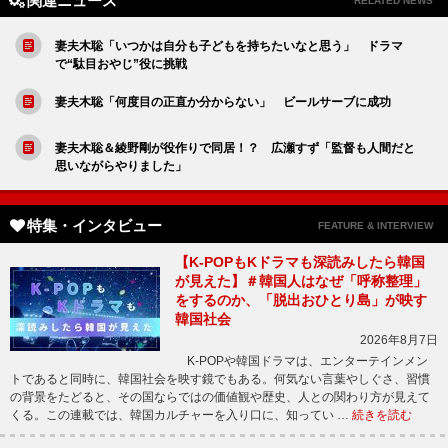
関連ニュース
RELATED NEWS
妻夫木聡「いつかは自分も子どもを持ちたいなと思う」 ドラマ
で“駄目おやじ”役に挑戦
妻夫木聡「何度目の正直か分からない」 ビールサーブに成功
妻夫木聡＆綾野剛が役作りで同居！？ 広瀬すず「監督も人間だと
思いながらやりました」
特集・インタビュー
FEATURE & INTERVIEW
【K-POPもKドラマも深読みしたら韓国
が見えた】＃韓国人はなぜ「呼称整理」
をするのか、「脱出おひとり島」が映す
韓国社会
2026年8月7日
K-POPや韓国ドラマは、エンターテインメン
トであると同時に、韓国社会を映す鏡でもある。何気ない言葉やしぐさ、習慣
の背景をたどると、その国ならではの価値観や歴史、人との関わり方が見えて
くる。この連載では、韓国カルチャーを入り口に、知ってい …
続きを読む