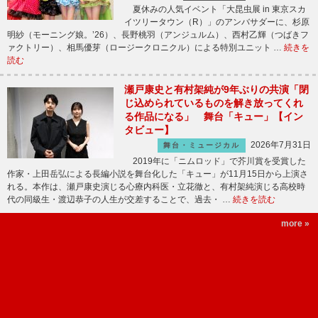
夏休みの人気イベント「大昆虫展 in 東京スカ
イツリータウン（R）」のアンバサダーに、杉原
明紗（モーニング娘。’26）、長野桃羽（アンジュルム）、西村乙輝（つばきフ
ァクトリー）、相馬優芽（ロージークロニクル）による特別ユニット …
続きを
読む
瀬戸康史と有村架純が9年ぶりの共演「閉
じ込められているものを解き放ってくれ
る作品になる」 舞台「キュー」【イン
タビュー】
2026年7月31日
舞台・ミュージカル
2019年に「ニムロッド」で芥川賞を受賞した
作家・上田岳弘による長編小説を舞台化した「キュー」が11月15日から上演さ
れる。本作は、瀬戸康史演じる心療内科医・立花徹と、有村架純演じる高校時
代の同級生・渡辺恭子の人生が交差することで、過去・ …
続きを読む
more »