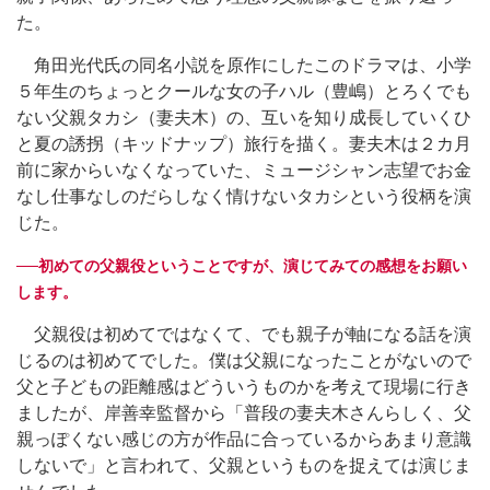
た。
角田光代氏の同名小説を原作にしたこのドラマは、小学
５年生のちょっとクールな女の子ハル（豊嶋）とろくでも
ない父親タカシ（妻夫木）の、互いを知り成長していくひ
と夏の誘拐（キッドナップ）旅行を描く。妻夫木は２カ月
前に家からいなくなっていた、ミュージシャン志望でお金
なし仕事なしのだらしなく情けないタカシという役柄を演
じた。
──初めての父親役ということですが、演じてみての感想をお願い
します。
父親役は初めてではなくて、でも親子が軸になる話を演
じるのは初めてでした。僕は父親になったことがないので
父と子どもの距離感はどういうものかを考えて現場に行き
ましたが、岸善幸監督から「普段の妻夫木さんらしく、父
親っぽくない感じの方が作品に合っているからあまり意識
しないで」と言われて、父親というものを捉えては演じま