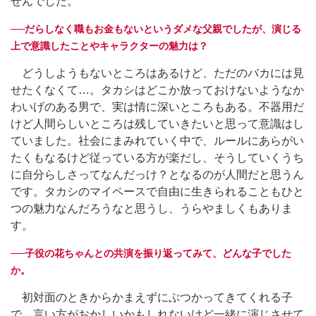
せんでした。
──だらしなく職もお金もないというダメな父親でしたが、演じる
上で意識したことやキャラクターの魅力は？
どうしようもないところはあるけど、ただのバカには見
せたくなくて…。タカシはどこか放っておけないようなか
わいげのある男で、実は情に深いところもある。不器用だ
けど人間らしいところは残していきたいと思って意識はし
ていました。社会にまみれていく中で、ルールにあらがい
たくもなるけど従っている方が楽だし、そうしていくうち
に自分らしさってなんだっけ？となるのが人間だと思うん
です。タカシのマイペースで自由に生きられることもひと
つの魅力なんだろうなと思うし、うらやましくもありま
す。
──子役の花ちゃんとの共演を振り返ってみて、どんな子でした
か。
初対面のときからかまえずにぶつかってきてくれる子
で、言い方がおかしいかもしれないけど一緒に演じさせて