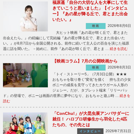
福原遥「自分の大切な人を大事にして生
きていこうと思いました」【インタビュ
ー】『あの星が降る丘で、君とまた出会
いたい。』
2026年8月6日
映画
大ヒット映画『あの花が咲く丘で、君とまた
出会えたら。』の続編にして完結編『あの星が降る丘で、君とまた出会いた
い。』が8月7日から全国公開される。前作に続いて主人公の百合を演じた福原
遥に話を聞いた。 －始めに、前作『あの花が咲く丘で、君とま …
続きを読む
【映画コラム】7月の公開映画から
2026年8月3日
映画
「トイ・ストーリー5」（7月3日公開）★★★
おもちゃを取り巻く“変化”を描く 持ち主の少女
ボニーの成長を見守ってきたカウガール人形の
ジェシー。だが、タブレット端末「リリーパッ
ド」の登場で、ボニーは画面の世界に夢中になり、おもちゃと遊ぶ時 …
続きを
読む
「ConChu!」が大昆虫展アンバサダーに
就任！ ハロプロ研修生から羽化した4匹
たちの、その先とは
2026年7月31日
インタビュー