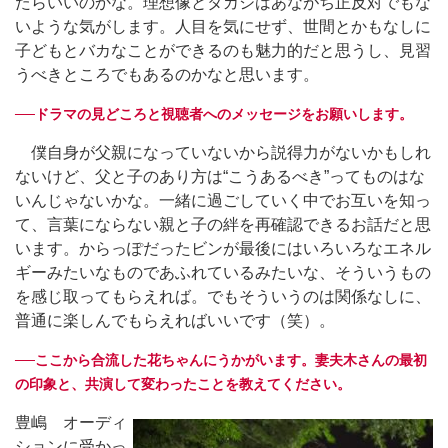
たらいいのかな。理想像とタカシはあながち正反対でもな
いような気がします。人目を気にせず、世間とかもなしに
子どもとバカなことができるのも魅力的だと思うし、見習
うべきところでもあるのかなと思います。
──ドラマの見どころと視聴者へのメッセージをお願いします。
僕自身が父親になっていないから説得力がないかもしれ
ないけど、父と子のあり方は“こうあるべき”ってものはな
いんじゃないかな。一緒に過ごしていく中でお互いを知っ
て、言葉にならない親と子の絆を再確認できるお話だと思
います。からっぽだったビンが最後にはいろいろなエネル
ギーみたいなものであふれているみたいな、そういうもの
を感じ取ってもらえれば。でもそういうのは関係なしに、
普通に楽しんでもらえればいいです（笑）。
──ここから合流した花ちゃんにうかがいます。妻夫木さんの最初
の印象と、共演して変わったことを教えてください。
豊嶋 オーディ
ションに受かっ