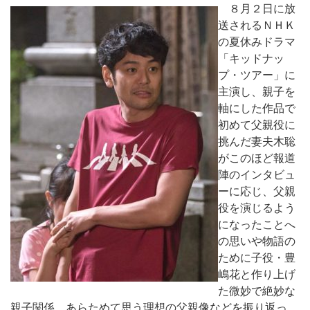
８月２日に放
送されるＮＨＫ
の夏休みドラマ
「キッドナッ
プ・ツアー」に
主演し、親子を
軸にした作品で
初めて父親役に
挑んだ妻夫木聡
がこのほど報道
陣のインタビュ
ーに応じ、父親
役を演じるよう
になったことへ
の思いや物語の
ために子役・豊
嶋花と作り上げ
た微妙で絶妙な
親子関係、あらためて思う理想の父親像などを振り返っ