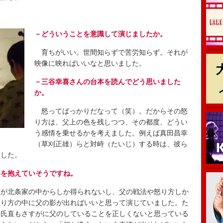
－どういうことを意識して演じましたか。
育ちがいい。世間知らずで苦労知らず。それが
映像に映ればいいなと思いました。
－三谷幸喜さんの台本を読んでどう思いました
か。
怒ってばっかりだなって（笑）。だからその怒
り方は、父上の色を残しつつ、その都度、どうい
う感情を乗せるかを考えました。例えば真田昌幸
（草刈正雄）らと対峙（たいじ）する時は、彼ら
ました。
いを抱えていそうですね。
が北条家の中からしか得られないし、父の戦法や怒り方しか
怒り方の中に父の影が出ればいいと思って演じていました。た
、氏直もさすがに父のしていることを正しくないと思っている