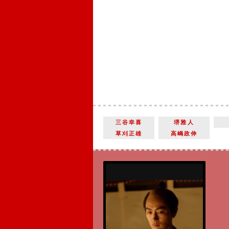
三谷幸喜
堺雅人
草刈正雄
高嶋政伸