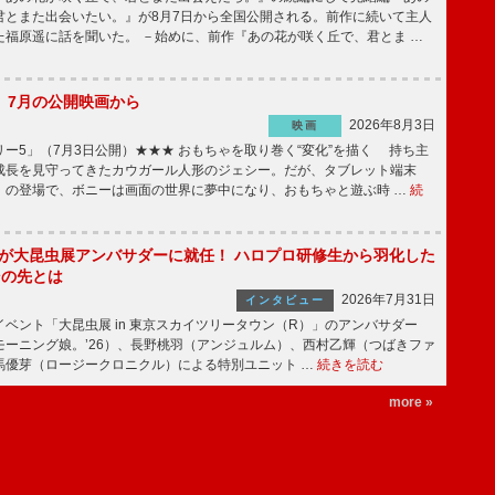
君とまた出会いたい。』が8月7日から全国公開される。前作に続いて主人
た福原遥に話を聞いた。 －始めに、前作『あの花が咲く丘で、君とま …
】7月の公開映画から
2026年8月3日
映画
ー5」（7月3日公開）★★★ おもちゃを取り巻く“変化”を描く 持ち主
成長を見守ってきたカウガール人形のジェシー。だが、タブレット端末
」の登場で、ボニーは画面の世界に夢中になり、おもちゃと遊ぶ時 …
続
!」が大昆虫展アンバサダーに就任！ ハロプロ研修生から羽化した
その先とは
2026年7月31日
インタビュー
ベント「大昆虫展 in 東京スカイツリータウン（R）」のアンバサダー
モーニング娘。’26）、長野桃羽（アンジュルム）、西村乙輝（つばきファ
馬優芽（ロージークロニクル）による特別ユニット …
続きを読む
more »