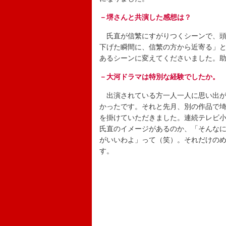
－堺さんと共演した感想は？
氏直が信繁にすがりつくシーンで、頭
下げた瞬間に、信繁の方から近寄る」
あるシーンに変えてくださいました。
－大河ドラマは特別な経験でしたか。
出演されている方一人一人に思い出が
かったです。それと先月、別の作品で
を掛けていただきました。連続テレビ
氏直のイメージがあるのか、「そんな
がいいわよ」って（笑）。それだけの
す。