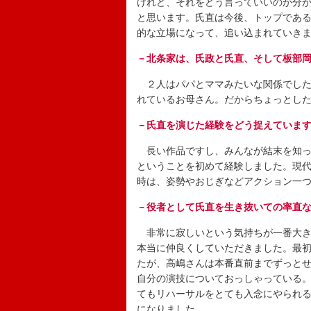
けれど、それをどう言っていいのか分
と思います。氏直は今後、トップであ
的な立場になって、追い込まれていき
－北条家は、氏政と氏直、そして板部
２人はパパとママみたいな関係でした
れているお母さん。だからちょっとし
－氏直を演じた経験をどう捉えていま
長い作品ですし、みんなが結末を知っ
ということを初めて経験しました。現
時は、姿勢やおじぎなどアクション一
－役者として氏直を生き抜いての率直
非常に寂しいという気持ちが一番大き
本当に仲良くしていただきました。最
たが、高嶋さんは本番直前までずっと
自分の演技についておっしゃっている
てもリハーサルをとても入念にやられ
になりました。