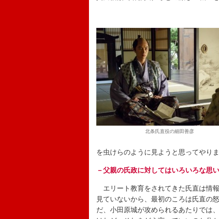
北条氏直役の細田善彦
を虫けらのように見ようと思ってやり
－父親の氏政に対してはいろいろな思
エリート教育をされてきた氏直は情報
見ていないから、最初のころは氏直の
だ、小田原城が攻められるあたりでは