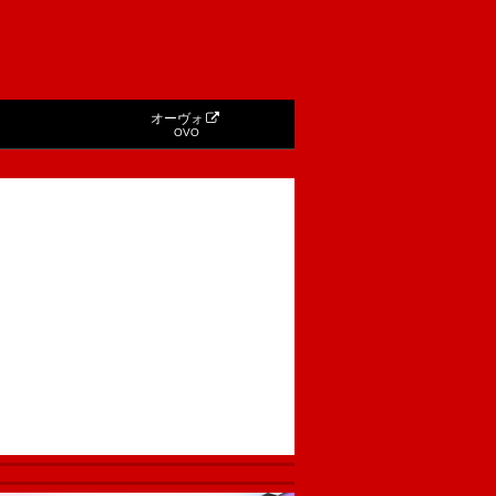
オーヴォ
OVO