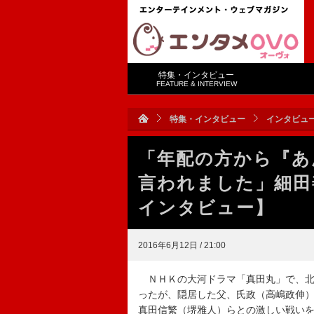
特集・インタビュー
FEATURE & INTERVIEW
特集・インタビュー
インタビュ
「年配の方から『あ
言われました」細
インタビュー】
2016年6月12日 / 21:00
ＮＨＫの大河ドラマ「真田丸」で、北
ったが、隠居した父、氏政（高嶋政伸
真田信繁（堺雅人）らとの激しい戦い