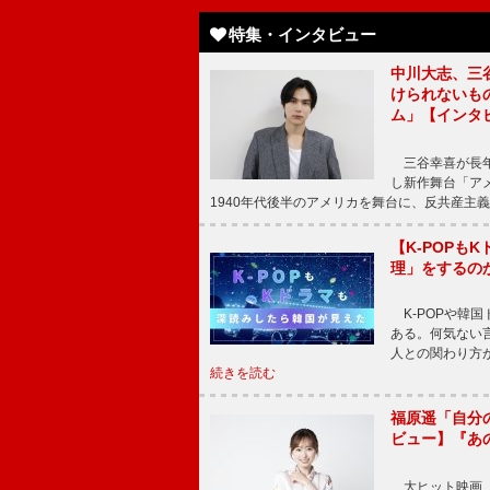
特集・インタビュー
中川大志、三
けられないもの
ム」【インタ
三谷幸喜が長年
し新作舞台「アメ
1940年代後半のアメリカを舞台に、反共産主義
【K-POP
理」をするの
K-POPや韓
ある。何気ない
人との関わり方
続きを読む
福原遥「自分
ビュー】『あ
大ヒット映画『