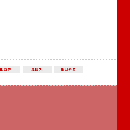
山西惇
真田丸
細田善彦