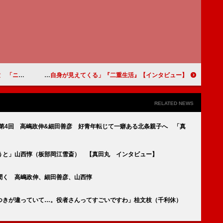
清を演じる思いを語る
【インタビュー】『二重生活』門脇麦 「他人を見ているつもりでも、結局そこに自分自身が見えてくる」
RELATED NEWS
 第4回 高嶋政伸&細田善彦 好青年転じて一癖ある北条親子へ 「真
うと」山西惇（板部岡江雪斎） 【真田丸 インタビュー】
聞く 高嶋政伸、細田善彦、山西惇
つきが違っていて…。役者さんってすごいですわ」桂文枝（千利休）