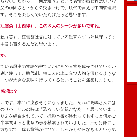
からない。だから、「何か違う」という表情が出せればいいな
る父の頑固さと下からの突き上げで、現代で言えば中間管理職
ます。そこを楽しんでいただけたらと思います。
岡江雪斎（山西惇）。この３人のシーンが多いですね。
ね（笑）。江雪斎は父に対している氏直をずっと見守ってく
た本音も言えるんだと思います。
すか。
ている歴史の物語の中でいかにその人物を成長させていくか
代劇と違って、時代劇、特に人の上に立つ人物を演じるような
つ一つが大きな意味を持ってくるということを痛感しました。
な感想は？
いです。本当に泣きそうになりました。それに高嶋さんには
初のリハーサルの時は「恐ろしい父親だなあ」と思っていまし
せりふを練習されていて、撮影本番が終わってもずっと何かご
。半年間ずっと北条の形を模索されていました。汁かけ飯にし
る方なので、僕も背筋が伸びて、しっかりやらなきゃという気