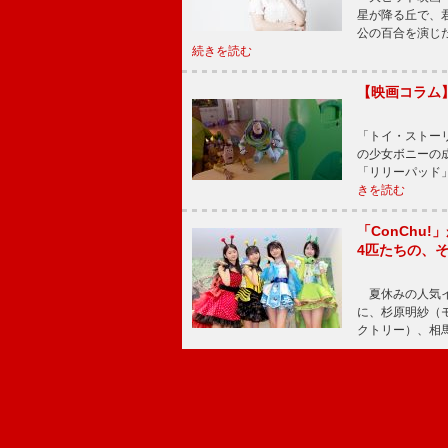
星が降る丘で、
公の百合を演じ
続きを読む
【映画コラム
「トイ・ストーリ
の少女ボニーの
「リリーパッド
きを読む
「ConChu
4匹たちの、
夏休みの人気イ
に、杉原明紗（
クトリー）、相