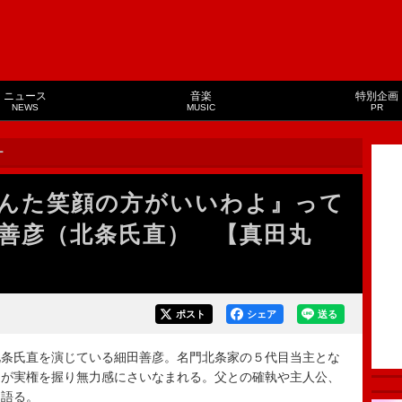
ニュース
音楽
特別企画
NEWS
MUSIC
PR
ー
んた笑顔の方がいいわよ』って
田善彦（北条氏直） 【真田丸
ポスト
シェア
送る
条氏直を演じている細田善彦。名門北条家の５代目当主とな
）が実権を握り無力感にさいなまれる。父との確執や主人公、
を語る。