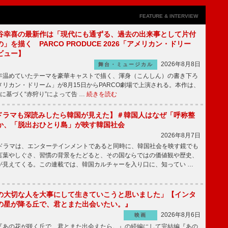
FEATURE & INTERVIEW
谷幸喜の最新作は「現代にも通ずる、過去の出来事として片付
」を描く PARCO PRODUCE 2026「アメリカン・ドリー
ビュー】
2026年8月8日
舞台・ミュージカル
温めていたテーマを豪華キャストで描く、渾身（こんしん）の書き下ろ
リカン・ドリーム」が8月15日からPARCO劇場で上演される。本作は、
に基づく“赤狩り”によって告 …
続きを読む
もKドラマも深読みしたら韓国が見えた】＃韓国人はなぜ「呼称整
か、「脱出おひとり島」が映す韓国社会
2026年8月7日
国ドラマは、エンターテインメントであると同時に、韓国社会を映す鏡でも
言葉やしぐさ、習慣の背景をたどると、その国ならではの価値観や歴史、
が見えてくる。この連載では、韓国カルチャーを入り口に、知ってい …
の大切な人を大事にして生きていこうと思いました」【インタ
の星が降る丘で、君とまた出会いたい。』
2026年8月6日
映画
あの花が咲く丘で、君とまた出会えたら。』の続編にして完結編『あの