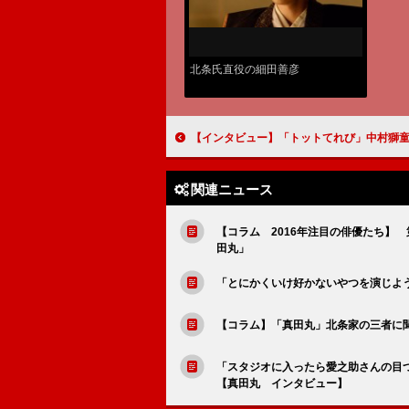
北条氏直役の細田善彦
【インタビュー】「トットてれび」中村獅童 「ニュースもプロレスもドリフターズも全部テレビで覚えた」 昭和の象徴・渥美
関連ニュース
【コラム 2016年注目の俳優たち】
田丸」
「とにかくいけ好かないやつを演じよ
【コラム】「真田丸」北条家の三者に
「スタジオに入ったら愛之助さんの目
【真田丸 インタビュー】