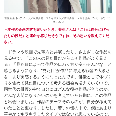
菅生新生【ヘアメーク／永瀬多壱、スタイリスト／前田勇弥、メガネ提供／Zoff】（C）エン
タメOVO
－本作の企画内容を聞いたとき、菅生さんは「これは⾃分にぴっ
たりの役だ」と運命を感じたそうですね。その思いを教えてくだ
さい。
ドラマや映画で先輩方と共演したり、さまざまな作品を
見る中で、「この人の見た目だからこそ作品がよく見え
る」「見た目によって作品の伝わり方が変わるんだな」と
感じるようになり、“見た目”が作品に与える影響の大きさ
を、より実感するようになったんです。俳優として体づく
りを含めて見た目について考える機会も増えていく中で、
同世代の俳優の中で自分にはどんな役や作品が合うのか、
どんな人間になりたいのかを考えていた時期に、この作品
と出会いました。作品のテーマそのものが、自分が考えて
いたことと重なりましたし、若手俳優の中で、僕はあまり
華やかでキラキラしたタイプではないと思っているので、