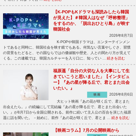
【K-POPもKドラマも深読みしたら韓国
が見えた】＃韓国人はなぜ「呼称整理」
をするのか、「脱出おひとり島」が映す
韓国社会
2026年8月7日
K-POPや韓国ドラマは、エンターテインメン
トであると同時に、韓国社会を映す鏡でもある。何気ない言葉やしぐさ、習慣
の背景をたどると、その国ならではの価値観や歴史、人との関わり方が見えて
くる。この連載では、韓国カルチャーを入り口に、知ってい …
続きを読む
福原遥「自分の大切な人を大事にして生
きていこうと思いました」【インタビュ
ー】『あの星が降る丘で、君とまた出会
いたい。』
2026年8月6日
映画
大ヒット映画『あの花が咲く丘で、君とまた
出会えたら。』の続編にして完結編『あの星が降る丘で、君とまた出会いた
い。』が8月7日から全国公開される。前作に続いて主人公の百合を演じた福原
遥に話を聞いた。 －始めに、前作『あの花が咲く丘で、君とま …
続きを読む
【映画コラム】7月の公開映画から