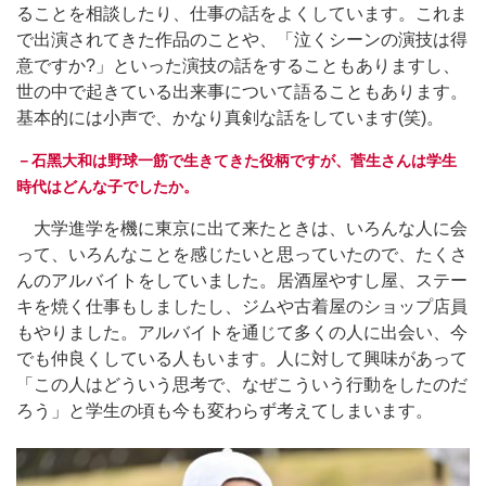
ることを相談したり、仕事の話をよくしています。これま
で出演されてきた作品のことや、「泣くシーンの演技は得
意ですか?」といった演技の話をすることもありますし、
世の中で起きている出来事について語ることもあります。
基本的には小声で、かなり真剣な話をしています(笑)。
－⽯⿊⼤和は野球⼀筋で⽣きてきた役柄ですが、菅⽣さんは学生
時代はどんな子でしたか。
大学進学を機に東京に出て来たときは、いろんな人に会
って、いろんなことを感じたいと思っていたので、たくさ
んのアルバイトをしていました。居酒屋やすし屋、ステー
キを焼く仕事もしましたし、ジムや古着屋のショップ店員
もやりました。アルバイトを通じて多くの人に出会い、今
でも仲良くしている人もいます。人に対して興味があって
「この人はどういう思考で、なぜこういう行動をしたのだ
ろう」と学生の頃も今も変わらず考えてしまいます。