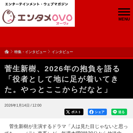
MENU
特集・インタビュー
インタビュー
菅⽣新樹、2026年の抱負を語る
「役者として地に足が着いてき
た。やっとここからだなと」
2026年1月14日 / 12:00
ポスト
シェア
送る
菅生新樹が主演するドラマ「人は見た目じゃないと思っ