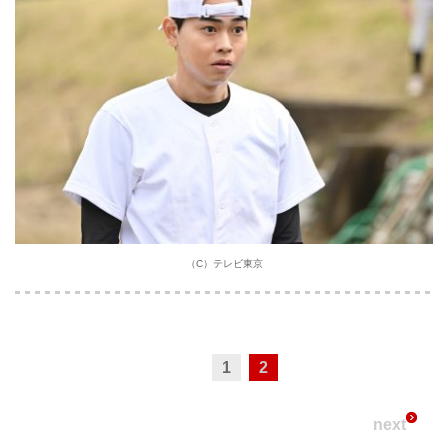
（C）テレビ東京
1
2
next