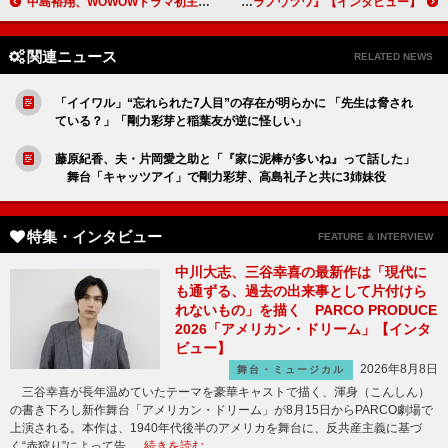
中島裕翔、WOWOWドラマ初主演作は挑戦！「冤罪事件のリアルや人間の危うさが描かれています」【インタビュー】
原田美枝子、松田美由紀監督「映像のワンカットワンカットを体感してもらいたいと思います」「たくさんの謎がある映画なので、ぜひそれを解読してください」『カラノウツワ』【インタビュー】
関連ニュース
RELATED NEWS
「イイワル」“忘れられた7人目”の存在が明らかに 「先生は脅され
ている？」「剛力彩芽と稲葉友が逆に怪しい」
藤原紀香、夫・片岡愛之助と「『家に泥棒が多いね』って話した」
舞台「キャッツアイ」で剛力彩芽、高島礼子と共に3姉妹役
特集・インタビュー
FEATURE & INTERVIEW
中川大志、三谷幸喜の最新作は「現代に
も通ずる、過去の出来事として片付けら
れないもの」を描く PARCO PRODUCE
2026「アメリカン・ドリーム」【インタ
ビュー】
2026年8月8日
舞台・ミュージカル
三谷幸喜が長年温めていたテーマを豪華キャストで描く、渾身（こんしん）
の書き下ろし新作舞台「アメリカン・ドリーム」が8月15日からPARCO劇場で
上演される。本作は、1940年代後半のアメリカを舞台に、反共産主義に基づ
く“赤狩り”によって告 …
続きを読む