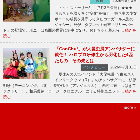
2026年8月3日
映画
「トイ・ストーリー5」（7月3日公開）★★★
おもちゃを取り巻く“変化”を描く 持ち主の少女
ボニーの成長を見守ってきたカウガール人形の
ジェシー。だが、タブレット端末「リリーパッ
ド」の登場で、ボニーは画面の世界に夢中になり、おもちゃと遊ぶ時 …
続きを
読む
「ConChu!」が大昆虫展アンバサダーに
就任！ ハロプロ研修生から羽化した4匹
たちの、その先とは
2026年7月31日
インタビュー
夏休みの人気イベント「大昆虫展 in 東京スカ
イツリータウン（R）」のアンバサダーに、杉原
明紗（モーニング娘。’26）、長野桃羽（アンジュルム）、西村乙輝（つばきフ
ァクトリー）、相馬優芽（ロージークロニクル）による特別ユニット …
続きを
読む
more »