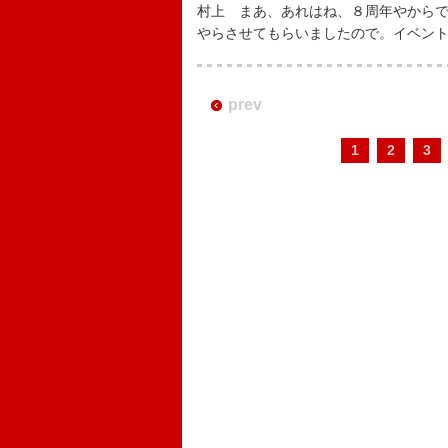
村上 まあ、あれはね、８周年やから
やらさせてもらいましたので。イベン
prev
1
2
3