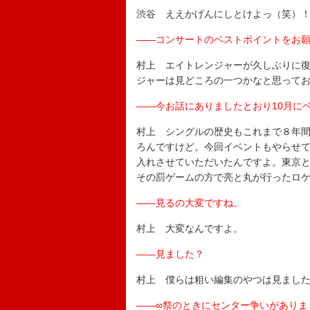
渋谷 ええかげんにしとけよっ（笑）
――コンサートのベストポイントをお
村上 エイトレンジャーが久しぶりに
ジャーは見どころの一つかなと思って
――今お話にありましたとおり10月に
村上 シングルの歴史もこれまで８年
ろんですけど。今回イベントもやらせ
入れさせていただいたんですよ。東京と
その罰ゲームの方で亮と丸が行ったロ
――見るの大変ですね。
村上 大変なんですよ。
――見ました？
村上 僕らは粗い編集のやつは見まし
――∞祭のときにセンター争いがありま