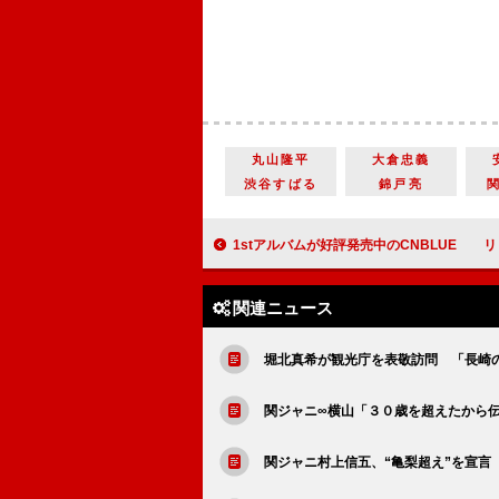
丸山隆平
大倉忠義
渋谷すばる
錦戸亮
1stアルバムが好評発売中のCNBLUE リリースイ
関連ニュース
堀北真希が観光庁を表敬訪問 「長崎
関ジャニ∞横山「３０歳を超えたから
関ジャニ村上信五、“亀梨超え”を宣言