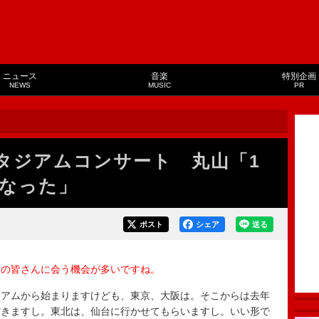
ニュース
音楽
特別企画
NEWS
MUSIC
PR
タジアムコンサート 丸山「1
なった」
ポスト
シェア
送る
ンの皆さんに会う機会が多いですね。
ジアムから始まりますけども、東京、大阪は。そこからは去年
だきますし。東北は、仙台に行かせてもらいますし。いい形で