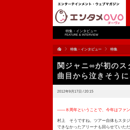
特集・インタビュー
FEATURE & INTERVIEW
特集・インタビュー
特集
関ジャニ∞が初のス
曲目から泣きそうに
2012年9月17日 / 20:15
――８周年ということで、今年はファ
村上 そうですね。ツアー自体もスタ
できなかったアリーナも回らせていた