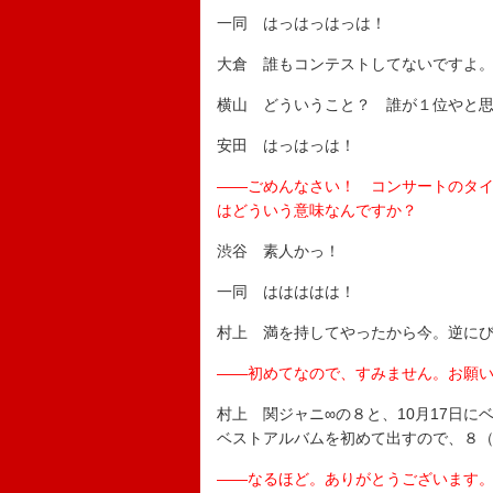
一同 はっはっはっは！
大倉 誰もコンテストしてないですよ
横山 どういうこと？ 誰が１位やと
安田 はっはっは！
――ごめんなさい！ コンサートのタイ
はどういう意味なんですか？
渋谷 素人かっ！
一同 ははははは！
村上 満を持してやったから今。逆に
――初めてなので、すみません。お願
村上 関ジャニ∞の８と、10月17日
ベストアルバムを初めて出すので、８（
――なるほど。ありがとうございます