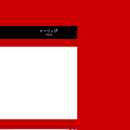
オーヴォ
OVO