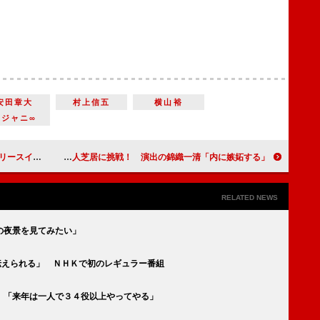
安田章大
村上信五
横山裕
関ジャニ∞
ベントを開催
内博貴が初の２人芝居に挑戦！ 演出の錦織一清「内に嫉妬する」
RELATED NEWS
の夜景を見てみたい」
伝えられる」 ＮＨＫで初のレギュラー番組
 「来年は一人で３４役以上やってやる」