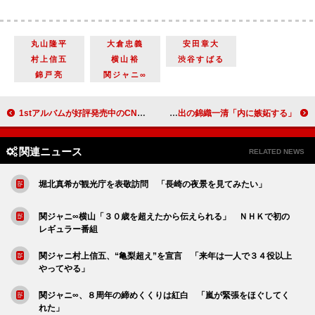
丸山隆平
大倉忠義
安田章大
村上信五
横山裕
渋谷すばる
錦戸亮
関ジャニ∞
1stアルバムが好評発売中のCNBLUE リリースイベントを開催
内博貴が初の２人芝居に挑戦！ 演出の錦織一清「内に嫉妬する」
関連ニュース
RELATED NEWS
堀北真希が観光庁を表敬訪問 「長崎の夜景を見てみたい」
関ジャニ∞横山「３０歳を超えたから伝えられる」 ＮＨＫで初の
レギュラー番組
関ジャニ村上信五、“亀梨超え”を宣言 「来年は一人で３４役以上
やってやる」
関ジャニ∞、８周年の締めくくりは紅白 「嵐が緊張をほぐしてく
れた」