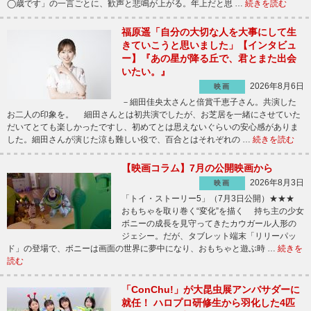
◯歳です」の一言ごとに、歓声と悲鳴が上がる。年上だと思 …
続きを読む
福原遥「自分の大切な人を大事にして生
きていこうと思いました」【インタビュ
ー】『あの星が降る丘で、君とまた出会
いたい。』
2026年8月6日
映画
－細田佳央太さんと倍賞千恵子さん。共演した
お二人の印象を。 細田さんとは初共演でしたが、お芝居を一緒にさせていた
だいてとても楽しかったですし、初めてとは思えないぐらいの安心感がありま
した。細田さんが演じた涼も難しい役で、百合とはそれぞれの …
続きを読む
【映画コラム】7月の公開映画から
2026年8月3日
映画
「トイ・ストーリー5」（7月3日公開）★★★
おもちゃを取り巻く“変化”を描く 持ち主の少女
ボニーの成長を見守ってきたカウガール人形の
ジェシー。だが、タブレット端末「リリーパッ
ド」の登場で、ボニーは画面の世界に夢中になり、おもちゃと遊ぶ時 …
続きを
読む
「ConChu!」が大昆虫展アンバサダーに
就任！ ハロプロ研修生から羽化した4匹