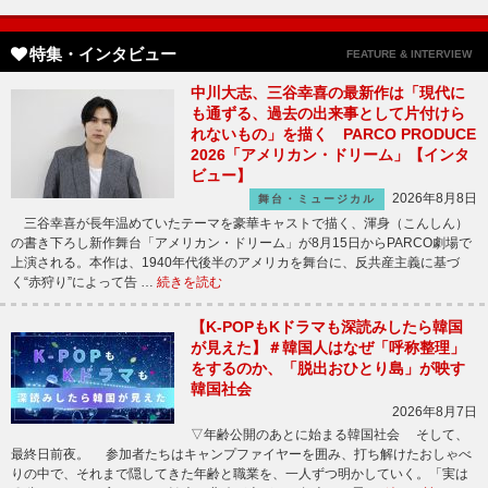
特集・インタビュー
FEATURE & INTERVIEW
中川大志、三谷幸喜の最新作は「現代に
も通ずる、過去の出来事として片付けら
れないもの」を描く PARCO PRODUCE
2026「アメリカン・ドリーム」【インタ
ビュー】
2026年8月8日
舞台・ミュージカル
三谷幸喜が長年温めていたテーマを豪華キャストで描く、渾身（こんしん）
の書き下ろし新作舞台「アメリカン・ドリーム」が8月15日からPARCO劇場で
上演される。本作は、1940年代後半のアメリカを舞台に、反共産主義に基づ
く“赤狩り”によって告 …
続きを読む
【K-POPもKドラマも深読みしたら韓国
が見えた】＃韓国人はなぜ「呼称整理」
をするのか、「脱出おひとり島」が映す
韓国社会
2026年8月7日
▽年齢公開のあとに始まる韓国社会 そして、
最終日前夜。 参加者たちはキャンプファイヤーを囲み、打ち解けたおしゃべ
りの中で、それまで隠してきた年齢と職業を、一人ずつ明かしていく。「実は