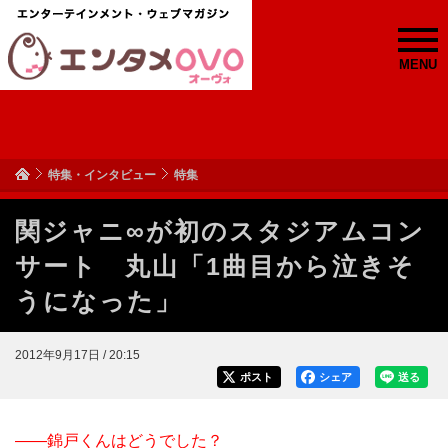
MENU
特集・インタビュー
特集
関ジャニ∞が初のスタジアムコン
サート 丸山「1曲目から泣きそ
うになった」
2012年9月17日 / 20:15
ポスト
シェア
送る
――錦戸くんはどうでした？