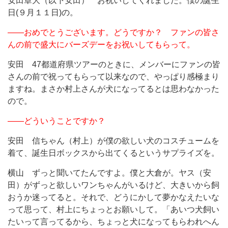
安田章大（以下安田） お祝いしてくれました。僕の誕生
日(９月１１日)の。
――おめでとうございます。どうですか？ ファンの皆さ
んの前で盛大にバーズデーをお祝いしてもらって。
安田 47都道府県ツアーのときに、メンバーにファンの皆
さんの前で祝ってもらって以来なので、やっぱり感極まり
ますね。まさか村上さんが犬になってるとは思わなかった
ので。
――どういうことですか？
安田 信ちゃん（村上）が僕の欲しい犬のコスチュームを
着て、誕生日ボックスから出てくるというサプライズを。
横山 ずっと聞いてたんですよ。僕と大倉が。ヤス（安
田）がずっと欲しいワンちゃんがいるけど、大きいから飼
おうか迷ってると。それで、どうにかして夢かなえたいな
って思って、村上にちょっとお願いして。「あいつ犬飼い
たいって言ってるから、ちょっと犬になってもらわれへん