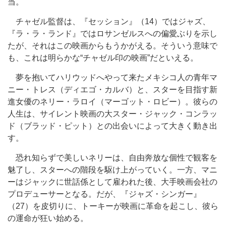
当。
チャゼル監督は、『セッション』（14）ではジャズ、
『ラ・ラ・ランド』ではロサンゼルスへの偏愛ぶりを示し
たが、それはこの映画からもうかがえる。そういう意味で
も、これは明らかな“チャゼル印の映画”だといえる。
夢を抱いてハリウッドへやって来たメキシコ人の青年マ
ニー・トレス（ディエゴ・カルバ）と、スターを目指す新
進女優のネリー・ラロイ（マーゴット・ロビー）。彼らの
人生は、サイレント映画の大スター・ジャック・コンラッ
ド（ブラッド・ピット）との出会いによって大きく動き出
す。
恐れ知らずで美しいネリーは、自由奔放な個性で観客を
魅了し、スターへの階段を駆け上がっていく。一方、マニ
ーはジャックに世話係として雇われた後、大手映画会社の
プロデューサーとなる。だが、『ジャズ・シンガー』
（27）を皮切りに、トーキーが映画に革命を起こし、彼ら
の運命が狂い始める。