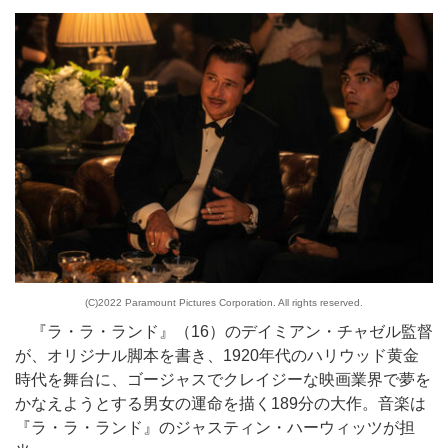
(C)2022 Paramount Pictures Corporation. All rights reserved.
『ラ・ラ・ランド』（16）のデイミアン・チャゼル監督
が、オリジナル脚本を書き、1920年代のハリウッド黄金
時代を舞台に、ゴージャスでクレイジーな映画業界で夢を
かなえようとする男女の運命を描く189分の大作。音楽は
『ラ・ラ・ランド』のジャスティン・ハーウィッツが担