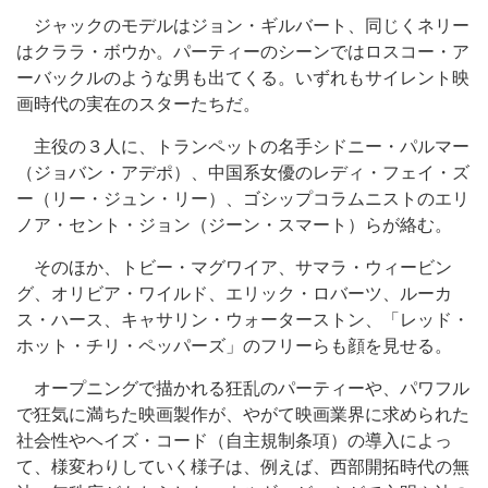
ジャックのモデルはジョン・ギルバート、同じくネリー
はクララ・ボウか。パーティーのシーンではロスコー・ア
ーバックルのような男も出てくる。いずれもサイレント映
画時代の実在のスターたちだ。
主役の３人に、トランペットの名手シドニー・パルマー
（ジョバン・アデポ）、中国系女優のレディ・フェイ・ズ
ー（リー・ジュン・リー）、ゴシップコラムニストのエリ
ノア・セント・ジョン（ジーン・スマート）らが絡む。
そのほか、トビー・マグワイア、サマラ・ウィービン
グ、オリビア・ワイルド、エリック・ロバーツ、ルーカ
ス・ハース、キャサリン・ウォーターストン、「レッド・
ホット・チリ・ペッパーズ」のフリーらも顔を見せる。
オープニングで描かれる狂乱のパーティーや、パワフル
で狂気に満ちた映画製作が、やがて映画業界に求められた
社会性やヘイズ・コード（自主規制条項）の導入によっ
て、様変わりしていく様子は、例えば、西部開拓時代の無