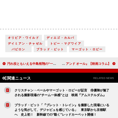
オリビア・ワイルド
ディエゴ・カルバ
デイミアン・チャゼル
トビー・マグワイア
バビロン
ブラッド・ピット
マーゴット・ロビー
汚れ役ともいえる中島裕翔の“一人芝居”が見ものの『#マンホール』／全編に映画や映画館に対する愛があふれる『銀平町シネマブルース』【映画コラム】
余命わずかなシングルファーザーと息子の新しい家族探しの旅を描く『いつかの君にもわかること』／人食いの若者たちの愛と葛藤を描く『ボーンズ アンド オール』【映画コラム】
関連ニュース
RELATED NEWS
クリスチャン・ベールやマーゴット・ロビーが証言 俳優陣が魅了
される撮影現場の“チーム一体感”とは 映画『アムステルダム』
ブラッド・ピット「『ブレット・トレイン』を撮影した現場にいる
ような気がして、デジャビュを感じている」 東京駅から京都駅
へ 史上初！ 新幹線での“動く”レッドカーペット開催！