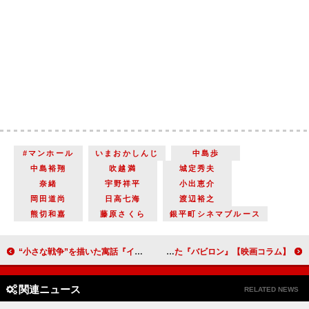
#マンホール
いまおかしんじ
中島歩
中島裕翔
吹越満
城定秀夫
奈緒
宇野祥平
小出恵介
岡田道尚
日高七海
渡辺裕之
熊切和嘉
藤原さくら
銀平町シネマブルース
“小さな戦争”を描いた寓話『イニシェリン島の精霊』／ビートルズが今も愛される理由とは『ミスタームーンライト 1966 ザ・ビートルズ武道館公演 みんなで見た夢』【映画コラム】
1920年代、ゴージャスでクレイジーな映画業界の裏側を描いた『バビロン』【映画コラム】
関連ニュース
RELATED NEWS