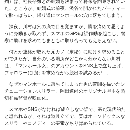
翔）は、社長令嬢との結婚も決まって将来を約束されてい
た。ところが、結婚式の前夜、渋谷で開かれたパーティー
で酔っぱらい、帰り道にマンホールの穴に落ちてしまう。
深夜、川村は穴の底で目を覚ますが、脚を痛めて思うよ
うに身動きが取れず、スマホのGPSは誤作動を起こし、警
察に助けを求めてもまともに取り合ってもえらえない。
何とか連絡が取れた元カノ（奈緒）に助けを求めること
ができたが、自分のいる場所がどこかも分からない川村
は、「マンホール女」のアカウントをSNS上で立ち上げ、
フォロワーに助けを求めながら脱出を試みるが…。
なぜかマンホールに落ちてしまった男の苦闘を描いたシ
チュエーションスリラー。岡田道尚のオリジナル脚本を熊
切和嘉監督が映画化。
スマホやSNSがなければ成立しない話で、甚だ現代的だ
と思われるが、それは道具立てで、実はオーソドックスな
スリラーやコメディーの要素がちりばめられている。