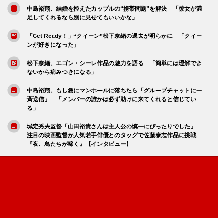
中島裕翔、結婚を控えたカップルの“携帯問題”を解決 「彼女が満
足してくれるなら別に見せてもいいかな」
「Get Ready！」“クイーン”松下奈緒の過去が明らかに 「クイー
ンが好きになった」
松下奈緒、エゴン・シーレ作品の魅力を語る 「簡単には理解でき
ないから病みつきになる」
中島裕翔、もし急にマンホールに落ちたら「グループチャットに一
斉送信」 「メンバーの誰かは必ず助けに来てくれると信じてい
る」
城定秀夫監督「山田裕貴さんは主人公の慎一にぴったりでした」
注目の映画監督が人気若手俳優とのタッグで佐藤泰志作品に挑戦
『夜、鳥たちが啼く』【インタビュー】