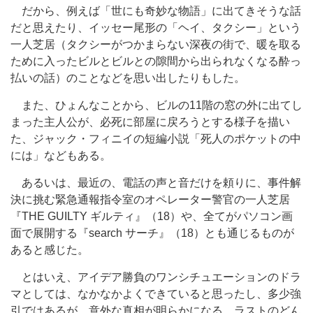
だから、例えば「世にも奇妙な物語」に出てきそうな話
だと思えたり、イッセー尾形の「ヘイ、タクシー」という
一人芝居（タクシーがつかまらない深夜の街で、暖を取る
ために入ったビルとビルとの隙間から出られなくなる酔っ
払いの話）のことなどを思い出したりもした。
また、ひょんなことから、ビルの11階の窓の外に出てし
まった主人公が、必死に部屋に戻ろうとする様子を描い
た、ジャック・フィニイの短編小説「死人のポケットの中
には」などもある。
あるいは、最近の、電話の声と音だけを頼りに、事件解
決に挑む緊急通報指令室のオペレーター警官の一人芝居
『THE GUILTY ギルティ』（18）や、全てがパソコン画
面で展開する『search サーチ』（18）とも通じるものが
あると感じた。
とはいえ、アイデア勝負のワンシチュエーションのドラ
マとしては、なかなかよくできていると思ったし、多少強
引ではあるが、意外な真相が明らかになる、ラストのどん