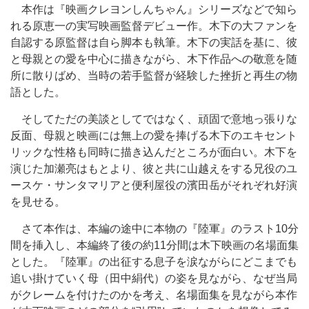
本作は『映画クレヨンしんちゃん』シリーズなどで知ら
れる原恵一の実写映画監督デビュー作。木下の大ファンを
自認する原監督は自ら脚本も執筆。木下の実話を基に、彼
と母親との愛を中心に描きながら、木下作品への敬意を随
所に散りばめ、当時の若手監督が経験した挫折と再生の物
語とした。
そしてただの美談としてではなく、頑固で意地っ張りな
反面、母親と映画には無上の愛を捧げる木下のエキセント
リックな性格も同時に描き込んだところが面白い。木下を
演じた加瀬亮はもとより、彼と共に山越えをする兄役のユ
ースケ・サンタマリアと便利屋役の濱田岳がそれぞれ好演
を見せる。
さて本作は、本編の途中に本物の『陸軍』のラスト10分
間を挿入し、本編終了後の約11分間は木下映画の名場面集
とした。『陸軍』の出征する息子を涙ながらにどこまでも
追い掛けていく母（田中絹代）の姿を見ながら、なぜ当局
がクレームを付けたのかを考え、名場面集を見ながら本作