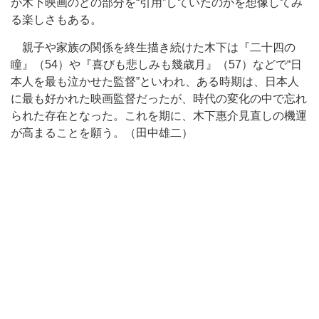
が木下映画のどの部分を“引用”していたのかを想像してみ
る楽しさもある。
親子や家族の関係を終生描き続けた木下は『二十四の
瞳』（54）や『喜びも悲しみも幾歳月』（57）などで“日
本人を最も泣かせた監督”といわれ、ある時期は、日本人
に最も好かれた映画監督だったが、時代の変化の中で忘れ
られた存在となった。これを期に、木下惠介見直しの機運
が高まることを願う。（田中雄二）