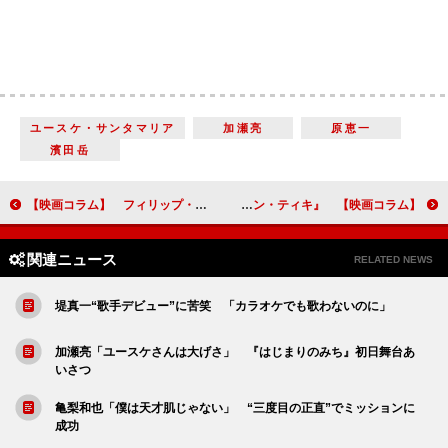
ユースケ・サンタマリア
加瀬亮
原恵一
濱田岳
【映画コラム】 フィリップ・Ｋ・ディックを思わせるＳＦ『オブリビオン』
【映画コラム】 いかだで8000キロの航海をした男たちの実話を映画化した『コン・ティキ』
関連ニュース
RELATED NEWS
堤真一“歌手デビュー”に苦笑 「カラオケでも歌わないのに」
加瀬亮「ユースケさんは大げさ」 『はじまりのみち』初日舞台あ
いさつ
亀梨和也「僕は天才肌じゃない」 “三度目の正直”でミッションに
成功