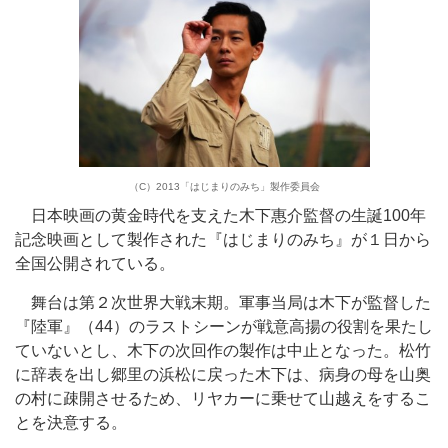
（C）2013「はじまりのみち」製作委員会
日本映画の黄金時代を支えた木下惠介監督の生誕100年
記念映画として製作された『はじまりのみち』が１日から
全国公開されている。
舞台は第２次世界大戦末期。軍事当局は木下が監督した
『陸軍』（44）のラストシーンが戦意高揚の役割を果たし
ていないとし、木下の次回作の製作は中止となった。松竹
に辞表を出し郷里の浜松に戻った木下は、病身の母を山奥
の村に疎開させるため、リヤカーに乗せて山越えをするこ
とを決意する。