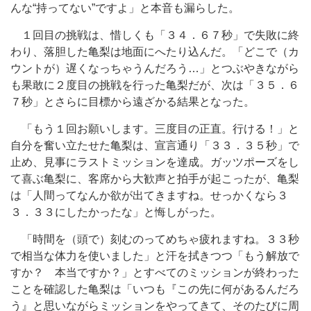
んな“持ってない”ですよ」と本音も漏らした。
１回目の挑戦は、惜しくも「３４．６７秒」で失敗に終
わり、落胆した亀梨は地面にへたり込んだ。「どこで（カ
ウントが）遅くなっちゃうんだろう…」とつぶやきながら
も果敢に２度目の挑戦を行った亀梨だが、次は「３５．６
７秒」とさらに目標から遠ざかる結果となった。
「もう１回お願いします。三度目の正直。行ける！」と
自分を奮い立たせた亀梨は、宣言通り「３３．３５秒」で
止め、見事にラストミッションを達成。ガッツポーズをし
て喜ぶ亀梨に、客席から大歓声と拍手が起こったが、亀梨
は「人間ってなんか欲が出てきますね。せっかくなら３
３．３３にしたかったな」と悔しがった。
「時間を（頭で）刻むのってめちゃ疲れますね。３３秒
で相当な体力を使いました」と汗を拭きつつ「もう解放で
すか？ 本当ですか？」とすべてのミッションが終わった
ことを確認した亀梨は「いつも『この先に何があるんだろ
う』と思いながらミッションをやってきて、そのたびに周