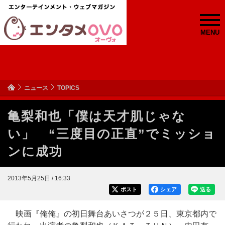
MENU
ニュース
TOPICS
亀梨和也「僕は天才肌じゃな
い」 “三度目の正直”でミッショ
ンに成功
2013年5月25日 / 16:33
ポスト
シェア
送る
映画『俺俺』の初日舞台あいさつが２５日、東京都内で