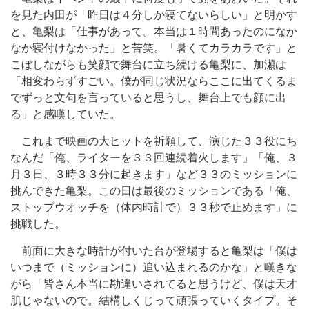
を見た内田が「昨日は４分しか寝てないらしい」と明かす
と、亀梨は「仕事があって。本当は１時間あったのになか
なか寝付けなかった」と苦笑。「暑くてカラカラです」と
こぼしながらも笑顔で舞台に立ち続ける亀梨に、加瀬は
「相変わらずすごい。僕が同じ状況ならここに出てくるま
でずっと文句を言っていると思うし、舞台上でも顔に出
る」と感嘆していた。
これまで映画の大ヒットを祈願して、演じた３３役にち
なんだ「俺、ライターを３３回連続着火します」「俺、３
月３日、３時３３分に起きます」など３３のミッションに
挑んできた亀梨。この日は最後のミッションである「俺、
ストップウオッチを（体内時計で）３３秒で止めます」に
挑戦した。
前面に大きな時計が付いた台が登場すると亀梨は「僕は
いつまで（ミッションに）追い込まれるのかな」と嘆きな
がら「皆さん本当に勘違いされてると思うけど、僕は天才
肌じゃないので。結構しくじって頑張っていくタイプ。そ