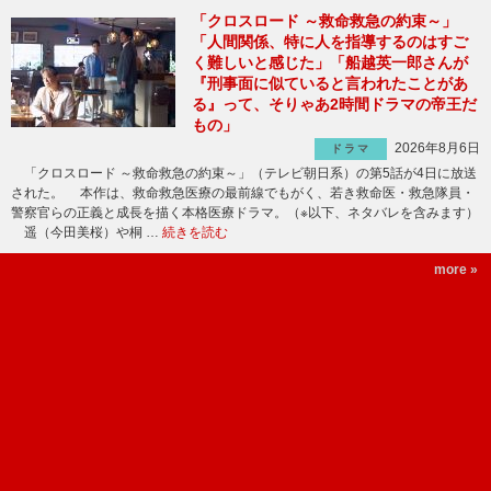
「クロスロード ～救命救急の約束～」
「人間関係、特に人を指導するのはすご
く難しいと感じた」「船越英一郎さんが
『刑事面に似ていると言われたことがあ
る』って、そりゃあ2時間ドラマの帝王だ
もの」
2026年8月6日
ドラマ
「クロスロード ～救命救急の約束～」（テレビ朝日系）の第5話が4日に放送
された。 本作は、救命救急医療の最前線でもがく、若き救命医・救急隊員・
警察官らの正義と成長を描く本格医療ドラマ。（※以下、ネタバレを含みます）
遥（今田美桜）や桐 …
続きを読む
more »