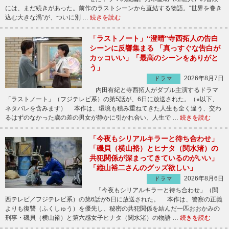
には、まだ続きがあった。前作のラストシーンから直結する物語。“世界を巻き
込む大きな渦”が、ついに別 …
続きを読む
「ラストノート」“澄晴”寺西拓人の告白
シーンに反響集まる 「真っすぐな告白が
カッコいい」「最高のシーンをありがと
う」
2026年8月7日
ドラマ
内田有紀と寺西拓人がダブル主演するドラマ
「ラストノート」（フジテレビ系）の第5話が、6日に放送された。（※以下、
ネタバレを含みます） 本作は、環境も積み重ねてきた人生も全く違う、交わ
るはずのなかった歳の差の男女が静かに引かれ合い、人生で …
続きを読む
「今夜もシリアルキラーと待ち合わせ」
「磯貝（横山裕）とヒナタ（関水渚）の
共犯関係が深まってきているのがいい」
「縦山裕二さんのグッズ欲しい」
2026年8月6日
ドラマ
「今夜もシリアルキラーと待ち合わせ」（関
西テレビ／フジテレビ系）の第6話が5日に放送された。 本作は、警察の正義
よりも復讐（ふくしゅう）を優先し、秘密の共犯関係を結んだ一匹おおかみの
刑事・磯貝（横山裕）と第六感女子ヒナタ（関水渚）の物語 …
続きを読む