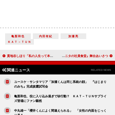
亀梨和也
内田有紀
加瀬亮
ＫＡＴ－ＴＵＮ
貫地谷しほり「私の人生って本当にハッピーだな」 初主演作公開初日に感極まり涙
優香「中身は肉食な感じの人がいい」 『体脂肪計タニタの社員食堂』舞台あいさつ
関連ニュース
RELATED NEWS
ユースケ・サンタマリア「加瀬くんは同じ系統の顔」 『はじまり
のみち』完成披露試写会
亀梨和也、役に入り込み過ぎで珍行動？ ＫＡＴ－ＴＵＮサプライ
ズ登場にファン騒然
中丸雄一「櫻井くんによく間違えられる」 「女性の内面をじっく