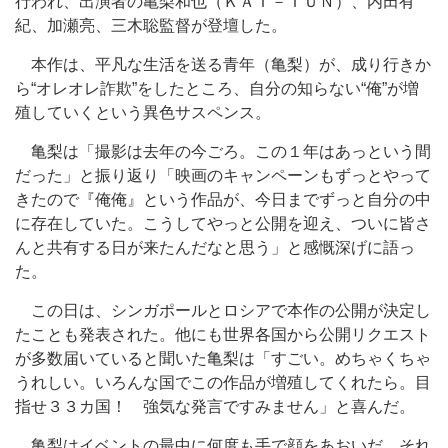
行われ、出演者の亀梨和也（ＫＡＴ－ＴＵＮ）、内田有
紀、加瀬亮、三木聡監督が登壇した。
本作は、平凡な生活を送る青年（亀梨）が、成り行きか
ら“オレオレ詐欺”をしたところ、自分の知らない“俺”が増
殖していくという異色サスペンス。
亀梨は「撮影は去年の今ごろ。この１年はあっという間
だった」と振り返り「映画のキャンペーンもずっとやって
きたので『俺俺』という作品が、今日までずっと自分の中
に存在していた。こうしてやっと公開を迎え、ついに皆さ
んと共有する日が来たんだなと思う」と感慨深げに語っ
た。
この日は、シンガポールとロシアで本作の公開が決定し
たことも発表された。他にも世界各国から公開リクエスト
が多数届いていると聞いた亀梨は「すごい。めちゃくちゃ
うれしい。いろんな国でこの作品が増殖してくれたら。目
指せ３３カ国！ 強気な発言ですみません」と喜んだ。
亀梨はイベントの最中に何度も手で顔をあおいだ。それ