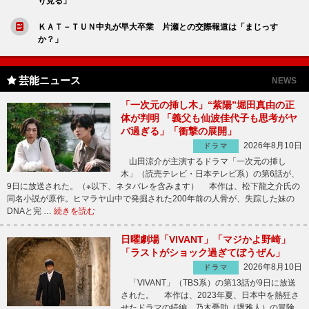
り見る」
ＫＡＴ－ＴＵＮ中丸が早大卒業 片瀬との交際報道は「まじっす
か？」
芸能ニュース
NEWS
「一次元の挿し木」“紫陽”堀田真由の正
体が判明 「義父も仙波佳代子も思考がヤ
バ過ぎる」「衝撃の展開」
2026年8月10日
ドラマ
山田涼介が主演するドラマ「一次元の挿し
木」（読売テレビ・日本テレビ系）の第6話が、
9日に放送された。（※以下、ネタバレを含みます） 本作は、松下龍之介氏の
同名小説が原作。ヒマラヤ山中で発掘された200年前の人骨が、失踪した妹の
DNAと完 …
続きを読む
日曜劇場「VIVANT」「マジかよ野崎」
「ラストがショック過ぎてぼうぜん」
2026年8月10日
ドラマ
「VIVANT」（TBS系）の第13話が9日に放送
された。 本作は、2023年夏、日本中を熱狂さ
せたドラマの続編。乃木憂助（堺雅人）の冒険