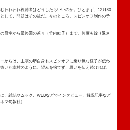
われわれ視聴者はどうしたらいいのか。ひとまず、12月30
るとして、問題はその後だ。今のところ、スピンオフ制作の予
の昌幸から最終回の茶々（竹内結子）まで、何度も繰り返さ
る」
ーからは、主演の堺自身もスピンオフに乗り気な様子が伝わ
い抜いた幸村のように、望みを捨てず、思いを伝え続ければ、
に、雑誌やムック、WEBなどでインタビュー、解説記事など
キネマ旬報社）