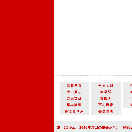
三谷幸喜
中原丈雄
大山真志
大泉洋
栗原英雄
真田丸
藤本隆宏
西村雅彦
長澤まさみ
長野里美
【コラム 2016年注目の俳優たち】 第30回 堺雅人 猛将・真田幸村のイメージを一新する当たり役はなぜ生ま