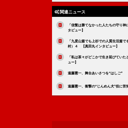
関連ニュース
「信繁は勝てなかった人たちの守り神
タビュー】
「九度山篇でも上杉での人質生活篇で
村）４ 【真田丸インタビュー】
「私は茶々がどこかで生き延びていた
ュー】
遠藤憲一、舞台あいさつを“はしご” 
遠藤憲一、衝撃の“じんめん犬”役に苦