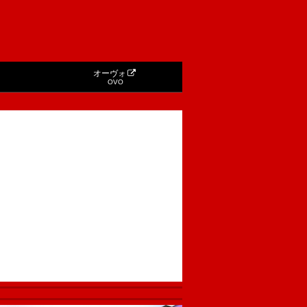
オーヴォ
OVO