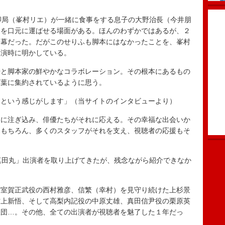
卿局（峯村リエ）が一緒に食事をする息子の大野治長（今井朋
物を口元に運ばせる場面がある。ほんのわずかではあるが、２
一幕だった。だがこのせりふも脚本にはなかったことを、峯村
出演時に明かしている。
と脚本家の鮮やかなコラボレーション。その根本にあるもの
言葉に集約されているように思う。
という感じがします」（当サイトのインタビューより）
に注ぎ込み、俳優たちがそれに応える。その幸福な出会いか
。もちろん、多くのスタッフがそれを支え、視聴者の応援もそ
真田丸」出演者を取り上げてきたが、残念ながら紹介できなか
室賀正武役の西村雅彦、信繁（幸村）を見守り続けた上杉景
村上新悟、そして高梨内記役の中原丈雄、真田信尹役の栗原英
臣団…。その他、全ての出演者が視聴者を魅了した１年だっ