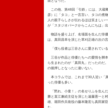
面となった。
この他、第48回「引鉄」には、大蔵
彦）に「タコ」と一言言い、タコの煮
人の親子らしさが伝わるほほ笑ましい
が「スタジオパークからこんにちは」
物語を盛り上げ、名場面を生んだ俳優
は、真田昌幸を演じた草刈正雄の次の
「僕ら役者は三谷さんに愛されている
三谷が作品と俳優たちへの愛情を脚本
ら生まれたのが「真田丸」だったのだ
の後押しとなったに違いない。
本コラムでは、これまで30人近い「
った俳優も多い。
「黙れ、小童！」の名せりふを生んだ
勝と直江兼続主従を演じた遠藤憲一と
雄、堀田作兵衛役の藤本隆宏ら真田家
た。