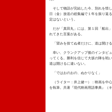
そして物語が完結した今、別れを惜しむ
日（金）放送の総集編で１年を振り返
定はないという。
だが「真田丸」には、第１回「船出」
れてきた言葉がある。
「望みを捨てぬ者だけに、道は開け
幸い、クランクアップ後のインタビュ
ってくる。勝利を信じて大坂の陣を戦
道は開けるに違いない。
「ではおのおの、ぬかりなく」
（ライター：井上健一）：映画を中心
を執筆。共著『現代映画用語事典』（