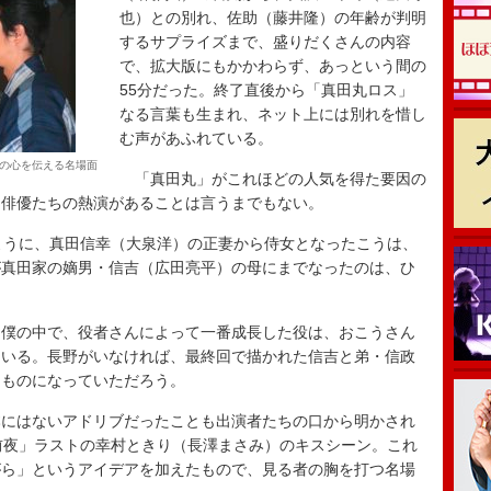
也）との別れ、佐助（藤井隆）の年齢が判明
するサプライズまで、盛りだくさんの内容
で、拡大版にもかかわらず、あっという間の
55分だった。終了直後から「真田丸ロス」
なる言葉も生まれ、ネット上には別れを惜し
む声があふれている。
の心を伝える名場面
「真田丸」がこれほどの人気を得た要因の
た俳優たちの熱演があることは言うまでもない。
ように、真田信幸（大泉洋）の正妻から侍女となったこうは、
が真田家の嫡男・信吉（広田亮平）の母にまでなったのは、ひ
僕の中で、役者さんによって一番成長した役は、おこうさん
ている。長野がいなければ、最終回で描かれた信吉と弟・信政
うものになっていただろう。
にはないアドリブだったことも出演者たちの口から明かされ
前夜」ラストの幸村ときり（長澤まさみ）のキスシーン。これ
がら」というアイデアを加えたもので、見る者の胸を打つ名場