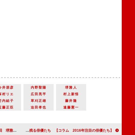
今井朋彦
内野聖陽
堺雅人
峯村リエ
広田亮平
村上新悟
竹内結子
草刈正雄
藤井隆
近藤正臣
迫田孝也
遠藤憲一
れたのか 「真田丸」
【コラム 2016年注目の俳優たち】 最終回 星野源&菅田将暉ほか 2016年、記憶に残る俳優たち