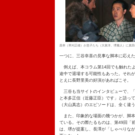
昌幸（草刈正雄）が息子たち（大泉洋、堺雅人）に真田
一つに、三谷幸喜の見事な脚本に応え
例えば、本コラム第14回でも触れた
途中で退場する可能性もあった。それ
とえに長野里美の好演があればこそ。
三谷も当サイトのインタビューで、「
と本多正信（近藤正臣）です」と語っ
（大山真志）のエピソードは、全く違
また、印象的な場面の幾つかが、脚本
ている。その際たるものは、第49回「
は、堺が提案し、長澤が「しゃべりな