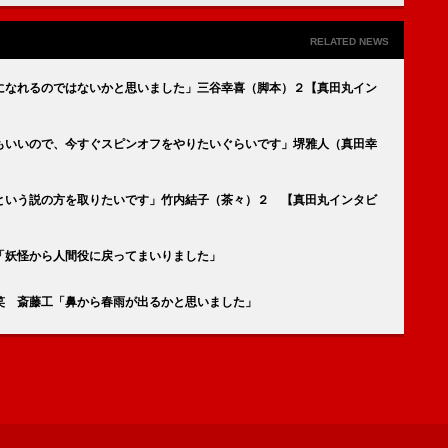
RELATED NEWS
になれるのではないかと思いました」三谷幸喜（脚本）２【真田丸イン
もいいので、今すぐスピンオフをやりたいぐらいです」堺雅人（真田幸
という説の方を取りたいです」竹内結子（茶々）２ 【真田丸インタビ
「妖怪から人間役に戻ってまいりました」
笑 斎藤工「鼻から春雨が出るかと思いました」