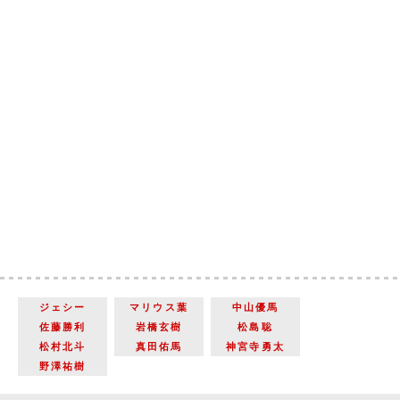
ジェシー
マリウス葉
中山優馬
佐藤勝利
岩橋玄樹
松島聡
松村北斗
真田佑馬
神宮寺勇太
野澤祐樹