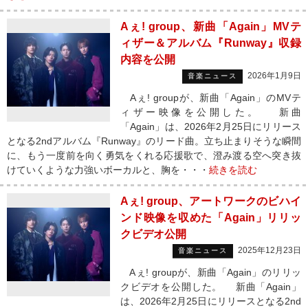
Aぇ! group、新曲「Again」MVテ
ィザー＆アルバム『Runway』収録
内容を公開
2026年1月9日
音楽ニュース
Aぇ! groupが、新曲「Again」のMVテ
ィザー映像を公開した。 新曲
「Again」は、2026年2月25日にリリース
となる2ndアルバム『Runway』のリード曲。立ち止まりそうな瞬間
に、もう一度前を向く勇気をくれる応援歌で、澄み渡る空へ突き抜
けていくような力強いボーカルと、胸を・・・
続きを読む
Aぇ! group、アートワークのビハイ
ンド映像を収めた「Again」リリッ
クビデオ公開
2025年12月23日
音楽ニュース
Aぇ! groupが、新曲「Again」のリリッ
クビデオを公開した。 新曲「Again」
は、2026年2月25日にリリースとなる2nd