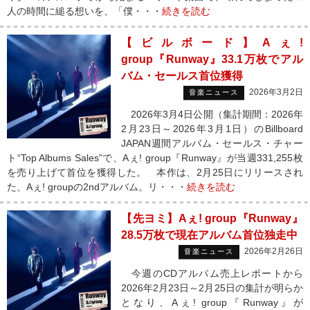
人の時間に縋る想いを、「僕・・・
続きを読む
【ビルボード】Aぇ!
group『Runway』33.1万枚でアル
バム・セールス首位獲得
2026年3月2日
音楽ニュース
2026年3月4日公開（集計期間：2026年
2月23日～2026年3月1日）のBillboard
JAPAN週間アルバム・セールス・チャー
ト“Top Albums Sales”で、Aぇ! group『Runway』が当週331,255枚
を売り上げて首位を獲得した。 本作は、2月25日にリリースされ
た、Aぇ! groupの2ndアルバム。リ・・・
続きを読む
【先ヨミ】Aぇ! group『Runway』
28.5万枚で現在アルバム首位独走中
2026年2月26日
音楽ニュース
今週のCDアルバム売上レポートから
2026年2月23日～2月25日の集計が明らか
となり、Aぇ! group『Runway』が