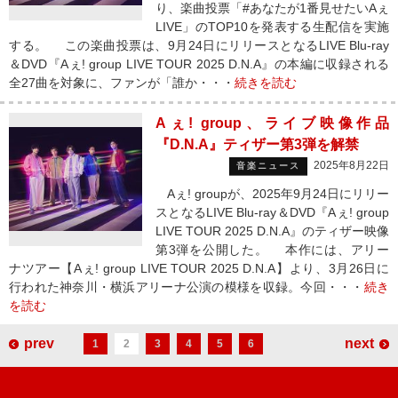
り、楽曲投票「#あなたが1番見せたいAぇ
LIVE」のTOP10を発表する生配信を実施
する。 この楽曲投票は、9月24日にリリースとなるLIVE Blu-ray
＆DVD『Aぇ! group LIVE TOUR 2025 D.N.A』の本編に収録される
全27曲を対象に、ファンが「誰か・・・
続きを読む
Aぇ! group、ライブ映像作品
『D.N.A』ティザー第3弾を解禁
2025年8月22日
音楽ニュース
Aぇ! groupが、2025年9月24日にリリー
スとなるLIVE Blu-ray＆DVD『Aぇ! group
LIVE TOUR 2025 D.N.A』のティザー映像
第3弾を公開した。 本作には、アリー
ナツアー【Aぇ! group LIVE TOUR 2025 D.N.A】より、3月26日に
行われた神奈川・横浜アリーナ公演の模様を収録。今回・・・
続き
を読む
prev
next
1
2
3
4
5
6