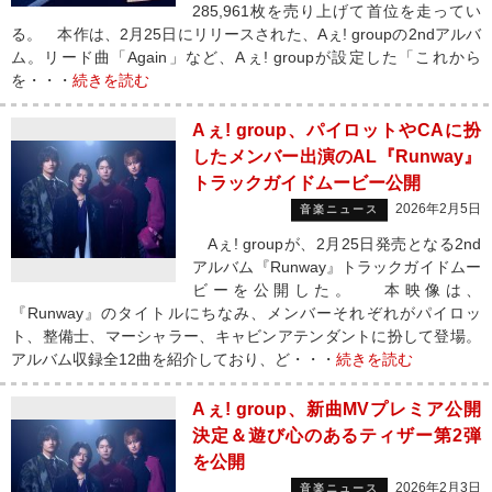
285,961枚を売り上げて首位を走ってい
る。 本作は、2月25日にリリースされた、Aぇ! groupの2ndアルバ
ム。リード曲「Again」など、Aぇ! groupが設定した「これから
を・・・
続きを読む
Aぇ! group、パイロットやCAに扮
したメンバー出演のAL『Runway』
トラックガイドムービー公開
2026年2月5日
音楽ニュース
Aぇ! groupが、2月25日発売となる2nd
アルバム『Runway』トラックガイドムー
ビーを公開した。 本映像は、
『Runway』のタイトルにちなみ、メンバーそれぞれがパイロッ
ト、整備士、マーシャラー、キャビンアテンダントに扮して登場。
アルバム収録全12曲を紹介しており、ど・・・
続きを読む
Aぇ! group、新曲MVプレミア公開
決定＆遊び心のあるティザー第2弾
を公開
2026年2月3日
音楽ニュース