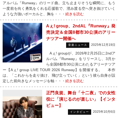
アルバム『Runway』のリード曲。立ち止まりそうな瞬間に、もう
一度前を向く勇気をくれる応援歌で、澄み渡る空へ突き抜けていく
ような力強いボーカルと、胸を・・・
続きを読む
Aぇ! group、2ndAL『Runway』発
売決定＆全国8都市30公演のアリー
ナツアー開催へ
2025年12月19日
音楽ニュース
Aぇ! groupが、2026年2月25日に2ndア
ルバム『Runway』をリリースし、3月か
ら全国8都市30公演にわたるアリーナツア
ー【Aぇ! group LIVE TOUR 2026 Runway】を開催する。 本作
は、「これからを走り抜け、飛び立っていく」という彼ら自身が設
定した前向きなメッセージを軸・・・
続きを読む
正門良規、舞台「十二夜」での女性
役に「演じるのが楽しい」【インタ
ビュー】
2025年10月6日
インタビュー