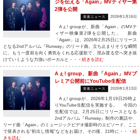
ジを伝える「Again」MVティザー第
2弾を公開
2026年1月16日
音楽ニュース
Aぇ! groupが、新曲「Again」のMVテ
ィザー映像第2弾を公開した。 新曲
「Again」は、2026年2月25日にリリース
となる2ndアルバム『Runway』のリード曲。立ち止まりそうな瞬間
に、もう一度前を向く勇気をくれる応援歌で、澄み渡る空へ突き抜
けていくような力強いボーカルと・・・
続きを読む
Aぇ! group、新曲「Again」MVプ
レミア公開前にYouTube生配信
2026年1月13日
音楽ニュース
Aぇ! groupが、2026年1月19日20時よ
りYouTube生配信を実施する。 今回の
生配信では、2月25日にリリースとなる
2ndアルバム『Runway』制作の裏話や、
リード曲「Again」のミュージックビデオ撮影時のエピソード、ここ
で発表される“初出し情報”などをお届け。その後、21時に・・・
続
きを読む