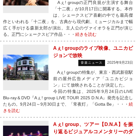
Aぇ! groupの正門良規が主演する舞台
「十二夜」が10月17日に開幕する。本作
は、シェークスピア喜劇の中でも最高傑
作といわれる「十二夜」を、古典から現代劇、ミュージカルまで幅
広く手がける森新太郎が演出。主人公のヴァイオラを正門が演じ
る。正門にシェークスピア作品・・・
続きを読む
Aぇ! groupのライブ映像、ユニカビ
ジョンで放映
2025年9月23日
音楽ニュース
Aぇ! groupの特集が、東京・西武新宿駅
前の屋外広告メディア「ユニカビジョ
ン」にて放映されることが決定した。
今回の特集は、2025年9月24日のLIVE
Blu-ray＆DVD『Aぇ! group LIVE TOUR 2025 D.N.A』発売を記念し
たもの。9月24日～9月30日まで、「常夜灯」「Gotta Be」・・・
続
きを読む
Aぇ! group、ツアー【D.N.A】を振
り返るビジュアルコメンタリーのダ