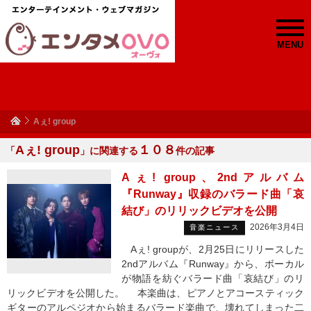
MENU
Aぇ! group
Aぇ! group
１０８
「
」に関連する
件の記事
Aぇ! group、2ndアルバム
『Runway』収録のバラード曲「哀
結び」のリリックビデオを公開
2026年3月4日
音楽ニュース
Aぇ! groupが、2月25日にリリースした
2ndアルバム『Runway』から、ボーカル
が物語を紡ぐバラード曲「哀結び」のリ
リックビデオを公開した。 本楽曲は、ピアノとアコースティック
ギターのアルペジオから始まるバラード楽曲で、壊れてしまった二