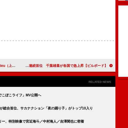
Nzらが生パフォーマンス
【ビルボード】King Gnu「AIZO」グローバル・ジャパン・ソングス6週連続首位 千葉雄喜が各国で急上昇
RELATED NEWS
新曲「でこぼこライフ」MV公開へ
!!」が総合首位、サカナクション「夜の踊り子」がトップ10入り
メンタリー、特別映像で宮近海斗／中村海人／吉澤閑也に密着