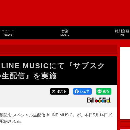
ニュース
音楽
特別企画
NEWS
MUSIC
PR
、LINE MUSICにて『サブスク
ル生配信』を実施
ポスト
シェア
送る
禁記念 スペシャル生配信＠LINE MUSIC』が、本日5月14日19
にて配信される。