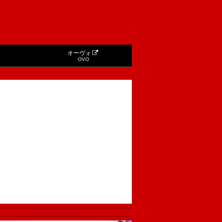
オーヴォ
OVO