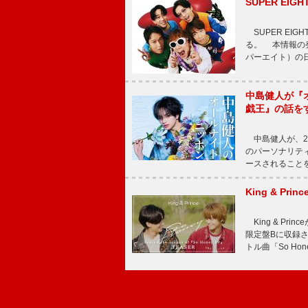
SUPER E
SUPER EI
る。 本情報の発
パーエイト）の日”
中島健人が『
戯王』の話を
中島健人が、2
のパーソナリティを
ースされることを
King & P
King & Pri
限定盤Bに収録
トル曲「So Ho