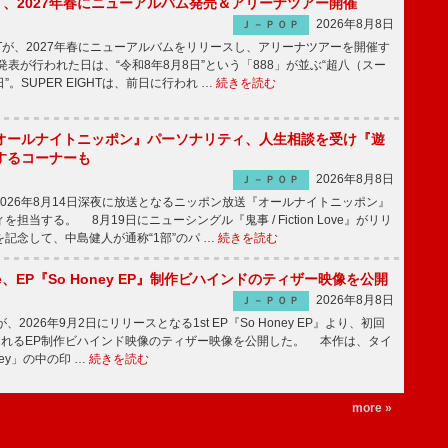
IGHT、2027年春にニューアルバム発売＆アリーナツアー開催
2026年8月8日
Ｊ－ＰＯＰ
GHTが、2027年春にニューアルバムをリリースし、アリーナツアーを開催す
表が行われた日は、“令和8年8月8日”という「888」が並ぶ“超八（スー
。SUPER EIGHTは、前日に行われ …
続きを読む
オールナイトニッポン』パーソナリティ、人生相談を受け『遊
するコーナーも
2026年8月8日
Ｊ－ＰＯＰ
026年8月14日深夜に放送となるニッポン放送『オールナイトニッポン』
担当する。 8月19日にニューシングル『鬼事 / Fiction Love』がリリ
記念して、中島健人が通称“1部”のパ …
続きを読む
rince、EP『So Honey EP』制作ビハインドのティザー映像を公開
2026年8月8日
Ｊ－ＰＯＰ
nceが、2026年9月2日にリリースとなる1st EP『So Honey EP』より、初回
されるEP制作ビハインド映像のティザー映像を公開した。 本作は、タイ
ney」の中の印 …
続きを読む
more »