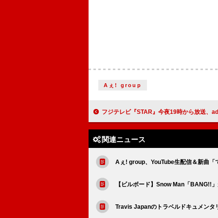
Aぇ! group
フジテレビ『STAR』今夜19時から放送、adieu（上白石萌歌）／IMP.／GACKT YELLOW FRIED CHICKE
関連ニュース
Aぇ! group、YouTube生配信＆
【ビルボード】Snow Man「BANG
Travis Japanのトラベルドキュ