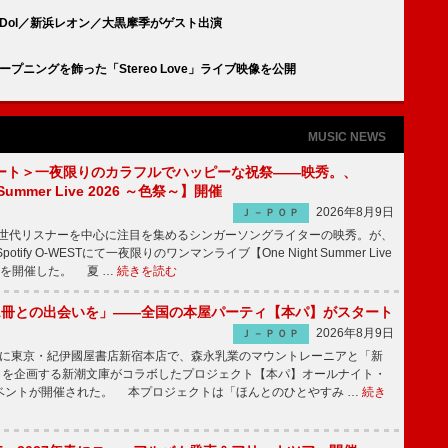
ZiDol／新浜レオン／大黒摩季がゲスト出演
のオープニングを飾った「Stereo Love」ライブ映像を公開
MUSIC NEWS
ート＞一夜限りのカラフルでハッピーな祝祭――映秀。、
 Summer Live 2026 ～色祭～】開催
2026年8月9日
Ｊ－ＰＯＰ
同世代リスナーを中心に注目を集めるシンガーソングライターの映秀。が、
otify O-WESTにて一夜限りのワンマンライブ【One Night Summer Live
～】を開催した。 夏 …
続きを読む
1冊との出会いを」――全国の本屋パーティ【本パ】がスタート
2026年8月9日
Ｊ－ＰＯＰ
8日に東京・紀伊國屋書店新宿本店で、森永乳業のマウントレーニアと「新
冊」を企画する新潮文庫がコラボしたプロジェクト【本パ】オールナイト・
ベントが開催された。 本プロジェクトは「ほんとのひとやすみ …
続き