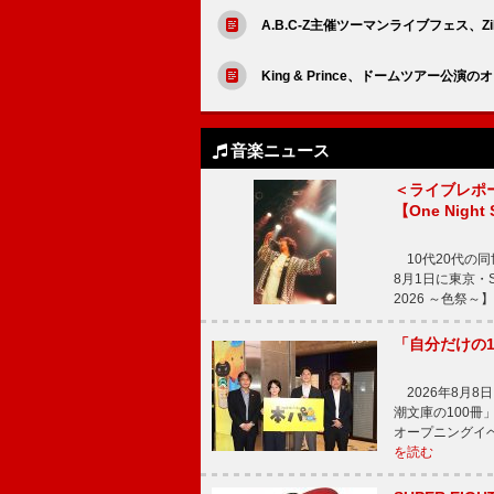
A.B.C-Z主催ツーマンライブフェス、
King & Prince、ドームツアー公演
音楽ニュース
＜ライブレポ
【One Night
10代20代の
8月1日に東京・Sp
2026 ～色祭
「自分だけの
2026年8月
潮文庫の100
オープニングイ
を読む