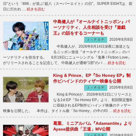
日”という「888」が並ぶ“超八（スーパーエイト）の日”。SUPER EIGHTは、前
日に行われ …
続きを読む
中島健人が『オールナイトニッポン』パ
ーソナリティ、人生相談を受け『遊戯
王』の話をするコーナーも
2026年8月8日
Ｊ－ＰＯＰ
中島健人が、2026年8月14日深夜に放送とな
るニッポン放送『オールナイトニッポン』のパ
ーソナリティを担当する。 8月19日にニューシングル『鬼事 / Fiction Love』
がリリースされることを記念して、中島健人が通称“1部”のパ …
続きを読む
King & Prince、EP『So Honey EP』制
作ビハインドのティザー映像を公開
2026年8月8日
Ｊ－ＰＯＰ
King & Princeが、2026年9月2日にリリースと
なる1st EP『So Honey EP』より、初回限定盤B
に収録されるEP制作ビハインド映像のティザー
映像を公開した。 本作は、タイトル曲「So Honey」の中の印 …
続きを読む
葛葉、ミニアルバム『Adamantite』より
Ayase提供曲「王道」MV公開
2026年8月8日
Ｊ－ＰＯＰ