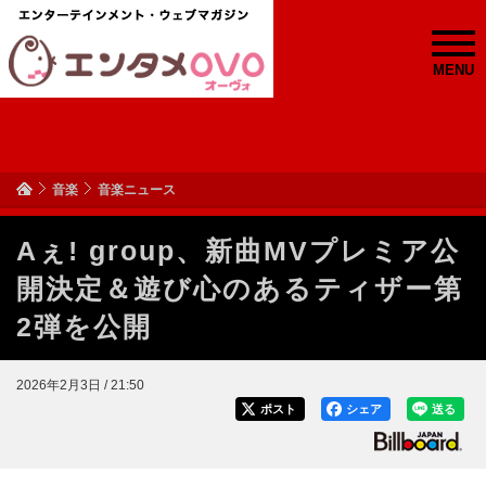
MENU
音楽
音楽ニュース
Aぇ! group、新曲MVプレミア公
開決定＆遊び心のあるティザー第
2弾を公開
2026年2月3日 / 21:50
ポスト
シェア
送る