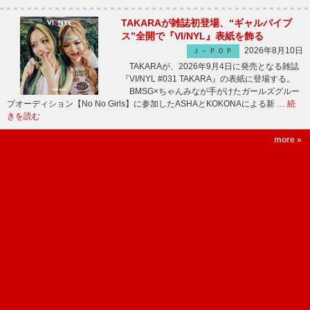
TAKARAが雑誌初登場、“ギャルバイブ
ス”全開で『VI/NYL』表紙を飾る
2026年8月10日
Ｊ－ＰＯＰ
TAKARAが、2026年9月4日に発売となる雑誌
『VI/NYL #031 TAKARA』の表紙に登場する。
BMSG×ちゃんみなが手がけたガールズグルー
プオーディション【No No Girls】に参加したASHAとKOKONAによる新 …
続
きを読む
more »