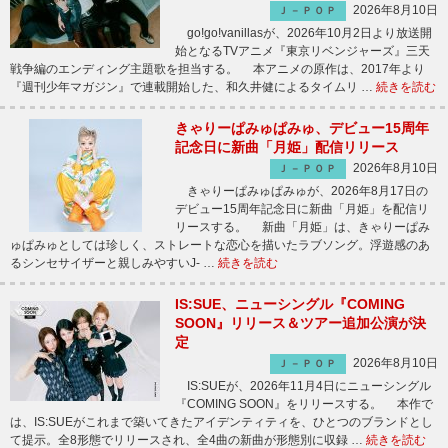
2026年8月10日
Ｊ－ＰＯＰ
go!go!vanillasが、2026年10月2日より放送開
始となるTVアニメ『東京リベンジャーズ』三天
戦争編のエンディング主題歌を担当する。 本アニメの原作は、2017年より
『週刊少年マガジン』で連載開始した、和久井健によるタイムリ …
続きを読む
きゃりーぱみゅぱみゅ、デビュー15周年
記念日に新曲「月姫」配信リリース
2026年8月10日
Ｊ－ＰＯＰ
きゃりーぱみゅぱみゅが、2026年8月17日の
デビュー15周年記念日に新曲「月姫」を配信リ
リースする。 新曲「月姫」は、きゃりーぱみ
ゅぱみゅとしては珍しく、ストレートな恋心を描いたラブソング。浮遊感のあ
るシンセサイザーと親しみやすいJ- …
続きを読む
IS:SUE、ニューシングル『COMING
SOON』リリース＆ツアー追加公演が決
定
2026年8月10日
Ｊ－ＰＯＰ
IS:SUEが、2026年11月4日にニューシングル
『COMING SOON』をリリースする。 本作で
は、IS:SUEがこれまで築いてきたアイデンティティを、ひとつのブランドとし
て提示。全8形態でリリースされ、全4曲の新曲が形態別に収録 …
続きを読む