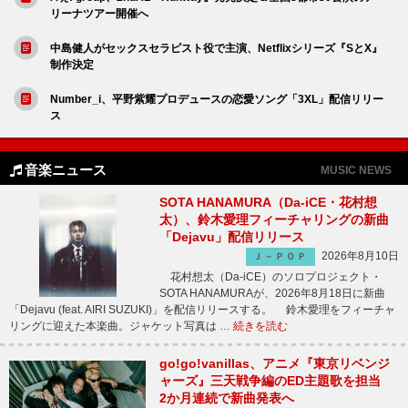
リーナツアー開催へ
中島健人がセックスセラピスト役で主演、Netflixシリーズ『SとX』
制作決定
Number_i、平野紫耀プロデュースの恋愛ソング「3XL」配信リリー
ス
音楽ニュース
MUSIC NEWS
SOTA HANAMURA（Da-iCE・花村想
太）、鈴木愛理フィーチャリングの新曲
「Dejavu」配信リリース
2026年8月10日
Ｊ－ＰＯＰ
花村想太（Da-iCE）のソロプロジェクト・
SOTA HANAMURAが、2026年8月18日に新曲
「Dejavu (feat. AIRI SUZUKI)」を配信リリースする。 鈴木愛理をフィーチャ
リングに迎えた本楽曲。ジャケット写真は …
続きを読む
go!go!vanillas、アニメ『東京リベンジ
ャーズ』三天戦争編のED主題歌を担当
2か月連続で新曲発表へ