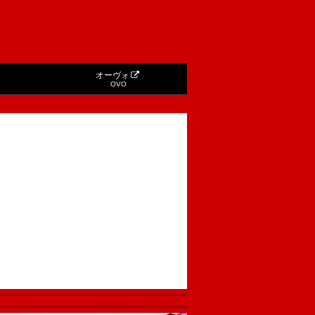
オーヴォ
OVO