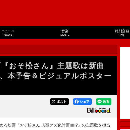
ニュース
音楽
特別企画
NEWS
MUSIC
PR
演映画『おそ松さん』主題歌は新曲
、本予告＆ビジュアルポスター
ポスト
シェア
送る
める映画『おそ松さん 人類クズ化計画!!!!!?』の主題歌を担当