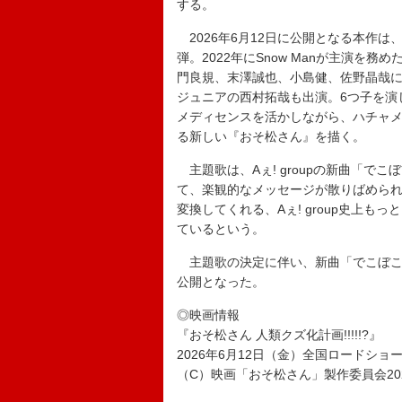
する。
2026年6月12日に公開となる本作
弾。2022年にSnow Manが主演を務
門良規、末澤誠也、小島健、佐野晶哉
ジュニアの西村拓哉も出演。6つ子を演
メディセンスを活かしながら、ハチャ
る新しい『おそ松さん』を描く。
主題歌は、Aぇ! groupの新曲「でこ
て、楽観的なメッセージが散りばめら
変換してくれる、Aぇ! group史上
ているという。
主題歌の決定に伴い、新曲「でこぼこ
公開となった。
◎映画情報
『おそ松さん 人類クズ化計画!!!!!?』
2026年6月12日（金）全国ロードショ
（C）映画「おそ松さん」製作委員会20