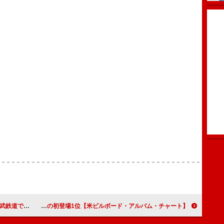
 Step」MV公開
【米ビルボード・アルバム・チャート】ハリー・スタイルズ最新アルバムが首位、4作連続の初登場1位