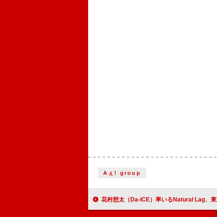
Aぇ! group
花村想太（Da-iCE）率いるNatural Lag、東武鉄道での小旅行を収めた「Step By