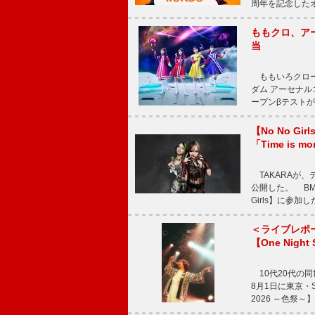
周年を記念したオー
ももクロ、ア
当
ももいろクロー
ダム アーセナル
ープンβテストが
【No No G
「Time is 
TAKARAが、デ
公開した。 BM
Girls】に参加
＜ライブレポ
【One Night
10代20代の
8月1日に東京・Sp
2026 ～色祭