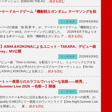
ディション【EBiDAN THE AU …
続きを読む
ーケードカードゲーム『機動戦士ガンダム』テーマソングを担
2026年8月9日
Ｊ－ＰＯＰ
バーZの新曲「無 我 夢 中」が、アーケードカードゲーム『機動戦士ガン
コマンダー ver.β』のテーマソングに決定した。 2026年8月下旬よりオ
始まる本ゲームは、前作『機動戦士ガンダム ア …
続きを読む
irls】ASHA＆KOKONAによるユニット・TAKARA、デビュー曲
money」MV公開
2026年8月9日
Ｊ－ＰＯＰ
ビュー曲「Time is money」を配信リリースし、ミュージックビデオを
SG×ちゃんみなが手がけたガールズグループオーディション【No No
したASHAとKOKONAによる新ユニ …
続きを読む
ート＞一夜限りのカラフルでハッピーな祝祭――映秀。、
 Summer Live 2026 ～色祭～】開催
2026年8月9日
Ｊ－ＰＯＰ
同世代リスナーを中心に注目を集めるシンガーソングライターの映秀。が、
otify O-WESTにて一夜限りのワンマンライブ【One Night Summer Live
～】を開催した。 夏 …
続きを読む