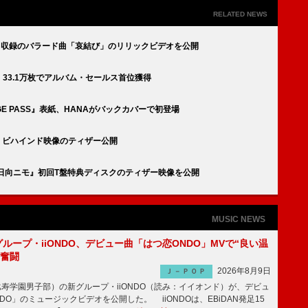
RELATED NEWS
nway』収録のバラード曲「哀結び」のリリックビデオを公開
ay』33.1万枚でアルバム・セールス首位獲得
TAGE PASS』表紙、HANAがバックカバーで初登場
025】ビハインド映像のティザー公開
『陰ニモ日向ニモ』初回T盤特典ディスクのティザー映像を公開
MUSIC NEWS
新グループ・iiONDO、デビュー曲「はつ恋ONDO」MVで“良い温
に奮闘
2026年8月9日
Ｊ－ＰＯＰ
比寿学園男子部）の新グループ・iiONDO（読み：イイオンド）が、デビュ
DO」のミュージックビデオを公開した。 iiONDOは、EBiDAN発足15