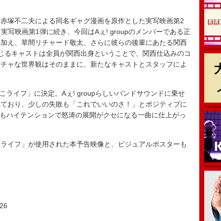
は、赤塚不二夫による同名ギャグ漫画を原作とした実写映画第2
めた実写映画第1弾に続き、今回はAぇ! groupのメンバーである正
に加え、草間リチャード敬太、さらに彼らの後輩にあたる関西
じるキャストは全員が関西出身ということで、関西仕込みのコ
メチャな世界観はそのままに、新たなキャストとスタッフによ
ぼこライフ」に決定。Aぇ! groupらしいバンドサウンドに乗せ
れており、少しの失敗も「これでいいのさ！」とポジティブに
もっともハイテンションで怒涛の展開がクセになる一曲に仕上がっ
ライフ」が使用された本予告映像と、ビジュアルポスターも
ー
26