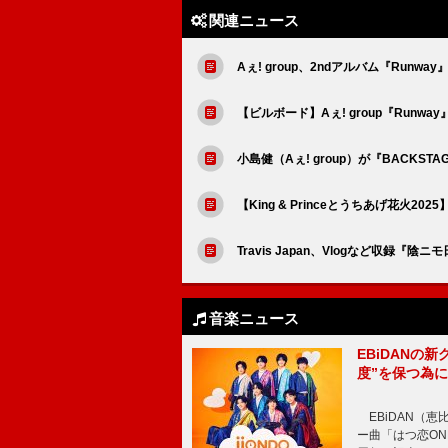
関連ニュース
Aぇ! group、2ndアルバム『Ru
【ビルボード】Aぇ! group『Runw
小島健（Aぇ! group）が『BACKS
【King & Princeとうちあげ花火2
Travis Japan、Vlogなど収録
音楽ニュース
EBiDANの
度”を保つ為
EBiDAN（恵
ー曲「はつ恋ON