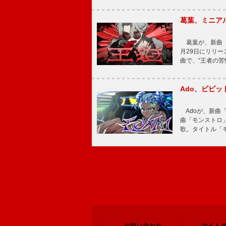
葛葉、ミニアル
葛葉が、新曲「
月29日にリリース
曲で、“王者の苦
Ado、ビビ
Adoが、新曲
曲「モンストロ」
歌。タイトル「モ