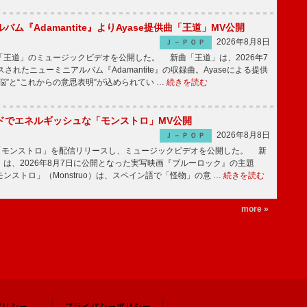
バム『Adamantite』よりAyase提供曲「王道」MV公開
2026年8月8日
Ｊ－ＰＯＰ
王道」のミュージックビデオを公開した。 新曲「王道」は、2026年7
されたニューミニアルバム『Adamantite』の収録曲。Ayaseによる提供
悩”と“これからの意思表明”が込められてい …
続きを読む
ッドでエネルギッシュな「モンストロ」MV公開
2026年8月8日
Ｊ－ＰＯＰ
「モンストロ」を配信リリースし、ミュージックビデオを公開した。 新
は、2026年8月7日に公開となった実写映画『ブルーロック』の主題
ンストロ」（Monstruo）は、スペイン語で「怪物」の意 …
続きを読む
more »