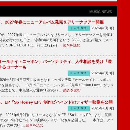
MUSIC NEWS
IGHT、2027年春にニューアルバム発売＆アリーナツアー開催
2026年8月8日
Ｊ－ＰＯＰ
GHTが、2027年春にニューアルバムをリリースし、アリーナツアーを開催す
表が行われた日は、“令和8年8月8日”という「888」が並ぶ“超八（スー
。SUPER EIGHTは、前日に行われ …
続きを読む
オールナイトニッポン』パーソナリティ、人生相談を受け『遊
するコーナーも
2026年8月8日
Ｊ－ＰＯＰ
026年8月14日深夜に放送となるニッポン放送『オールナイトニッポン』
担当する。 8月19日にニューシングル『鬼事 / Fiction Love』がリリ
記念して、中島健人が通称“1部”のパ …
続きを読む
rince、EP『So Honey EP』制作ビハインドのティザー映像を公開
2026年8月8日
Ｊ－ＰＯＰ
nceが、2026年9月2日にリリースとなる1st EP『So Honey EP』より、初回
されるEP制作ビハインド映像のティザー映像を公開した。 本作は、タイ
ney」の中の印 …
続きを読む