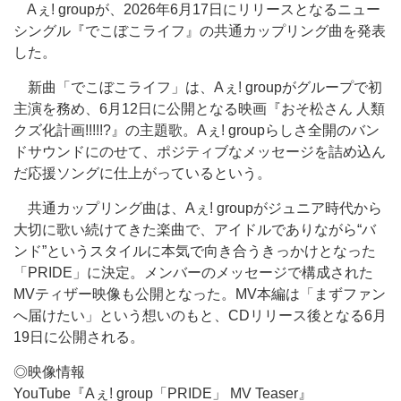
Aぇ! groupが、2026年6月17日にリリースとなるニュー
シングル『でこぼこライフ』の共通カップリング曲を発表
した。
新曲「でこぼこライフ」は、Aぇ! groupがグループで初
主演を務め、6月12日に公開となる映画『おそ松さん 人類
クズ化計画!!!!!?』の主題歌。Aぇ! groupらしさ全開のバン
ドサウンドにのせて、ポジティブなメッセージを詰め込ん
だ応援ソングに仕上がっているという。
共通カップリング曲は、Aぇ! groupがジュニア時代から
大切に歌い続けてきた楽曲で、アイドルでありながら“バ
ンド”というスタイルに本気で向き合うきっかけとなった
「PRIDE」に決定。メンバーのメッセージで構成された
MVティザー映像も公開となった。MV本編は「まずファン
へ届けたい」という想いのもと、CDリリース後となる6月
19日に公開される。
◎映像情報
YouTube『Aぇ! group「PRIDE」 MV Teaser』