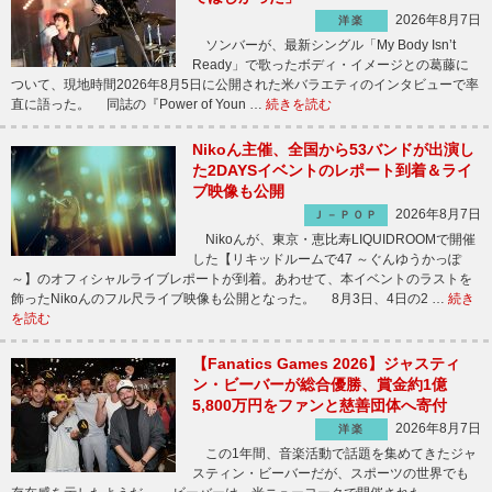
2026年8月7日
洋楽
ソンバーが、最新シングル「My Body Isn’t
Ready」で歌ったボディ・イメージとの葛藤に
ついて、現地時間2026年8月5日に公開された米バラエティのインタビューで率
直に語った。 同誌の『Power of Youn …
続きを読む
Nikoん主催、全国から53バンドが出演し
た2DAYSイベントのレポート到着＆ライ
ブ映像も公開
2026年8月7日
Ｊ－ＰＯＰ
Nikoんが、東京・恵比寿LIQUIDROOMで開催
した【リキッドルームで47 ～ぐんゆうかっぽ
～】のオフィシャルライブレポートが到着。あわせて、本イベントのラストを
飾ったNikoんのフル尺ライブ映像も公開となった。 8月3日、4日の2 …
続き
を読む
【Fanatics Games 2026】ジャスティ
ン・ビーバーが総合優勝、賞金約1億
5,800万円をファンと慈善団体へ寄付
2026年8月7日
洋楽
この1年間、音楽活動で話題を集めてきたジャ
スティン・ビーバーだが、スポーツの世界でも