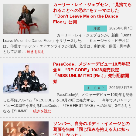
カーリー・レイ・ジェプセン、“見捨てら
れることへの恐れ”をテーマにした
「Don't Leave Me on the Dance
Floor」公開
2026年8月7日
洋楽
カーリー・レイ・ジェプセンが、新曲「Don’t
Leave Me on the Dance Floor」をリリースした。 ミュージック・ビデオに
は、俳優オールデン・エアエンライクが出演。監督は、劇作家・俳優・脚本家
として活躍 …
続きを読む
PassCode、メジャーデビュー10周年記
念AL『RE:CODE』10/28発売決定
「MISS UNLIMITED [Re:]」先行配信開
始
2026年8月7日
Ｊ－ＰＯＰ
PassCodeが、メジャーデビュー10周年を記念
した再録アルバム『RE:CODE』を10月28日に発売する。 今年でメジャーデ
ビュー10周年を迎えるPassCode。『THE FIRST TAKE』への出演、3年ぶりと
なる【SUMME …
続きを読む
ソンバー、自身のボディ・イメージとの
葛藤を告白「同じ悩みを抱える人に知っ
てほしかった」