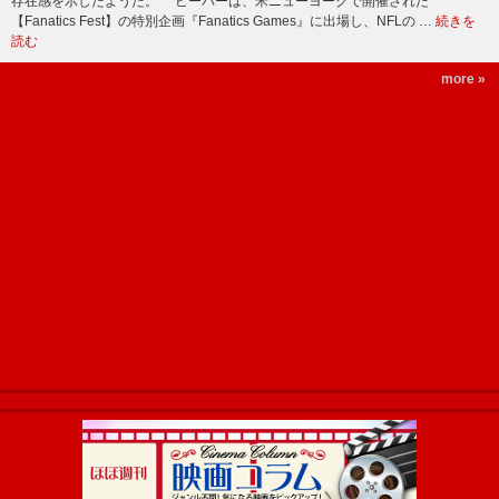
存在感を示したようだ。 ビーバーは、米ニューヨークで開催された
【Fanatics Fest】の特別企画『Fanatics Games』に出場し、NFLの …
続きを
読む
more »