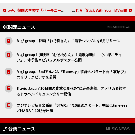
a子、韓国の学校で「ハーモニー」MV撮影
TOMORROW X TOGETHER、5人で一人の男性を演じる「Stick With You」MV公開
関連ニュース
RELATED NEWS
Aぇ! group、映画『おそ松さん』主題歌シングルを6月リリース
Aぇ! group主演映画『おそ松さん』主題歌は新曲「でこぼこライ
フ」、本予告＆ビジュアルポスター公開
Aぇ! group、2ndアルバム『Runway』収録のバラード曲「哀結び」
のリリックビデオを公開
Travis Japan“10日間の貴重な夏休み”に完全密着、アメリカを旅す
るトラベルドキュメンタリー配信
フジテレビ新音楽番組『STAR』4/16放送スタート、初回はtimelesz
／HANAら12組が出演
音楽ニュース
MUSIC NEWS