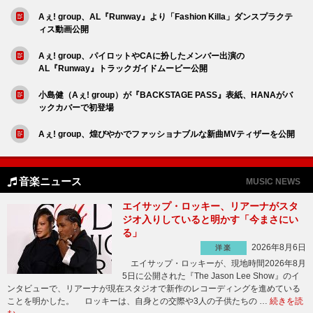
Aぇ! group、AL『Runway』より「Fashion Killa」ダンスプラクテ
ィス動画公開
Aぇ! group、パイロットやCAに扮したメンバー出演の
AL『Runway』トラックガイドムービー公開
小島健（Aぇ! group）が『BACKSTAGE PASS』表紙、HANAがバ
ックカバーで初登場
Aぇ! group、煌びやかでファッショナブルな新曲MVティザーを公開
音楽ニュース
MUSIC NEWS
エイサップ・ロッキー、リアーナがスタ
ジオ入りしていると明かす「今まさにい
る」
2026年8月6日
洋楽
エイサップ・ロッキーが、現地時間2026年8月
5日に公開された『The Jason Lee Show』のイ
ンタビューで、リアーナが現在スタジオで新作のレコーディングを進めている
ことを明かした。 ロッキーは、自身との交際や3人の子供たちの …
続きを読