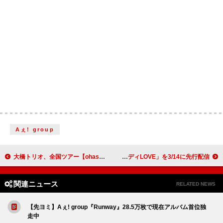
Aぇ! group
大橋トリオ、全国ツアー【ohashiTrio HALL TOUR 2026】開催決定
私立恵比寿中学、新ビジュアル公開 新曲「えび▽バディLOVE」を3/14に先行配信
関連ニュース
RELATED NEWS
【先ヨミ】Aぇ! group『Runway』28.5万枚で現在アルバム首位独
走中