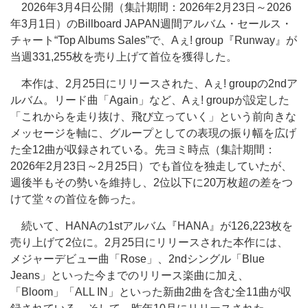
2026年3月4日公開（集計期間：2026年2月23日～2026
年3月1日）のBillboard JAPAN週間アルバム・セールス・
チャート“Top Albums Sales”で、Aぇ! group『Runway』が
当週331,255枚を売り上げて首位を獲得した。
本作は、2月25日にリリースされた、Aぇ! groupの2ndア
ルバム。リード曲「Again」など、Aぇ! groupが設定した
「これからを走り抜け、飛び立っていく」という前向きな
メッセージを軸に、グループとしての表現の振り幅を広げ
た全12曲が収録されている。先ヨミ時点（集計期間：
2026年2月23日～2月25日）でも首位を独走していたが、
週後半もその勢いを維持し、2位以下に20万枚超の差をつ
けて堂々の首位を飾った。
続いて、HANAの1stアルバム『HANA』が126,223枚を
売り上げて2位に。2月25日にリリースされた本作には、
メジャーデビュー曲「Rose」、2ndシングル「Blue
Jeans」といった今までのリリース楽曲に加え、
「Bloom」「ALL IN」といった新曲2曲を含む全11曲が収