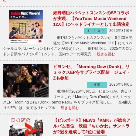
む
細野晴臣×パペットスンスンのSPコラボ
が実現、【YouTube Music Weekend
12.0】にヘッドライナーとして出演決定
2026年8月6日
Ｊ－ＰＯＰ
細野晴臣とパペットのスンスンが、8月23日開
催の【YouTube Music Weekend 12.0】にてスペ
シャルコラボレーションを行うことが決定した。 細野晴臣は、2025年のロン
ドン公演やパリでのDJイベント、国内ツアーの即完売 …
続きを読む
ビヨンセ、「Morning Dew (Donk)」リ
ミックスEPをサプライズ配信 ジェイ・
Zも参加
2026年8月6日
洋楽
現地時間2026年8月5日、ビヨンセが、先日リ
リースした「Morning Dew (Donk)」のリミック
スEP『Morning Dew (Donk) Remix Pack』をサプライズ配信した。 全4曲入
りのEPには、夫でありヒップホ …
続きを読む
【ビルボード】NEWS『KMK』が総合ア
ルバム首位 映画『ちいかわ』サントラ
が2冠を達成して2位に登場