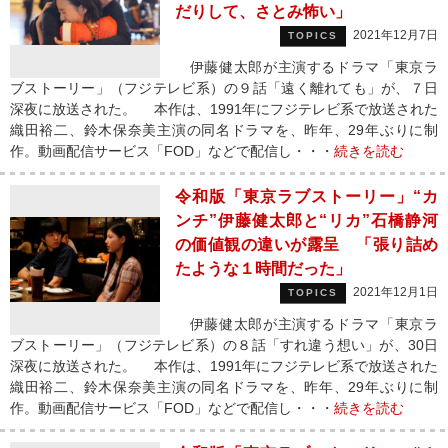
だりして、さとみ怖い」
2021年12月7日
TOPICS
伊藤健太郎が主演するドラマ「東京ラ
ブストーリー」（フジテレビ系）の９話「遠く離れても」が、７日
深夜に放送された。 本作は、1991年にフジテレビ系で放送された
織田裕二、鈴木保奈美主演の同名ドラマを、昨年、29年ぶりに制
作。動画配信サービス「FOD」などで配信し・・・
続きを読む
令和版「東京ラブストーリー」“カ
ンチ”伊藤健太郎と“リカ”石橋静河
の価値観の違いが露呈 「張り詰め
たような１時間だった」
2021年12月1日
TOPICS
伊藤健太郎が主演するドラマ「東京ラ
ブストーリー」（フジテレビ系）の８話「すれ違う想い」が、30日
深夜に放送された。 本作は、1991年にフジテレビ系で放送された
織田裕二、鈴木保奈美主演の同名ドラマを、昨年、29年ぶりに制
作。動画配信サービス「FOD」などで配信し・・・
続きを読む