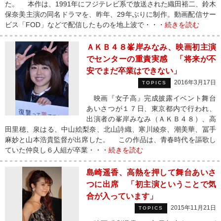
た。 本作は、1991年にフジテレビ系で放送された織田裕二、鈴木
保奈美主演の同名ドラマを、昨年、29年ぶりに制作。動画配信サー
ビス「FOD」などで配信したものを地上波で・・・
続きを読む
ＡＫＢ４８峯岸みなみ、映画初主演
でセンターの重責実感 「将来が不
安でまだ卒業はできない」
2016年3月17日
TOPICS
映画『女子高』完成披露イベント舞台
あいさつが１７日、東京都内で行われ、
出演者の峯岸みなみ（ＡＫＢ４８）、高
田里穂、泉はる、中山絵梨奈、北山詩織、寒川綾奈、潮美華、冨手
麻妙と山本浩貴監督が出席した。 この作品は、青春時代を謳歌し
ていた仲良し６人組が卒業・・・
続きを読む
島崎遥香、高熱を押して舞台あいさ
つに出席 「初主演ということで気
合が入っています」
2015年11月21日
TOPICS