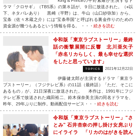
King＆Princeの平野紫耀が主演するド
ラマ「クロサギ」（TBS系）の第８話が、９日に放送された。（※以
下、ネタバレあり） 黒崎（平野）は、牛山（山口紗弥加）から、
宝条（佐々木蔵之介）には“宝条帝国”と呼ばれる裏金作りのための
資金源が幾つもあるという情報を得る。 ・・・
続きを読む
令和版「東京ラブストーリー」最終
話の衝撃展開に反響 北川亜矢子
「赤名リカらしく、最も幸せな選択
をしたと思っています」
2021年12月22日
TOPICS
伊藤健太郎が主演するドラマ「東京ラ
ブストーリー」（フジテレビ系）の11話（最終話）「ただ、そこに
あるもの」が、21日深夜に放送された。 本作は、1991年にフジ
テレビ系で放送された織田裕二、鈴木保奈美主演の同名ドラマを、
昨年、29年ぶりに制作。動画配信サービス・・・
続きを読む
令和版「東京ラブストーリー」“さ
とみ” 石井杏奈の押し掛け女房ぶり
にイライラ 「リカのはがきを読ん