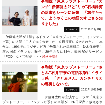
令和版「東京ラブストーリー」“カ
ンチ” 伊藤健太郎と“リカ”石橋静河
の落書きシーンに反響 「30年たっ
て、ようやくこの物語のすごさを知
りました」
2021年11月10日
TOPICS
伊藤健太郎が主演するドラマ「東京ラブストーリー」（フジテレ
ビ系）の５話「二人で描く未来」が、９日深夜に放送された。 本
作は、1991年にフジテレビ系で放送された織田裕二、鈴木保奈美主
演の同名ドラマを、昨年、29年ぶりに制作。動画配信サービス
「FOD」などで配信・・・
続きを読む
令和版「東京ラブストーリー」“さ
とみ”石井杏奈の電話攻撃にイライ
ラ感 「さとみさん、カンチとリカ
の邪魔しないで」
2021年10月26日
TOPICS
伊藤健太郎が主演するドラマ「東京ラ
ブストーリー」（フジテレビ系）の３話が、26日深夜に放送され