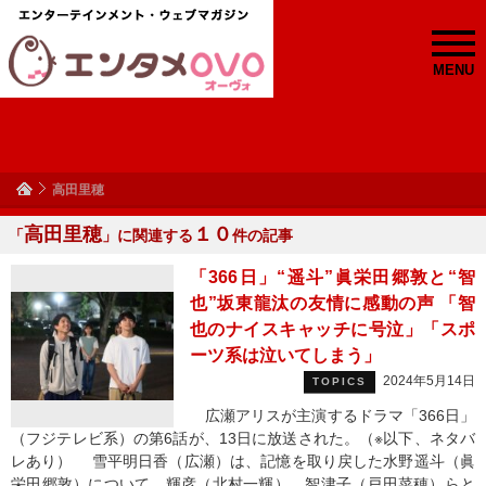
MENU
高田里穂
高田里穂
１０
「
」に関連する
件の記事
「366日」“遥斗”眞栄田郷敦と“智
也”坂東龍汰の友情に感動の声 「智
也のナイスキャッチに号泣」「スポ
ーツ系は泣いてしまう」
2024年5月14日
TOPICS
広瀬アリスが主演するドラマ「366日」
（フジテレビ系）の第6話が、13日に放送された。（※以下、ネタバ
レあり） 雪平明日香（広瀬）は、記憶を取り戻した水野遥斗（眞
栄田郷敦）について、輝彦（北村一輝）、智津子（戸田菜穂）らと