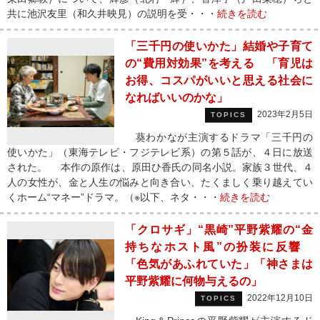
共に池沢友里（和久井映見）の説明を受・・・
続きを読む
「三千円の使いかた」結婚や子育て
の“費用対効果”を考える 「育児は
お得、コスパがいいと思える社会に
なればいいのかな」
2023年2月5日
TOPICS
葵わかなが主演するドラマ「三千円の
使いかた」（東海テレビ・フジテレビ系）の第５話が、４日に放送
された。 本作の原作は、原田ひ香氏の同名小説。家族３世代、４
人の女性が、金と人生の悩みと向き合い、たくましく乗り越えてい
くホーム“マネー”ドラマ。（※以下、ネタ・・・
続きを読む
「クロサギ」“黒崎”平野紫耀の“金
持ちなホスト風”の扮装に反響
「色気があふれていた」「神さまは
平野紫耀に何物与えるの」
2022年12月10日
TOPICS