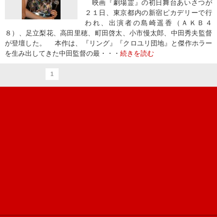
映画『劇場霊』の初日舞台あいさつが
２１日、東京都内の新宿ピカデリーで行
われ、出演者の島崎遥香（ＡＫＢ４
８）、足立梨花、高田里穂、町田啓太、小市慢太郎、中田秀夫監督
が登壇した。 本作は、『リング』『クロユリ団地』と傑作ホラー
を生み出してきた中田監督の最・・・
続きを読む
1