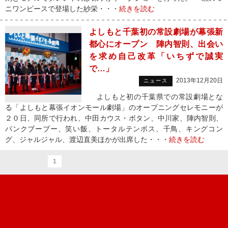
ニワンピースで登場した紗栄・・・
続きを読む
よしもと千葉初の常設劇場が幕張新
都心にオープン 陣内智則、出会い
を求め自己改革「いちずで誠実
で…」
2013年12月20日
ニュース
よしもと初の千葉県での常設劇場とな
る「よしもと幕張イオンモール劇場」のオープニングセレモニーが
２０日、同所で行われ、中田カウス・ボタン、中川家、陣内智則、
パンクブーブー、笑い飯、トータルテンボス、千鳥、キングコン
グ、ジャルジャル、渡辺直美ほかが出席した・・・
続きを読む
1