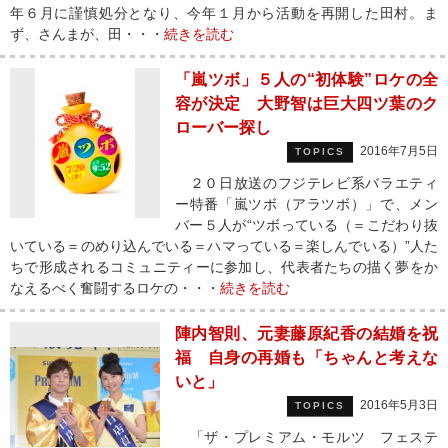
年６月に謹慎処分となり、今年１月から活動を再開した田村。ま
ず、さんまが、田・・・
続きを読む
「嵐ツボ」５人の“初体験”ロケの全
容が決定 大野智は巨大四ツ葉のク
ローバー探し
2016年7月5日
TOPICS
２０日放送のフジテレビ系バラエティ
ー特番「嵐ツボ（アラツボ）」で、メン
バー５人が“ツボっている（＝こだわり抜
いている＝のめり込んでいる＝ハマっている＝楽しんでいる）”人た
ちで形成されるコミュニティーに参加し、代表者たちの描く夢をか
なえるべく奮闘するロケの・・・
続きを読む
陣内智則、元妻藤原紀香の結婚を祝
福 自身の再婚も「ちゃんと考えな
いと」
2016年5月3日
TOPICS
「ザ・プレミアム・モルツ フェステ