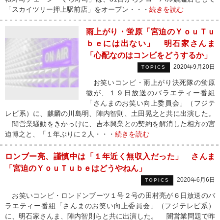
「スカイツリー押上駅前店」をオープン・・・
続きを読む
雨上がり・蛍原「宮迫のＹｏｕＴｕ
ｂｅには出ない」 明石家さんま
「心配なのはコンビをどうするか」
2020年9月20日
TOPICS
お笑いコンビ・雨上がり決死隊の蛍原
徹が、１９日放送のバラエティー番組
「さんまのお笑い向上委員会」（フジテ
レビ系）に、麒麟の川島明、陣内智則、土田晃之と共に出演した。
闇営業騒動をきかっけに、吉本興業との契約を解消した相方の宮
迫博之と、「１年ぶりに２人・・・
続きを読む
ロンブー亮、謹慎中は「１年近く無収入だった」 さんま
「宮迫のＹｏｕＴｕｂｅはどうやねん」
2020年6月6日
TOPICS
お笑いコンビ・ロンドンブーツ１号２号の田村亮が６日放送のバ
ラエティー番組「さんまのお笑い向上委員会」（フジテレビ系）
に、明石家さんま、陣内智則らと共に出演した。 闇営業問題で昨