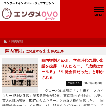
MENU
陣内智則
陣内智則
１１
「
」に関連する
件の記事
陣内智則とEXIT、学生時代の思い出
話を披露 りんたろー。「成績はオ
ール５」「生徒会長だった」と明か
される
2022年3月30日
TOPICS
グローバル旗艦店「くら寿司 スカイ
ツリー押上駅前店」記者発表会が30日、東京都内で行われ、お笑い
芸人の陣内智則、EXITのりんたろー。と兼近大樹が出席した。 回
転寿司チェーン「くら寿司」は、31日からグローバル旗艦店として