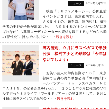
2014年8月27日
ニュース
映画『ＬＵＣＹ／ルーシー』公開直前
イベントが２７日、東京都内で行われ、
ＡＫＢ４８の川栄李奈、陣内智則、脳科
学者の中野信子氏が出席した。 ＡＫＢ４８の“センターバカ”に選
ばれながらも薬膳コーディネーターの資格を取得するなど自らの脳
の“活性化”に挑んでいる川栄・・・
続きを読む
陣内智則、９月にラスベガスで単独
公演 松村アナとの結婚は「今年は
ないでしょう」
2014年5月16日
ニュース
お笑い芸人の陣内智則が１６日、東京
都内で自身の海外単独公演「陣内智則ワ
ールドツアー ｉｎ ラスベガス ＮＥ
ＴＡＪＩＮ」の記者会見を行った。 ２０１１年６月に韓国のソウ
ルで行ったネタライブ「ワールドツアー」の第２弾として、９月１
４日に米ラスベガスで単独公・・・
続きを読む