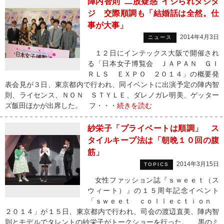
陣内智則“二股疑惑”イジられタジタ
ジ 交際順調も「結婚話は全然。仕
事が大事」
2014年4月3日
ニュース
１２日にインテックス大阪で開催され
る「日本女子博覧会 ＪＡＰＡＮ ＧＩ
ＲＬＳ ＥＸＰＯ ２０１４」の概要発
表会見が３日、東京都内で行われ、同イベントに出演予定の陣内智
則、ライセンス、ＮＯＮ ＳＴＹＬＥ、ダレノガレ明美、ゲッター
ズ飯田ほかが出席した。 フ・・・
続きを読む
紗栄子「プライベートは順調」 ス
タイルキープ法は「朝晩１０回の腹
筋」
2014年3月15日
TOPICS
女性ファッション誌『ｓｗｅｅｔ（ス
ウィート）』の１５周年記念イベント
「ｓｗｅｅｔ ｃｏｌｌｅｃｔｉｏｎ
２０１４」が１５日、東京都内で行われ、司会の渡辺直美、陣内智
則とモデルでタレントの紗栄子がトークショーを行った。 黒のミ