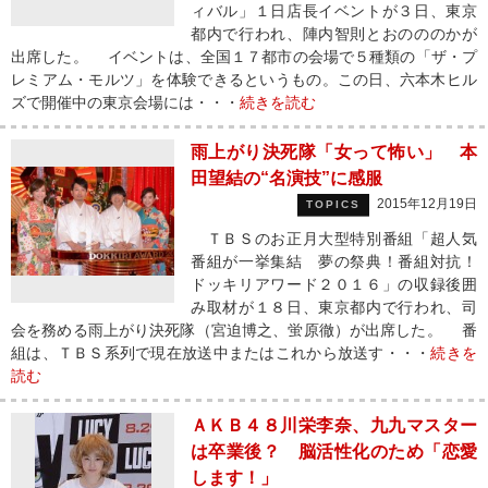
ィバル」１日店長イベントが３日、東京
都内で行われ、陣内智則とおのののかが
出席した。 イベントは、全国１７都市の会場で５種類の「ザ・プ
レミアム・モルツ」を体験できるというもの。この日、六本木ヒル
ズで開催中の東京会場には・・・
続きを読む
雨上がり決死隊「女って怖い」 本
田望結の“名演技”に感服
2015年12月19日
TOPICS
ＴＢＳのお正月大型特別番組「超人気
番組が一挙集結 夢の祭典！番組対抗！
ドッキリアワード２０１６」の収録後囲
み取材が１８日、東京都内で行われ、司
会を務める雨上がり決死隊（宮迫博之、蛍原徹）が出席した。 番
組は、ＴＢＳ系列で現在放送中またはこれから放送す・・・
続きを
読む
ＡＫＢ４８川栄李奈、九九マスター
は卒業後？ 脳活性化のため「恋愛
します！」