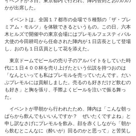
イベントが３日、東京都内で行われ、陣内智則とおののの
かが出席した。
イベントは、全国１７都市の会場で５種類の「ザ・プレ
ミアム・モルツ」を体験できるというもの。この日、六本
木ヒルズで開催中の東京会場にはプレモルフェスティバル
大使の今田耕司から任命された陣内が１日店長として登場
し、おのも１日店員として花を添えた。
東京ドームでビールの売り子のアルバイトをしていた時
代に１日４００杯を売り上げたという伝説を持つおのは
「なんといっても私はプレモルを売っていたんです。だい
ぶプレモルには貢献しました。売るのも好きだけど飲むの
も好き」と胸を張り、手際よくビールを注いで振る舞っ
た。
イベントが早朝から行われたため、陣内は「こんな朝っ
ぱらから飲んでもいいんですか？ ぜいたくですよね」と
申し訳なさげにプレモルを飲み、顔を赤くしながら「朝か
ら飲むとこんなに（酔いが）回るのかと思って」と苦笑し