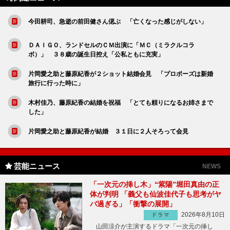
今田耕司、急逝の前田健さん偲ぶ 「亡くなった感じがしない」
ＤＡＩＧＯ、ランドセルのＣＭ出演に「ＭＣ（ミラクルコラ
ボ）」 ３８歳の誕生日控え「公私ともに充実」
片岡愛之助と藤原紀香が２ショット結婚会見 「プロポーズは新婚
旅行に行った時に」
木村佳乃、藤原紀香の結婚を祝福 「とても頼りになるお姉さまで
した」
片岡愛之助と藤原紀香が結婚 ３１日に２人そろって会見
芸能ニュース
NEWS
「一次元の挿し木」“紫陽”堀田真由の正
体が判明 「義父も仙波佳代子も思考がヤ
バ過ぎる」「衝撃の展開」
2026年8月10日
ドラマ
山田涼介が主演するドラマ「一次元の挿し