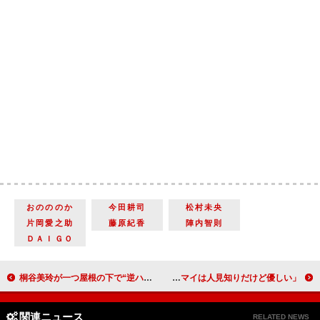
おのののか
今田耕司
松村未央
片岡愛之助
藤原紀香
陣内智則
ＤＡＩＧＯ
桐谷美玲が一つ屋根の下で“逆ハーレム” 山崎賢人、三浦翔平、野村周平と四角関係に
藤ヶ谷太輔、人見知りも気遣いで汚名返上！？ 「キスマイは人見知りだけど優しい」
関連ニュース
RELATED NEWS