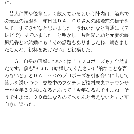
た。
芸人仲間や後輩とよく飲んでいるという陣内は、酒席で
の最近の話題を「昨日はＤＡＩＧＯさんの結婚式の様子を
見て、すてきだなと思いました。きれいだなと普通に（テ
レビで）見ていました」と明かし、片岡愛之助と元妻の藤
原紀香との結婚にも「その話題もありましたね、続きまし
たもんね。祝杯をあげたい」と祝福した。
一方、自身の再婚については「（プロポーズも）全然ま
だです。僕も“ＫＳＫ（結婚してください）”的なことを言
わないと」とＤＡＩＧＯのプロポーズを引き合いに出して
笑いを誘いつつ、交際中のフジテレビ松村未央アナウンサ
ーが今年３０歳になるとあって「今年なるんですよね。そ
うですよね、３０歳になるのでちゃんと考えないと」と前
向きに語った。