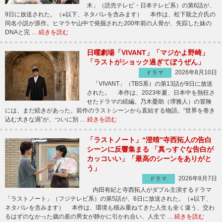
木」（読売テレビ・日本テレビ系）の第6話が、
9日に放送された。（※以下、ネタバレを含みます） 本作は、松下龍之介氏の
同名小説が原作。ヒマラヤ山中で発掘された200年前の人骨が、失踪した妹の
DNAと完 …
続きを読む
日曜劇場「VIVANT」「マジかよ野崎」
「ラストがショック過ぎてぼうぜん」
2026年8月10日
ドラマ
「VIVANT」（TBS系）の第13話が9日に放送
された。 本作は、2023年夏、日本中を熱狂さ
せたドラマの続編。乃木憂助（堺雅人）の冒険
には、まだ続きがあった。前作のラストシーンから直結する物語。“世界を巻き
込む大きな渦”が、ついに別 …
続きを読む
「ラストノート」“澄晴”寺西拓人の告白
シーンに反響集まる 「真っすぐな告白が
カッコいい」「最高のシーンをありがと
う」
2026年8月7日
ドラマ
内田有紀と寺西拓人がダブル主演するドラマ
「ラストノート」（フジテレビ系）の第5話が、6日に放送された。（※以下、
ネタバレを含みます） 本作は、環境も積み重ねてきた人生も全く違う、交わ
るはずのなかった歳の差の男女が静かに引かれ合い、人生で …
続きを読む