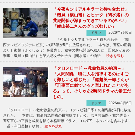
「今夜もシリアルキラーと待ち合わせ」
「磯貝（横山裕）とヒナタ（関水渚）の
共犯関係が深まってきているのがいい」
「縦山裕二さんのグッズ欲しい」
2026年8月6日
ドラマ
「今夜もシリアルキラーと待ち合わせ」（関
西テレビ／フジテレビ系）の第6話が5日に放送された。 本作は、警察の正義
よりも復讐（ふくしゅう）を優先し、秘密の共犯関係を結んだ一匹おおかみの
刑事・磯貝（横山裕）と第六感女子ヒナタ（関水渚）の物語 …
続きを読む
「クロスロード ～救命救急の約束～」
「人間関係、特に人を指導するのはすご
く難しいと感じた」「船越英一郎さんが
『刑事面に似ていると言われたことがあ
る』って、そりゃあ2時間ドラマの帝王だ
もの」
2026年8月6日
ドラマ
「クロスロード ～救命救急の約束～」（テレビ朝日系）の第5話が4日に放送
された。 本作は、救命救急医療の最前線でもがく、若き救命医・救急隊員・
警察官らの正義と成長を描く本格医療ドラマ。（※以下、ネタバレを含みます）
遥（今田美桜）や桐 …
続きを読む