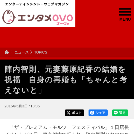
MENU
ニュース
TOPICS
陣内智則、元妻藤原紀香の結婚を
祝福 自身の再婚も「ちゃんと考
えないと」
2016年5月3日 / 13:35
ポスト
シェア
送る
「ザ・プレミアム・モルツ フェスティバル」１日店長