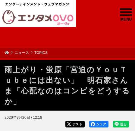
MENU
ニュース
TOPICS
雨上がり・蛍原「宮迫のＹｏｕＴ
ｕｂｅには出ない」 明石家さん
ま「心配なのはコンビをどうする
か」
2020年9月20日 / 12:18
ポスト
シェア
送る