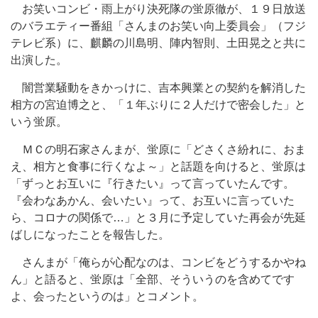
お笑いコンビ・雨上がり決死隊の蛍原徹が、１９日放送
のバラエティー番組「さんまのお笑い向上委員会」（フジ
テレビ系）に、麒麟の川島明、陣内智則、土田晃之と共に
出演した。
闇営業騒動をきかっけに、吉本興業との契約を解消した
相方の宮迫博之と、「１年ぶりに２人だけで密会した」と
いう蛍原。
ＭＣの明石家さんまが、蛍原に「どさくさ紛れに、おま
え、相方と食事に行くなよ～」と話題を向けると、蛍原は
「ずっとお互いに『行きたい』って言っていたんです。
『会わなあかん、会いたい』って、お互いに言っていた
ら、コロナの関係で…」と３月に予定していた再会が先延
ばしになったことを報告した。
さんまが「俺らが心配なのは、コンビをどうするかやね
ん」と語ると、蛍原は「全部、そういうのを含めてです
よ、会ったというのは」とコメント。