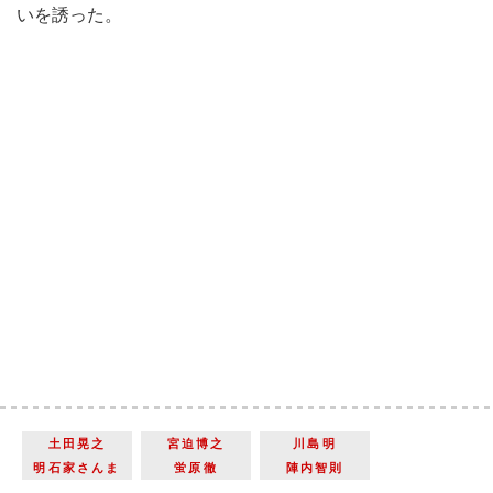
いを誘った。
土田晃之
宮迫博之
川島明
明石家さんま
蛍原徹
陣内智則