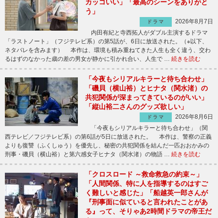
カッコいい」「最高のシーンをありがと
う」
2026年8月7日
ドラマ
内田有紀と寺西拓人がダブル主演するドラマ
「ラストノート」（フジテレビ系）の第5話が、6日に放送された。（※以下、
ネタバレを含みます） 本作は、環境も積み重ねてきた人生も全く違う、交わ
るはずのなかった歳の差の男女が静かに引かれ合い、人生で …
続きを読む
「今夜もシリアルキラーと待ち合わせ」
「磯貝（横山裕）とヒナタ（関水渚）の
共犯関係が深まってきているのがいい」
「縦山裕二さんのグッズ欲しい」
2026年8月6日
ドラマ
「今夜もシリアルキラーと待ち合わせ」（関
西テレビ／フジテレビ系）の第6話が5日に放送された。 本作は、警察の正義
よりも復讐（ふくしゅう）を優先し、秘密の共犯関係を結んだ一匹おおかみの
刑事・磯貝（横山裕）と第六感女子ヒナタ（関水渚）の物語 …
続きを読む
「クロスロード ～救命救急の約束～」
「人間関係、特に人を指導するのはすご
く難しいと感じた」「船越英一郎さんが
『刑事面に似ていると言われたことがあ
る』って、そりゃあ2時間ドラマの帝王だ