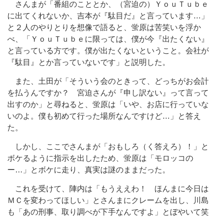
さんまが「番組のこととか、（宮迫の）ＹｏｕＴｕｂｅ
に出てくれないか、吉本が『駄目だ』と言っています…」
と２人のやりとりを想像で語ると、蛍原は苦笑いを浮か
べ、「ＹｏｕＴｕｂｅに限っては、僕が今『出たくない』
と言っている方です。僕が出たくないということ。会社が
『駄目』とか言っていないです」と説明した。
また、土田が「そういう会のときって、どっちがお会計
を払うんですか？ 宮迫さんが『申し訳ない』って言って
出すのか」と尋ねると、蛍原は「いや、お店に行っていな
いのよ。僕も初めて行った場所なんですけど…」と答え
た。
しかし、ここでさんまが「おもしろ（く答えろ）！」と
ボケるように指示を出したため、蛍原は「モロッコの
ー…」とボケに走り、真実は謎のままだった。
これを受けて、陣内は「もうええわ！ ほんまに今日は
ＭＣを変わってほしい」とさんまにクレームを出し、川島
も「あの刑事、取り調べが下手なんですよ」とぼやいて笑