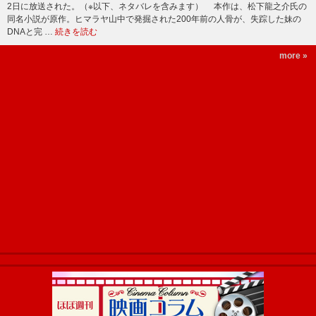
2日に放送された。（※以下、ネタバレを含みます） 本作は、松下龍之介氏の
同名小説が原作。ヒマラヤ山中で発掘された200年前の人骨が、失踪した妹の
DNAと完 …
続きを読む
more »