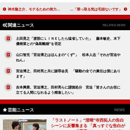
神木隆之介、モテるための努力を告白 同級生の山田涼介は「かなりの天敵」
松本人志「『グッとラック！』からオファーがあった」 田村淳「乗っ取る気は毛頭ないです」
関連ニュース
RELATED NEWS
土田晃之「渡部にＬＩＮＥしたら猛省していた」 藤本敏史、木下
優樹菜との“偽装離婚”を否定
山口智充「宮迫博之はほんまの“くず”」 松本人志「それが宮迫や
ねん」
宮迫博之、田村亮と共に謝罪会見 「騒動の全ての責任は僕にあり
ます」
吉本興業、宮迫博之、田村亮らに謹慎処分 宮迫「皆さんのお役に
立てる人間になれるよう精進したい」
芸能ニュース
NEWS
「ラストノート」“澄晴”寺西拓人の告白
シーンに反響集まる 「真っすぐな告白が