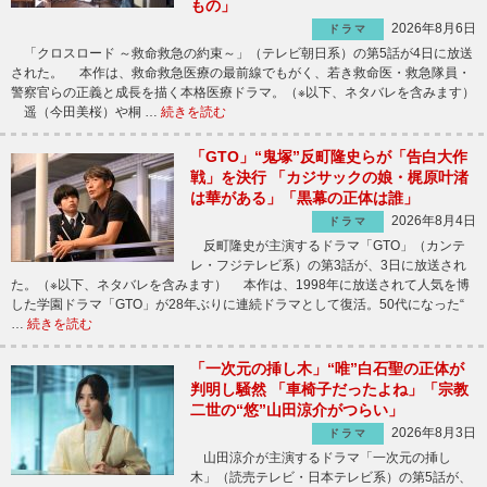
もの」
2026年8月6日
ドラマ
「クロスロード ～救命救急の約束～」（テレビ朝日系）の第5話が4日に放送
された。 本作は、救命救急医療の最前線でもがく、若き救命医・救急隊員・
警察官らの正義と成長を描く本格医療ドラマ。（※以下、ネタバレを含みます）
遥（今田美桜）や桐 …
続きを読む
「GTO」“鬼塚”反町隆史らが「告白大作
戦」を決行 「カジサックの娘・梶原叶渚
は華がある」「黒幕の正体は誰」
2026年8月4日
ドラマ
反町隆史が主演するドラマ「GTO」（カンテ
レ・フジテレビ系）の第3話が、3日に放送され
た。（※以下、ネタバレを含みます） 本作は、1998年に放送されて人気を博
した学園ドラマ「GTO」が28年ぶりに連続ドラマとして復活。50代になった“
…
続きを読む
「一次元の挿し木」“唯”白石聖の正体が
判明し騒然 「車椅子だったよね」「宗教
二世の“悠”山田涼介がつらい」
2026年8月3日
ドラマ
山田涼介が主演するドラマ「一次元の挿し
木」（読売テレビ・日本テレビ系）の第5話が、