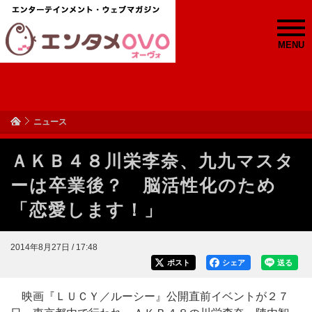
MENU
ニュース
ＡＫＢ４８川栄李奈、九九マスタ
ーは卒業後？ 脳活性化のため
「恋愛します！」
2014年8月27日 / 17:48
ポスト
シェア
送る
映画『ＬＵＣＹ／ルーシー』公開直前イベントが２７