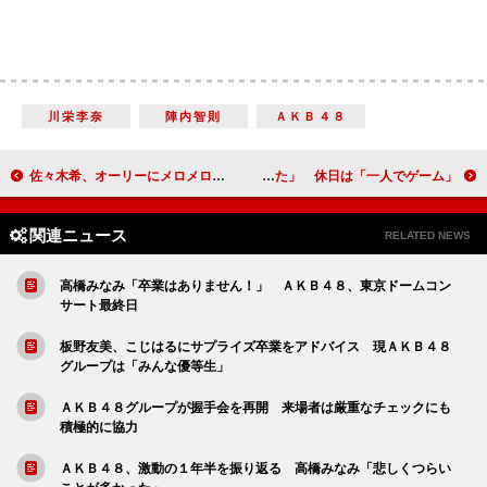
川栄李奈
陣内智則
ＡＫＢ４８
佐々木希、オーリーにメロメロ 「生で見るととてもカッコいい」
優香、結婚に前向きも「３０歳を超えてしまった」 休日は「一人でゲーム」
関連ニュース
RELATED NEWS
高橋みなみ「卒業はありません！」 ＡＫＢ４８、東京ドームコン
サート最終日
板野友美、こじはるにサプライズ卒業をアドバイス 現ＡＫＢ４８
グループは「みんな優等生」
ＡＫＢ４８グループが握手会を再開 来場者は厳重なチェックにも
積極的に協力
ＡＫＢ４８、激動の１年半を振り返る 高橋みなみ「悲しくつらい