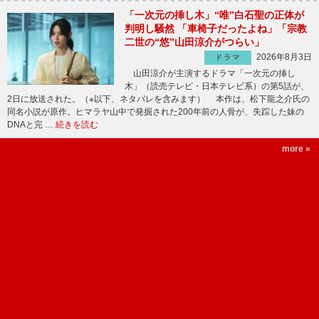
「一次元の挿し木」“唯”白石聖の正体が
判明し騒然 「車椅子だったよね」「宗教
二世の“悠”山田涼介がつらい」
2026年8月3日
ドラマ
山田涼介が主演するドラマ「一次元の挿し
木」（読売テレビ・日本テレビ系）の第5話が、
2日に放送された。（※以下、ネタバレを含みます） 本作は、松下龍之介氏の
同名小説が原作。ヒマラヤ山中で発掘された200年前の人骨が、失踪した妹の
DNAと完 …
続きを読む
more »