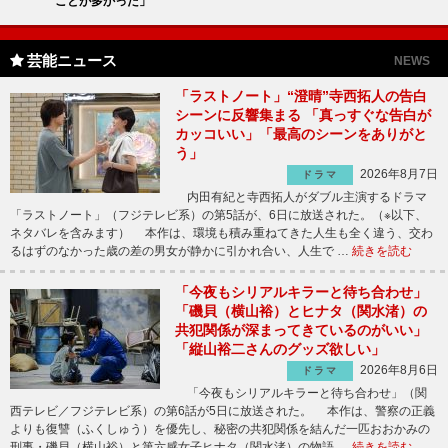
ことが多かった」
芸能ニュース
NEWS
「ラストノート」“澄晴”寺西拓人の告白
シーンに反響集まる 「真っすぐな告白が
カッコいい」「最高のシーンをありがと
う」
2026年8月7日
ドラマ
内田有紀と寺西拓人がダブル主演するドラマ
「ラストノート」（フジテレビ系）の第5話が、6日に放送された。（※以下、
ネタバレを含みます） 本作は、環境も積み重ねてきた人生も全く違う、交わ
るはずのなかった歳の差の男女が静かに引かれ合い、人生で …
続きを読む
「今夜もシリアルキラーと待ち合わせ」
「磯貝（横山裕）とヒナタ（関水渚）の
共犯関係が深まってきているのがいい」
「縦山裕二さんのグッズ欲しい」
2026年8月6日
ドラマ
「今夜もシリアルキラーと待ち合わせ」（関
西テレビ／フジテレビ系）の第6話が5日に放送された。 本作は、警察の正義
よりも復讐（ふくしゅう）を優先し、秘密の共犯関係を結んだ一匹おおかみの
刑事・磯貝（横山裕）と第六感女子ヒナタ（関水渚）の物語 …
続きを読む