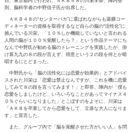
日、東京都内で行われ、ＡＫＢ４８の川栄李奈、陣内智
則、脳科学者の中野信子氏が出席した。
ＡＫＢ４８の“センターバカ”に選ばれながらも薬膳コー
ディネーターの資格を取得するなど自らの脳の“活性化”に
挑んでいる川栄。「１０％しか機能していないと言われる
人間の脳が１００％覚醒したら？」という作品テーマにち
なんで中野氏が勧める脳のトレーニングを実践したが、掛
け算九九の８の段が言えず、得意という２の段を何とか暗
唱するにとどまった。
中野氏から「脳の活性化には恋愛が効果的」とアドバイ
スされた川栄は「恋愛は禁止なんですが、これを機に恋愛
してみて８の段を言ってみます！」と即答。陣内が「僕も
恋愛をしましたけど、いろいろなことがあってマイナス４
０％ぐらいになりました」とこぼすのをよそに、川栄は
「ＡＫＢを卒業してから恋愛をして、立派な大人になりま
す」と宣言した。
また、グループ内で「脳を覚醒させた方がいい人」を問