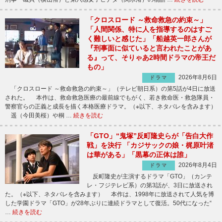
「クロスロード ～救命救急の約束～」
「人間関係、特に人を指導するのはすご
く難しいと感じた」「船越英一郎さんが
『刑事面に似ていると言われたことがあ
る』って、そりゃあ2時間ドラマの帝王だ
もの」
2026年8月6日
ドラマ
「クロスロード ～救命救急の約束～」（テレビ朝日系）の第5話が4日に放送
された。 本作は、救命救急医療の最前線でもがく、若き救命医・救急隊員・
警察官らの正義と成長を描く本格医療ドラマ。（※以下、ネタバレを含みます）
遥（今田美桜）や桐 …
続きを読む
「GTO」“鬼塚”反町隆史らが「告白大作
戦」を決行 「カジサックの娘・梶原叶渚
は華がある」「黒幕の正体は誰」
2026年8月4日
ドラマ
反町隆史が主演するドラマ「GTO」（カンテ
レ・フジテレビ系）の第3話が、3日に放送され
た。（※以下、ネタバレを含みます） 本作は、1998年に放送されて人気を博
した学園ドラマ「GTO」が28年ぶりに連続ドラマとして復活。50代になった“
…
続きを読む