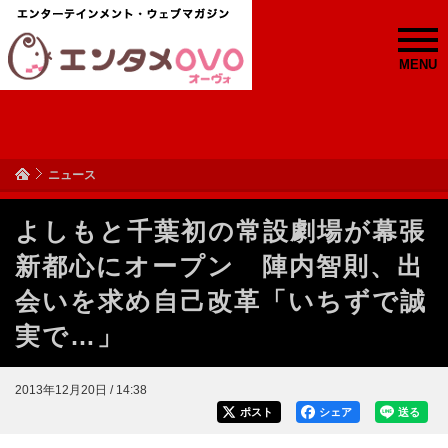
MENU
ニュース
よしもと千葉初の常設劇場が幕張
新都心にオープン 陣内智則、出
会いを求め自己改革「いちずで誠
実で…」
2013年12月20日 / 14:38
ポスト
シェア
送る