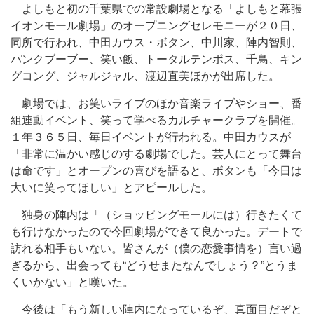
よしもと初の千葉県での常設劇場となる「よしもと幕張
イオンモール劇場」のオープニングセレモニーが２０日、
同所で行われ、中田カウス・ボタン、中川家、陣内智則、
パンクブーブー、笑い飯、トータルテンボス、千鳥、キン
グコング、ジャルジャル、渡辺直美ほかが出席した。
劇場では、お笑いライブのほか音楽ライブやショー、番
組連動イベント、笑って学べるカルチャークラブを開催。
１年３６５日、毎日イベントが行われる。中田カウスが
「非常に温かい感じのする劇場でした。芸人にとって舞台
は命です」とオープンの喜びを語ると、ボタンも「今日は
大いに笑ってほしい」とアピールした。
独身の陣内は「（ショッピングモールには）行きたくて
も行けなかったので今回劇場ができて良かった。デートで
訪れる相手もいない。皆さんが（僕の恋愛事情を）言い過
ぎるから、出会っても“どうせまたなんでしょう？”とうま
くいかない」と嘆いた。
今後は「もう新しい陣内になっているぞ、真面目だぞと