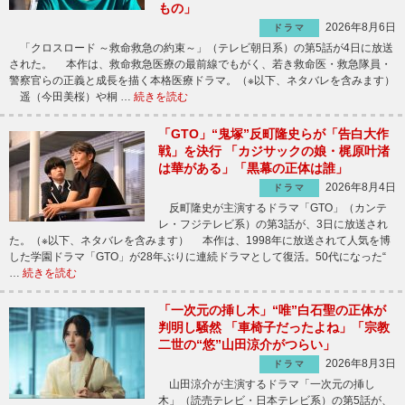
もの」
2026年8月6日
ドラマ
「クロスロード ～救命救急の約束～」（テレビ朝日系）の第5話が4日に放送
された。 本作は、救命救急医療の最前線でもがく、若き救命医・救急隊員・
警察官らの正義と成長を描く本格医療ドラマ。（※以下、ネタバレを含みます）
遥（今田美桜）や桐 …
続きを読む
「GTO」“鬼塚”反町隆史らが「告白大作
戦」を決行 「カジサックの娘・梶原叶渚
は華がある」「黒幕の正体は誰」
2026年8月4日
ドラマ
反町隆史が主演するドラマ「GTO」（カンテ
レ・フジテレビ系）の第3話が、3日に放送され
た。（※以下、ネタバレを含みます） 本作は、1998年に放送されて人気を博
した学園ドラマ「GTO」が28年ぶりに連続ドラマとして復活。50代になった“
…
続きを読む
「一次元の挿し木」“唯”白石聖の正体が
判明し騒然 「車椅子だったよね」「宗教
二世の“悠”山田涼介がつらい」
2026年8月3日
ドラマ
山田涼介が主演するドラマ「一次元の挿し
木」（読売テレビ・日本テレビ系）の第5話が、