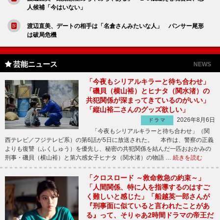
人候補「今はいない」
渡辺直美、デートの相手は「名倉さんみたいな人」 パンサー尾形
は破局危機
芸能ニュース
NEWS
「今夜もシリアルキラーと待ち合わせ」
「磯貝（横山裕）とヒナタ（関水渚）の
共犯関係が深まってきているのがいい」
「縦山裕二さんのグッズ欲しい」
2026年8月6日
ドラマ
「今夜もシリアルキラーと待ち合わせ」（関
西テレビ／フジテレビ系）の第6話が5日に放送された。 本作は、警察の正義
よりも復讐（ふくしゅう）を優先し、秘密の共犯関係を結んだ一匹おおかみの
刑事・磯貝（横山裕）と第六感女子ヒナタ（関水渚）の物語 …
続きを読む
「クロスロード ～救命救急の約束～」
「人間関係、特に人を指導するのはすご
く難しいと感じた」「船越英一郎さんが
『刑事面に似ていると言われたことがあ
る』って、そりゃあ2時間ドラマの帝王だ