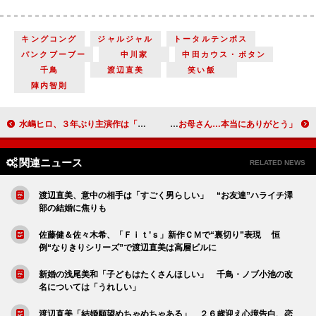
キングコング
ジャルジャル
トータルテンボス
パンクブーブー
中川家
中田カウス・ボタン
千鳥
渡辺直美
笑い飯
陣内智則
水嶋ヒロ、３年ぶり主演作は「断る理由なくなった」 剛力彩芽、水嶋の印象は「お父さん」
中村獅童、母・陽子さんの葬儀で号泣 「お母さん…本当にありがとう」
関連ニュース
RELATED NEWS
渡辺直美、意中の相手は「すごく男らしい」 “お友達”ハライチ澤
部の結婚に焦りも
佐藤健＆佐々木希、「Ｆｉｔ’ｓ」新作ＣＭで“裏切り”表現 恒
例“なりきりシリーズ”で渡辺直美は高層ビルに
新婚の浅尾美和「子どもはたくさんほしい」 千鳥・ノブ小池の改
名については「うれしい」
渡辺直美「結婚願望めちゃめちゃある」 ２６歳迎え心境告白、恋