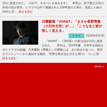
2日に放送された。（※以下、ネタバレを含みます） 本作は、松下龍之介氏の
同名小説が原作。ヒマラヤ山中で発掘された200年前の人骨が、失踪した妹の
DNAと完 …
続きを読む
日曜劇場「VIVANT」「まさか長野専務
（小日向文世）が…」「こうなると皆が
怪しく見える」
2026年8月3日
ドラマ
「VIVANT」（TBS系）の第12話が2日に放送
された。 本作は、2023年夏、日本中を熱狂さ
せたドラマの続編。乃木憂助（堺雅人）の冒険には、まだ続きがあった。前作
のラストシーンから直結する物語。“世界を巻き込む大きな渦”が、ついに別 …
続きを読む
more »