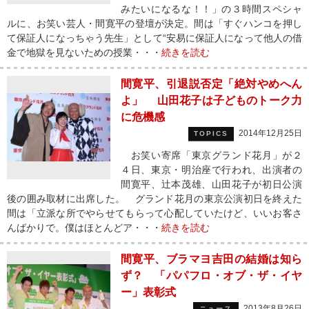
みたいになるな！！」の３時間スペシャ
ルに、お笑い芸人・間寛平の登壇が決定。間は「すぐハンコを押し
て保証人になっちゃう先生」として“安易に保証人になって他人の借
金で地獄を見ないための授業・・・
続きを読む
間寛平、引退説否定「絶対やめへん
よ」 山田花子は子どものトーク力
に危機感
2014年12月25日
TOPICS
お笑い寄席「東京グランド花月」が２
４日、東京・明治座で行われ、出演者の
間寛平、辻本茂雄、山田花子が初日公演
後の囲み取材に出席した。 グランド花月の東京公演初日を終えた
間は「立派な所でやらせてもらって心配していたけど、いいお客さ
んばかりで。僕はほとんどア・・・
続きを読む
間寛平、ブラマヨ吉田の結婚は知ら
ず？ 「パパフロ・オブ・ザ・イヤ
ー」表彰式
2013年8月26日
ニュース