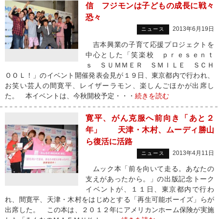
信 フジモンは子どもの成長に戦々
恐々
2013年6月19日
ニュース
吉本興業の子育て応援プロジェクトを
中心とした「笑楽校 ｐｒｅｓｅｎｔ
ｓ ＳＵＭＭＥＲ ＳＭＩＬＥ ＳＣＨ
ＯＯＬ！」のイベント開催発表会見が１９日、東京都内で行われ、
お笑い芸人の間寛平、レイザーラモン、楽しんごほかが出席し
た。 本イベントは、今秋開校予定・・・
続きを読む
寛平、がん克服へ前向き「あと２
年」 天津・木村、ムーディ勝山
ら復活に活路
2013年4月11日
ニュース
ムック本「前を向いて走る。あなたの
支えがあったから。」の出版記念トーク
イベントが、１１日、東京都内で行わ
れ、間寛平、天津・木村をはじめとする「再生可能ボーイズ」らが
出席した。 この本は、２０１２年にアメリカンホーム保険が実施