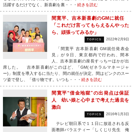
活躍するだけでなく、新喜劇を裏・・・
続きを読む
間寛平、吉本新喜劇のGMに就任
「これだけ言ってもらえるんやった
ら、頑張ってみるか」
2022年2月9日
TOPICS
「間寛平 吉本新喜劇 GM就任発表会
見」が９日、東京都内で行われ、間本
人、吉本新喜劇の座長すっちーほかが出
席した。 吉本新喜劇がこのほど、「GM(ゼネラルマネージャ
ー)」制度を導入するに当たり、間の就任が決定。間はピンクのスー
ツ姿で登し、「借り物です。いつも・・・
続きを読む
間寛平“借金地獄”の出発点は保証
人 幼い娘と心中まで考えた過去を
激白
2016年1月3日
TOPICS
テレビ朝日系で１１日に放送される反
面教師バラエティー「しくじり先生 俺