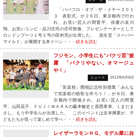
「パパフロ・オブ・ザ・イヤー２０１
３ 表彰式」が２６日、東京都内で行わ
れ、お笑い芸人の間寛平、俳優の哀川
翔、お笑いコンビ・品川庄司の庄司智春、プレゼンテーターとして
ロンドンブーツ１号２号の田村亮が出席した。 資生堂「スーパー
マイルド」が展開する本イベン・・・
続きを読む
フジモン、小学生にも“パクリ芸”披
露 「パクリやない。オマージュ
や！」
2013年8月8日
ニュース
「笑楽校」開校記念特別授業「みんな
で笑楽校の校歌を作ろう！」が８日、東
京都内で開催され、お笑い芸人の間寛
平、山田花子、ＦＵＪＩＷＡＲＡの藤本敏史と原西孝幸、くまだま
さし、もう中学生らが出席した。 このイベントは吉本興業が、子
どもたちが笑って楽しめて学べ・・・
続きを読む
レイザーラモンＨＧ、モデル業に自