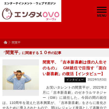
MENU
間寛平
間寛平
１０
「
」に関連する
件の記事
間寛平、「吉本新喜劇は僕の人生そ
のもの」 GM就任で目指す「面白
い新喜劇」の復活【インタビュー】
2022年5月3日
インタビュー
お笑いタレントの間寛平が、2022年2
月に「吉本新喜劇」のゼネラルマネジャ
ー（GM）に就任した。今回の間の就任
は、110周年を迎えた吉本興業が、「吉本新喜劇」をさらに進化さ
せるために導入されたもので、間はレジェンド座員として表舞台で