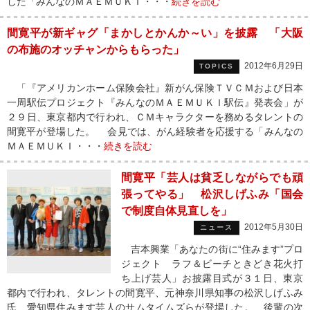
した「みんなのＭＡＥＭＵＫＩ・・・
続きを読む
間寛平が新ギャグ「まかしとかんか～い」を披露 「大阪
の布施のオッチャンからもらった」
2012年6月29日
TOPICS
「『アメリカンホーム保険会社』新がん保険ＴＶＣＭおよび日本
一周駅伝プロジェクト『みんなのＭＡＥＭＵＫＩ駅伝』発表会」が
２９日、東京都内で行われ、ＣＭキャラクターを務めるタレントの
間寛平が登場した。 会見では、がん経験者を応援する「みんなの
ＭＡＥＭＵＫＩ・・・
続きを読む
間寛平「芸人は貧乏しながらでも頑
張ってやる」 松沢しげふみ「国会
で制度自体見直しを」
2012年5月30日
ニュース
吉本興業「あなたの街に“住みます”プロ
ジェクト ラフ＆ビーチときどき花火打
ち上げ芸人」お披露目式が３１日、東京
都内で行われ、タレントの間寛平、元神奈川県知事の松沢しげふみ
氏、愛知県住みます芸人のサムタイムズらが登場した。 後輩の次