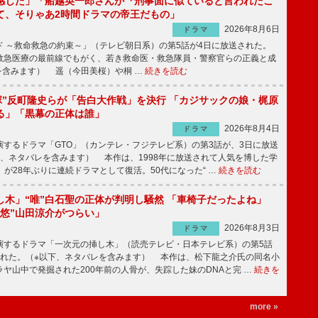
感じた」「船越英一郎さんが『刑事面に似ていると言われたこ
て、そりゃあ2時間ドラマの帝王だもの」
2026年8月6日
ドラマ
 ～救命救急の約束～」（テレビ朝日系）の第5話が4日に放送された。
急医療の最前線でもがく、若き救命医・救急隊員・警察官らの正義と成
を含みます） 遥（今田美桜）や桐 …
続きを読む
鬼塚”反町隆史らが「告白大作戦」を決行 「カジサックの娘・梶原
る」「黒幕の正体は誰」
2026年8月4日
ドラマ
するドラマ「GTO」（カンテレ・フジテレビ系）の第3話が、3日に放送
下、ネタバレを含みます） 本作は、1998年に放送されて人気を博した学
」が28年ぶりに連続ドラマとして復活。50代になった“ …
続きを読む
し木」“唯”白石聖の正体が判明し騒然 「車椅子だったよね」
“悠”山田涼介がつらい」
2026年8月3日
ドラマ
するドラマ「一次元の挿し木」（読売テレビ・日本テレビ系）の第5話
された。（※以下、ネタバレを含みます） 本作は、松下龍之介氏の同名小
ヤ山中で発掘された200年前の人骨が、失踪した妹のDNAと完 …
続きを
more »