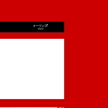
オーヴォ
OVO