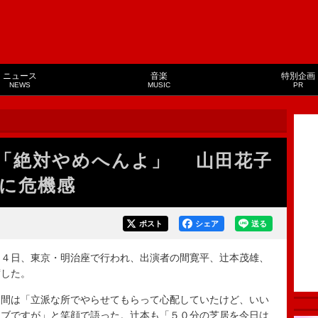
ニュース
音楽
特別企画
NEWS
MUSIC
PR
「絶対やめへんよ」 山田花子
に危機感
ポスト
シェア
送る
４日、東京・明治座で行われ、出演者の間寛平、辻本茂雄、
席した。
間は「立派な所でやらせてもらって心配していたけど、いい
リブですが」と笑顔で語った。辻本も「５０分の芝居を今日は