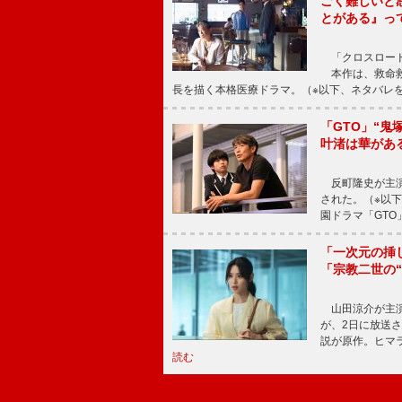
ごく難しいと
とがある』っ
「クロスロード
本作は、救命救
長を描く本格医療ドラマ。（※以下、ネタバレ
「GTO」“
叶渚は華があ
反町隆史が主演
された。（※以
園ドラマ「GTO
「一次元の挿
「宗教二世の
山田涼介が主演
が、2日に放送
説が原作。ヒマラ
読む