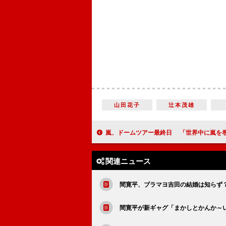
山田花子
辻本茂雄
嵐、ドームツアー最終日 「世界中に嵐を巻き起こすことが、できるかもし
関連ニュース
間寛平、ブラマヨ吉田の結婚は知らず
間寛平が新ギャグ「まかしとかんか～