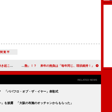
間寛平
れません！」
ダチョウ倶楽部、今年の漢字は「熱」！？ 来年の抱負は「毎年同じ、現状維持！」
RELATED NEWS
？ 「パパフロ・オブ・ザ・イヤー」表彰式
い」を披露 「大阪の布施のオッチャンからもらった」