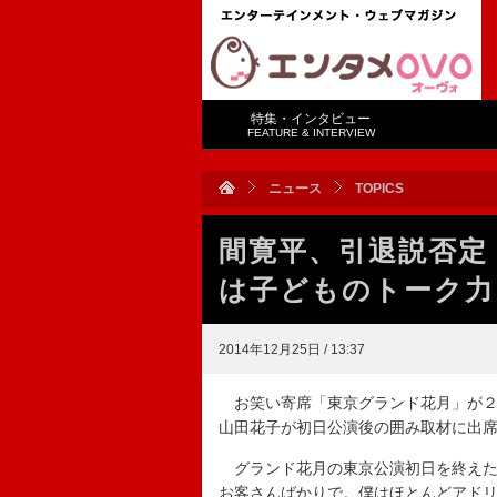
特集・インタビュー
FEATURE & INTERVIEW
ニュース
TOPICS
間寛平、引退説否定
は子どものトーク力
2014年12月25日 / 13:37
お笑い寄席「東京グランド花月」が２
山田花子が初日公演後の囲み取材に出
グランド花月の東京公演初日を終えた
お客さんばかりで。僕はほとんどアド