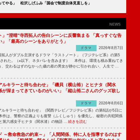
ってやる」 松沢しげふみ「国会で制度自体見直しを」
NEWS
ト」“澄晴”寺西拓人の告白シーンに反響集まる 「真っすぐな告
い」「最高のシーンをありがとう」
2026年8月7日
ドラマ
拓人がダブル主演するドラマ「ラストノート」（フジテレビ系）の第5
送された。（※以下、ネタバレを含みます） 本作は、環境も積み重ねてき
う、交わるはずのなかった歳の差の男女が静かに引かれ合い、人生で …
アルキラーと待ち合わせ」「磯貝（横山裕）とヒナタ（関水
係が深まってきているのがいい」「縦山裕二さんのグッズ欲し
2026年8月6日
ドラマ
ルキラーと待ち合わせ」（関西テレビ／フジテレビ系）の第6話が5日に
本作は、警察の正義よりも復讐（ふくしゅう）を優先し、秘密の共犯関係
と第六感女子ヒナタ（関水渚）の物語 …
続きを読む
ド ～救命救急の約束～」「人間関係、特に人を指導するのはす