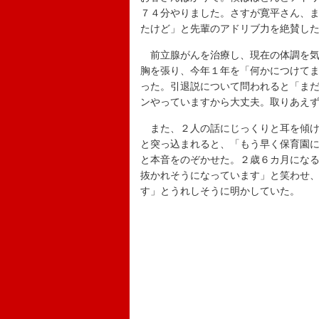
７４分やりました。さすが寛平さん、
たけど」と先輩のアドリブ力を絶賛し
前立腺がんを治療し、現在の体調を気
胸を張り、今年１年を「何かにつけて
った。引退説について問われると「ま
ンやっていますから大丈夫。取りあえ
また、２人の話にじっくりと耳を傾け
と突っ込まれると、「もう早く保育園
と本音をのぞかせた。２歳６カ月にな
抜かれそうになっています」と笑わせ
す」とうれしそうに明かしていた。