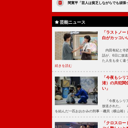
間寛平「芸人は貧乏しながらでも頑張
芸能ニュース
「ラストノー
白がカッコい
内田有紀と寺西
話が、6日に放
た人生も全く違
続きを読む
「今夜もシリ
渚）の共犯関
い」
「今夜もシリア
放送された。 
を結んだ一匹おおかみの刑事・磯貝（横山裕）
「クロスロー