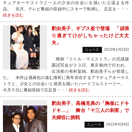
チュアオーケストラと一人の少女の出会いを描いた心温まる作
品。 先月、テレビ番組の収録中にスキーで転倒し、左足を・・・
続きを読む
釈由美子、ギプス姿で登場 「頑張
り過ぎてけがしちゃったけど大丈
夫」
2013年1月23日
ニュース
映画『リトル・マエストラ』の完成披
露試写会が２３日、東京都内で行われ、
出演者の有村架純、釈由美子らが登壇し
た。 本作は過疎化の進む港町に長年存在するアマチュアオーケス
トラと、少女との出会いと成長を描いたハートフルストーリー。
今月５日に番組収録で左足首・・・
続きを読む
釈由美子、高橋克典の「胸板にドキ
ドキ…」 舞台「十三人の刺客」で
夫婦役に挑戦
2012年4月9日
ニュース