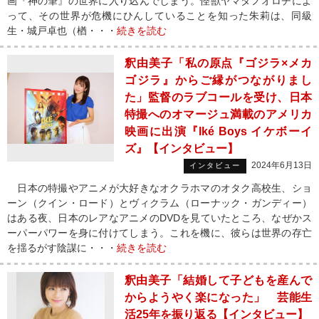
画『神の筆』の世界に入り込んでしまう。怪獣ヤマタノオロチによ
って、その世界が危機にひんしていることを知った朱莉は、同級
生・城戸卓也（楢・・・
続きを読む
釈由美子「私の原点『ゴジラ×メカ
ゴジラ』からご縁がつながりまし
た」監督のラブコールを受け、日本
特撮へのオマージュ満載のアメリカ
映画に出演『Iké Boys イケボーイ
ズ』【インタビュー】
2024年6月13日
インタビュー
日本の特撮やアニメが大好きなオクラホマのオタク高校生、ショ
ーン（クイン・ロード）とヴィクラム（ローナック・ガンディー）
はある夜、日本のレアなアニメのDVDを見ていたところ、なぜかス
ーパーパワーを身に付けてしまう。これを機に、彼らは世界の存亡
を揺るがす陰謀に・・・
続きを読む
釈由美子「結婚して子どもを産んで
からようやく楽になった」 芸能生
活25年を振り返る【インタビュー】