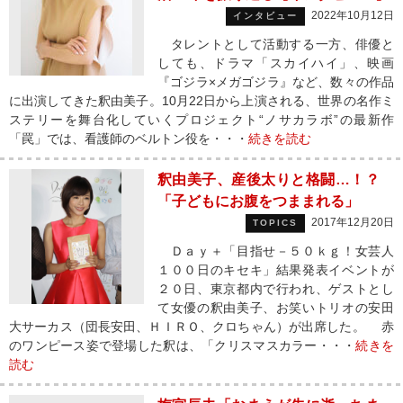
2022年10月12日
インタビュー
タレントとして活動する一方、俳優と
しても、ドラマ「スカイハイ」、映画
『ゴジラ×メガゴジラ』など、数々の作品
に出演してきた釈由美子。10月22日から上演される、世界の名作ミ
ステリーを舞台化していくプロジェクト“ノサカラボ”の最新作
「罠」では、看護師のベルトン役を・・・
続きを読む
釈由美子、産後太りと格闘…！？
「子どもにお腹をつままれる」
2017年12月20日
TOPICS
Ｄａｙ＋「目指せ－５０ｋｇ！女芸人
１００日のキセキ」結果発表イベントが
２０日、東京都内で行われ、ゲストとし
て女優の釈由美子、お笑いトリオの安田
大サーカス（団長安田、ＨＩＲＯ、クロちゃん）が出席した。 赤
のワンピース姿で登場した釈は、「クリスマスカラー・・・
続きを
読む