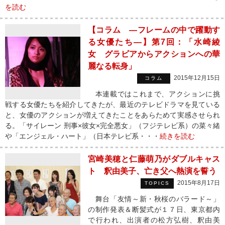
を読む
【コラム ―フレームの中で躍動す
る女優たち―】第7回：「水崎綾
女 グラビアからアクションへの華
麗なる転身」
2015年12月15日
コラム
本連載ではこれまで、アクションに挑
戦する女優たちを紹介してきたが、最近のテレビドラマを見ている
と、女優のアクションが増えてきたことをあらためて実感させられ
る。「サイレーン 刑事×彼女×完全悪女」（フジテレビ系）の菜々緒
や「エンジェル・ハート」（日本テレビ系・・・
続きを読む
宮崎美穂と仁藤萌乃がダブルキャス
ト 釈由美子、亡き父へ熱演を誓う
2015年8月17日
TOPICS
舞台「友情～新・秋桜のバラード～」
の制作発表＆断髪式が１７日、東京都内
で行われ、出演者の松方弘樹、釈由美