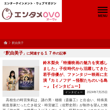
MENU
釈由美子
釈由美子
１７
「
」に関連する
件の記事
鈴木梨央「特撮映画の魅力を実感し
ました」子役時代から活躍してきた
若手俳優が、ファンタジー映画に主
演『カミノフデ ～怪獣たちのいる島
～』【インタビュー】
2024年7月25日
インタビュー
高校生の時宮朱莉は、謎の男・穂積（斎藤工）と出会い、特殊美
術造形家だった亡き祖父・時宮健三（佐野史郎）が制作を望んだ映