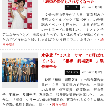
「結婚の催促もされなくなった」
2013年11月23日
ニュース
女優の釈由美子が２３日、東京都内で
美容スタイルブック『釈ボディ』の発売
記念イベントを行った。 本書で釈は初
のセミヌードに挑戦した。「もともと予
定はなかったけど、衣装をまとっていると体のラインが出にくかっ
たので“どうせなら脱いじゃえば”という感じで…。ありの・・・
続
きを読む
水谷豊「“ミスターサマー”と呼ばれ
ている」 『相棒－劇場版Ⅲ－』製
作報告会
2013年11月12日
TOPICS
映画『相棒－劇場版Ⅲ－』の製作報告会
見が１２日、東京都内で行われ、出演者
の水谷豊、成宮寛貴、伊原剛志、釈由美
子、宅麻伸、及川光博、石坂浩二、和泉聖治監督が出席した。 本
作は、「相棒」シリーズの劇場版最新作。東京から３００キロ離れ
た絶海の孤島を舞台に、特・・・
続きを読む