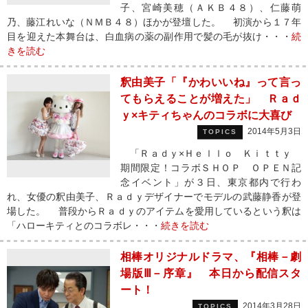
子、宮崎美穂（ＡＫＢ４８）、仁藤萌
乃、藤江れいな（ＮＭＢ４８）ほかが登壇した。 初演から１７年
目を迎えた本舞台は、白血病の薬の副作用で髪の毛が抜け・・・
続
きを読む
釈由美子「『かわいいね』って言っ
てもらえることが増えた」 Ｒａｄ
ｙ×キティちゃんのコラボに大喜び
2014年5月3日
TOPICS
「Ｒａｄｙ×Ｈｅｌｌｏ Ｋｉｔｔｙ
期間限定！コラボＳＨＯＰ ＯＰＥＮ記
念イベント」が３日、東京都内で行わ
れ、女優の釈由美子、Ｒａｄｙデザイナーでモデルの武藤静香が登
場した。 普段からＲａｄｙのアイテムを愛用しているという釈は
「ハローキティとのコラボレ・・・
続きを読む
相棒オリジナルドラマ、『相棒－劇
場版Ⅲ－序章』 本日から配信スタ
ート！
2014年3月28日
TOPICS