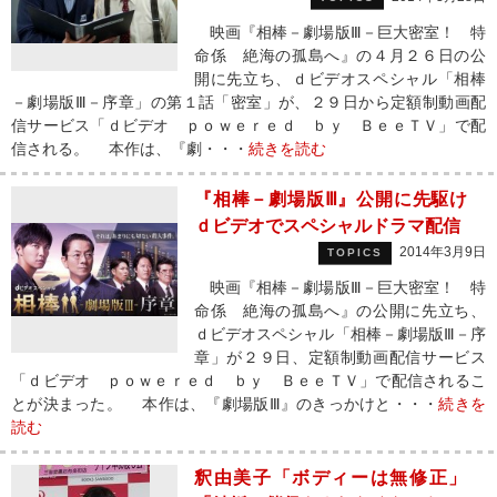
映画『相棒－劇場版Ⅲ－巨大密室！ 特
命係 絶海の孤島へ』の４月２６日の公
開に先立ち、ｄビデオスペシャル「相棒
－劇場版Ⅲ－序章」の第１話「密室」が、２９日から定額制動画配
信サービス「ｄビデオ ｐｏｗｅｒｅｄ ｂｙ ＢｅｅＴＶ」で配
信される。 本作は、『劇・・・
続きを読む
『相棒－劇場版Ⅲ』公開に先駆け
ｄビデオでスペシャルドラマ配信
2014年3月9日
TOPICS
映画『相棒－劇場版Ⅲ－巨大密室！ 特
命係 絶海の孤島へ』の公開に先立ち、
ｄビデオスペシャル「相棒－劇場版Ⅲ－序
章」が２９日、定額制動画配信サービス
「ｄビデオ ｐｏｗｅｒｅｄ ｂｙ ＢｅｅＴＶ」で配信されるこ
とが決まった。 本作は、『劇場版Ⅲ』のきっかけと・・・
続きを
読む
釈由美子「ボディーは無修正」