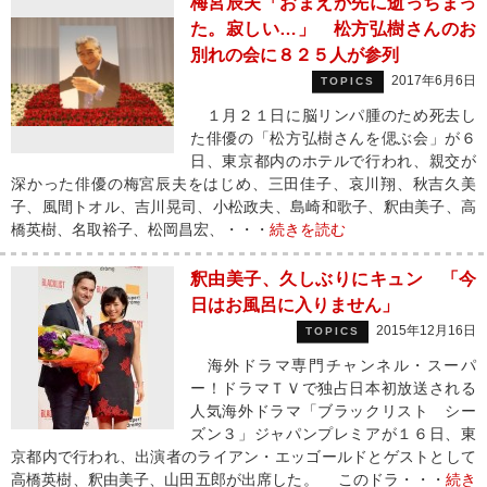
梅宮辰夫「おまえが先に逝っちまっ
た。寂しい…」 松方弘樹さんのお
別れの会に８２５人が参列
2017年6月6日
TOPICS
１月２１日に脳リンパ腫のため死去し
た俳優の「松方弘樹さんを偲ぶ会」が６
日、東京都内のホテルで行われ、親交が
深かった俳優の梅宮辰夫をはじめ、三田佳子、哀川翔、秋吉久美
子、風間トオル、吉川晃司、小松政夫、島崎和歌子、釈由美子、高
橋英樹、名取裕子、松岡昌宏、・・・
続きを読む
釈由美子、久しぶりにキュン 「今
日はお風呂に入りません」
2015年12月16日
TOPICS
海外ドラマ専門チャンネル・スーパ
ー！ドラマＴＶで独占日本初放送される
人気海外ドラマ「ブラックリスト シー
ズン３」ジャパンプレミアが１６日、東
京都内で行われ、出演者のライアン・エッゴールドとゲストとして
高橋英樹、釈由美子、山田五郎が出席した。 このドラ・・・
続き