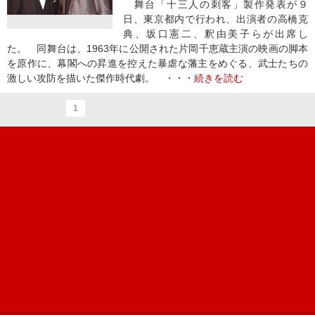
舞台「十三人の刺客」製作発表が９
日、東京都内で行われ、出演者の高橋克
典、坂口憲二、釈由美子らが出席し
た。 同舞台は、1963年に公開された片岡千恵蔵主演の映画の脚本
を原作に、幕閣への昇進を控えた暴虐な藩主をめぐる、武士たちの
激しい攻防を描いた傑作時代劇。 ・・・
続きを読む
1