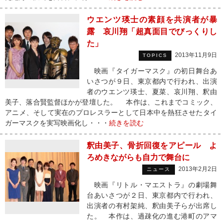
ウエンツ瑛士の素顔を共演者が暴
露 哀川翔「超真面目でびっくりし
た」
2013年11月9日
TOPICS
映画『タイガーマスク』の初日舞台あ
いさつが９日、東京都内で行われ、出演
者のウエンツ瑛士、夏菜、哀川翔、釈由
美子、落合賢監督ほかが登壇した。 本作は、これまでコミック、
アニメ、そして実在のプロレスラーとして日本中を熱狂させたタイ
ガーマスクを実写映画化し・・・
続きを読む
釈由美子、骨折回復をアピール よ
ろめきながらも自力で舞台に
2013年2月2日
ニュース
映画『リトル・マエストラ』の劇場舞
台あいさつが２日、東京都内で行われ、
出演者の有村架純、釈由美子らが出席し
た。 本作は、過疎化の進む港町のアマ