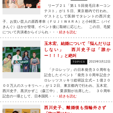
リーブ２１「第１５回発毛日本一コン
テスト」が１５日、東京都内で行われ、
ゲストとして医師でタレントの西川史
子、お笑い芸人の原西孝幸（ＦＵＪＩＷＡＲＡ）と小峠英二（バイ
きんぐ）ほかが登壇、イベント後に取材に応じた。 この日、毛髪
について共演者からイジられ・・・
続きを読む
玉木宏、結婚について「悩んだりは
しない」 西川史子は「誰か
ー！！！」と絶叫
2015年3月12日
TOPICS
「クロレッツ」の日本発売３０周年を
記念したイベント「発売３０周年記念ク
ロレッツスッキリ総研設立式～１億２０
００万人のスッキリへ～」が１２日、東京都内で行われ、玉木宏、
西川史子、黒沢かずこ（森三中）、栗原類が出席した。 ３０周年
記念の一環として、日本国民・・・
続きを読む
西川史子、離婚後も指輪外さず