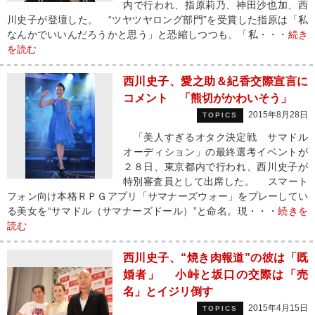
内で行われ、指原莉乃、神田沙也加、西
川史子が登壇した。 “ツヤツヤロング部門”を受賞した指原は「私
なんかでいいんだろうかと思う」と恐縮しつつも、「私・・・
続き
を読む
西川史子、愛之助＆紀香交際宣言に
コメント 「熊切がかわいそう」
2015年8月28日
TOPICS
「美人すぎるオタク決定戦 サマドル
オーディション」の最終選考イベントが
２８日、東京都内で行われ、西川史子が
特別審査員として出席した。 スマート
フォン向け本格ＲＰＧアプリ「サマナーズウォー」をプレーしてい
る美女を“サマドル（サマナーズドール）”と命名。現・・・
続きを
読む
西川史子、“焼き肉報道”の彼は「既
婚者」 小峠と坂口の交際は「売
名」とイジリ倒す
2015年4月15日
TOPICS