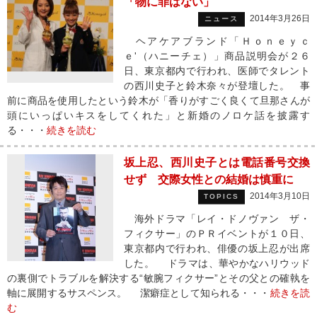
「物に罪はない」
2014年3月26日
ニュース
ヘアケアブランド「Ｈｏｎｅｙｃ
ｅ'（ハニーチェ）」商品説明会が２６
日、東京都内で行われ、医師でタレント
の西川史子と鈴木奈々が登壇した。 事
前に商品を使用したという鈴木が「香りがすごく良くて旦那さんが
頭にいっぱいキスをしてくれた」と新婚のノロケ話を披露す
る・・・
続きを読む
坂上忍、西川史子とは電話番号交換
せず 交際女性との結婚は慎重に
2014年3月10日
TOPICS
海外ドラマ「レイ・ドノヴァン ザ・
フィクサー」のＰＲイベントが１０日、
東京都内で行われ、俳優の坂上忍が出席
した。 ドラマは、華やかなハリウッド
の裏側でトラブルを解決する“敏腕フィクサー”とその父との確執を
軸に展開するサスペンス。 潔癖症として知られる・・・
続きを読
む