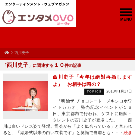
MENU
西川史子
西川史子
１０
「
」に関連する
件の記事
西川史子「今年は絶対再婚します
よ」 お相手は噂の？
2018年1月17日
TOPICS
「明治ザ･チョコレート メキシコホワ
イトカカオ」発売記念イベントが１６
日、東京都内で行われ、ゲストに医師・
タレントの西川史子が登場した。 西
川は白いドレス姿で登場。司会から「よく似合っている」と言われ
ると、「結婚式以来の白い衣装です」と笑顔で自虐とも・・・
続き