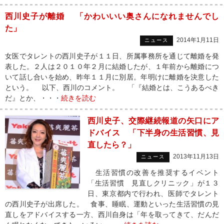
西川史子が離婚 「かわいいい奥さんになれませんでし
た」
2014年1月11日
ニュース
女医でタレントの西川史子が１１日、所属事務所を通じて離婚を発
表した。２人は２０１０年２月に結婚したが、１年前から離婚につ
いて話し合いを始め、昨年１１月に別居。年明けに離婚を決意した
という。 以下、西川のコメント。 「『結婚とは、こうあるべき
だ』とか、・・・
続きを読む
西川史子、交際継続報道の矢口にア
ドバイス 「下半身の生活習慣、見
直したら？」
2013年11月13日
ニュース
生活習慣の改善を推奨するイベント
「生活習慣 見直しクリニック」が１３
日、東京都内で行われ、医師でタレント
の西川史子が出席した。 食事、睡眠、運動といった生活習慣の見
直しをアドバイスする一方、西川自身は「年を取ってきて、だんだ