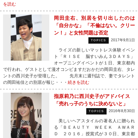
を読む
岡田圭右、別居を切り出したのは
「自分かな」 「不倫はない。クリー
ン！」と女性問題は否定
2017年9月1日
TOPICS
ライズの新しいマットレス体験イベン
ト「ＲＩＳＥ 脳すいみん３ＤＡＹＳ」
オープニングイベントが１日、東京都内
で行われ、ゲストとして漫才コンビますだおかだの岡田圭右、タレ
ントの西川史子が登壇した。 先月末に週刊誌で、妻でタレント
の岡田祐佳との別居が報じ・・・
続きを読む
指原莉乃に西川史子がアドバイス
「売れっ子のうちに決めないと」
2016年8月30日
TOPICS
美しいヘアスタイルの著名人に贈られ
る「ＢＥＡＵＴＹ ＷＥＥＫ ＡＷＡＲ
Ｄ ２０１６」授賞式が３０日、東京都