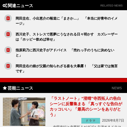
関連ニュース
RELATED NEWS
岡田圭右、小出恵介の報道に「まさか…」 「本当に好青年のイメ
ージ」
西川史子、ストレスで悪夢にうなされる日々明かす カズレーザー
は「ホッピー飲めば幸せ」
指原莉乃に西川史子がアドバイス 「売れっ子のうちに決めない
と」
岡田圭右の娘が父親の知られざる姿を大暴露！ 「父は家では無言
です」
芸能ニュース
NEWS
「ラストノート」“澄晴”寺西拓人の告白
シーンに反響集まる 「真っすぐな告白が
カッコいい」「最高のシーンをありがと
う」
2026年8月7日
ドラマ
内田有紀と寺西拓人がダブル主演するドラマ