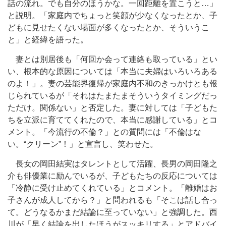
話の流れ。でも自分のほうかな。一回距離を置こうと…」
と説明。「家庭内でちょっと笑顔が少なくなったとか、子
どもに見せたくない場面が多くなったとか、そういうこ
と」と経緯を語った。
妻とは別居後も「何回か会って連絡も取っている」とい
い、根本的な原因については「本当に夫婦はいろいろある
のよ！」。妻の芸能界復帰が家庭内不和のきっかけとも報
じられているが「それはたまたまそういうタイミングだっ
ただけ。関係ない」と否定した。妻に対しては「子どもた
ちを立派に育ててくれたので、本当に感謝している」とコ
メント。「今流行の不倫？」との質問には「不倫はな
い。“クリーン”！」と宣言し、笑わせた。
長女の岡田結実はタレントとして活躍、長男の岡田隆之
介も俳優業に励んでいるが、子どもたちの反応については
「冷静に受け止めてくれている」とコメント。「離婚はお
子さんが成人してから？」と問われるも「そこは話し合っ
て。どうなるかまだ結論に至っていない」と強調した。西
川が「早く結論を出したほうがスッキリする」とアドバイ