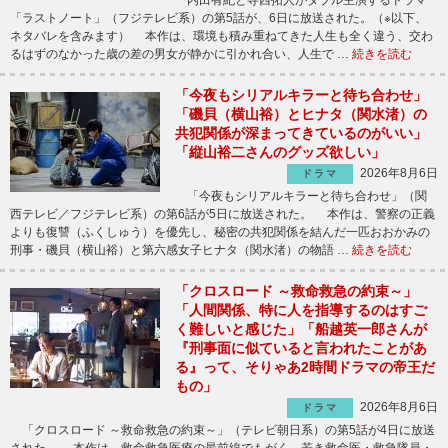
「ラストノート」（フジテレビ系）の第5話が、6日に放送された。（※以下、
ネタバレを含みます） 本作は、環境も積み重ねてきた人生も全く違う、交わ
るはずのなかった歳の差の男女が静かに引かれ合い、人生で …
続きを読む
「今夜もシリアルキラーと待ち合わせ」
「磯貝（横山裕）とヒナタ（関水渚）の
共犯関係が深まってきているのがいい」
「縦山裕二さんのグッズ欲しい」
2026年8月6日
ドラマ
「今夜もシリアルキラーと待ち合わせ」（関
西テレビ／フジテレビ系）の第6話が5日に放送された。 本作は、警察の正義
よりも復讐（ふくしゅう）を優先し、秘密の共犯関係を結んだ一匹おおかみの
刑事・磯貝（横山裕）と第六感女子ヒナタ（関水渚）の物語 …
続きを読む
「クロスロード ～救命救急の約束～」
「人間関係、特に人を指導するのはすご
く難しいと感じた」「船越英一郎さんが
『刑事面に似ていると言われたことがあ
る』って、そりゃあ2時間ドラマの帝王だ
もの」
2026年8月6日
ドラマ
「クロスロード ～救命救急の約束～」（テレビ朝日系）の第5話が4日に放送
された。 本作は、救命救急医療の最前線でもがく、若き救命医・救急隊員・