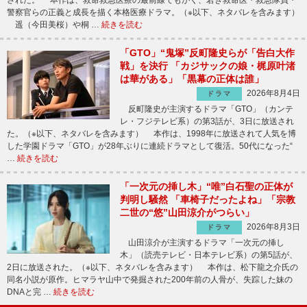
警察官らの正義と成長を描く本格医療ドラマ。（※以下、ネタバレを含みます）
遥（今田美桜）や桐 …
続きを読む
「GTO」“鬼塚”反町隆史らが「告白大作
戦」を決行 「カジサックの娘・梶原叶渚
は華がある」「黒幕の正体は誰」
2026年8月4日
ドラマ
反町隆史が主演するドラマ「GTO」（カンテ
レ・フジテレビ系）の第3話が、3日に放送され
た。（※以下、ネタバレを含みます） 本作は、1998年に放送されて人気を博
した学園ドラマ「GTO」が28年ぶりに連続ドラマとして復活。50代になった“
…
続きを読む
「一次元の挿し木」“唯”白石聖の正体が
判明し騒然 「車椅子だったよね」「宗教
二世の“悠”山田涼介がつらい」
2026年8月3日
ドラマ
山田涼介が主演するドラマ「一次元の挿し
木」（読売テレビ・日本テレビ系）の第5話が、
2日に放送された。（※以下、ネタバレを含みます） 本作は、松下龍之介氏の
同名小説が原作。ヒマラヤ山中で発掘された200年前の人骨が、失踪した妹の
DNAと完 …
続きを読む