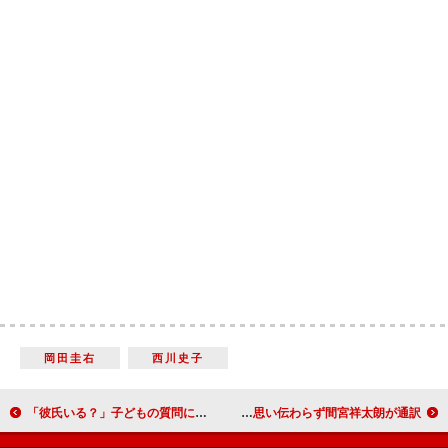
岡田圭右
西川史子
「彼氏いる？」子どもの質問にどう答える？ 有村架純が柿の種食べながら自然体トーク
土屋太鳳、主演作初日迎え「テイクオフ」宣言 万感の思い伝わらず間宮祥太朗が通訳