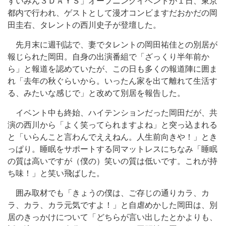
すいみん３ＤＡＹＳ」オープニングイベントが１日、東京
都内で行われ、ゲストとして漫才コンビますだおかだの岡
田圭右、タレントの西川史子が登壇した。
先月末に週刊誌で、妻でタレントの岡田祐佳との別居が
報じられた岡田。自身の出演番組で「ざっくり半年前か
ら」と報道を認めていたが、この日も多くの報道陣に囲ま
れ「去年の秋ぐらいから。いったん家を出て離れて生活す
る、みたいな感じで」と改めて別居を報告した。
イベント中も終始、ハイテンションだった岡田だが、共
演の西川から「よく笑ってられますよね」と突っ込まれる
と「いらんこと言わんでええねん。人生前向きや！」とき
っぱり。睡眠をサポートする同マットレスにちなみ「睡眠
の質は高いですが（僕の）笑いの質は低いです。これが持
ち味！」と笑い飛ばした。
囲み取材でも「きょうの僕は、ご存じの通りカラ、カ
ラ、カラ、カラ元気ですよ！」と自虐めかした岡田は、別
居のきっかけについて「どちらが言い出したとかよりも、