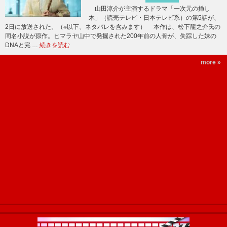
山田涼介が主演するドラマ「一次元の挿し
木」（読売テレビ・日本テレビ系）の第5話が、
2日に放送された。（※以下、ネタバレを含みます） 本作は、松下龍之介氏の
同名小説が原作。ヒマラヤ山中で発掘された200年前の人骨が、失踪した妹の
DNAと完 …
続きを読む
more »