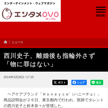
MENU
ニュース
西川史子、離婚後も指輪外さず
「物に罪はない」
2014年3月26日 / 17:15
ポスト
シェア
送る
ヘアケアブランド「Ｈｏｎｅｙｃｅ’（ハニーチェ）」
商品説明会が２６日、東京都内で行われ、医師でタレント
の西川史子と鈴木奈々が登壇した。