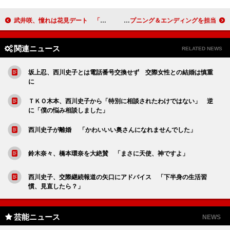
武井咲、憧れは花見デート 「第２回 美ジネスマン＆美ジネスウーマン コンテスト」開催
西川貴教「いい人いませんか？」 日本版アニメ「アベンジャーズ」のオープニング＆エンディングを担当
関連ニュース
RELATED NEWS
坂上忍、西川史子とは電話番号交換せず 交際女性との結婚は慎重
に
ＴＫＯ木本、西川史子から「特別に相談されたわけではない」 逆
に「僕の悩み相談しました」
西川史子が離婚 「かわいいい奥さんになれませんでした」
鈴木奈々、橋本環奈を大絶賛 「まさに天使、神ですよ」
西川史子、交際継続報道の矢口にアドバイス 「下半身の生活習
慣、見直したら？」
芸能ニュース
NEWS