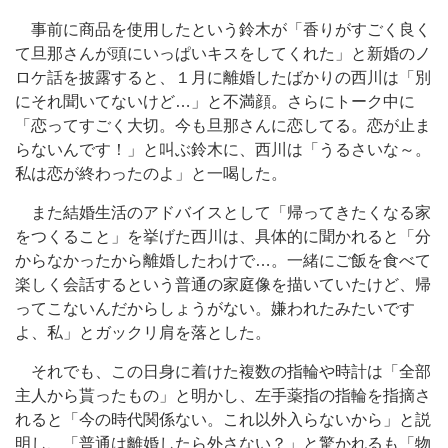
事前に商品を使用したという鈴木が「香りがすごく良く
て旦那さんが頭にいっぱいキスをしてくれた」と新婚のノ
ロケ話を披露すると、１月に離婚したばかりの西川は「別
にそれ聞いてないけど…」と不満顔。さらにトーク中に
「恋ってすごく大切。今も旦那さんに恋してる。恋が止ま
らないんです！」と叫ぶ鈴木に、西川は「うるさいな～。
私は恋が終わったのよ」と一喝した。
また結婚生活のアドバイスとして「帰ってきたくなる家
をつくること」を挙げた西川は、具体的に聞かれると「分
からなかったから離婚したわけで…。一緒にご飯を食べて
楽しく会話するという普通の家庭像を描いていたけど、帰
ってこないんだからしょうがない。嫌われたみたいです
よ、私」とガックリ肩を落とした。
それでも、この日身に着けた複数の指輪や時計は「全部
主人から貰ったもの」と明かし、左手薬指の指輪を指摘さ
れると「今の時代関係ない。これ以外入らないから」と説
明し、「普通は離婚したら外さない？」と驚かれるも「物