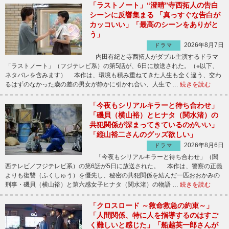
「ラストノート」“澄晴”寺西拓人の告白
シーンに反響集まる 「真っすぐな告白が
カッコいい」「最高のシーンをありがと
う」
2026年8月7日
ドラマ
内田有紀と寺西拓人がダブル主演するドラマ
「ラストノート」（フジテレビ系）の第5話が、6日に放送された。（※以下、
ネタバレを含みます） 本作は、環境も積み重ねてきた人生も全く違う、交わ
るはずのなかった歳の差の男女が静かに引かれ合い、人生で …
続きを読む
「今夜もシリアルキラーと待ち合わせ」
「磯貝（横山裕）とヒナタ（関水渚）の
共犯関係が深まってきているのがいい」
「縦山裕二さんのグッズ欲しい」
2026年8月6日
ドラマ
「今夜もシリアルキラーと待ち合わせ」（関
西テレビ／フジテレビ系）の第6話が5日に放送された。 本作は、警察の正義
よりも復讐（ふくしゅう）を優先し、秘密の共犯関係を結んだ一匹おおかみの
刑事・磯貝（横山裕）と第六感女子ヒナタ（関水渚）の物語 …
続きを読む
「クロスロード ～救命救急の約束～」
「人間関係、特に人を指導するのはすご
く難しいと感じた」「船越英一郎さんが