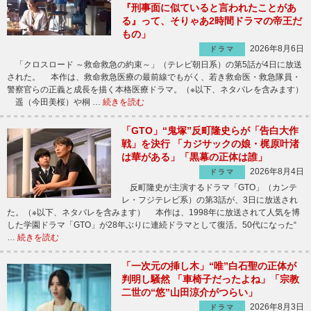
『刑事面に似ていると言われたことがあ
る』って、そりゃあ2時間ドラマの帝王だ
もの」
2026年8月6日
ドラマ
「クロスロード ～救命救急の約束～」（テレビ朝日系）の第5話が4日に放送
された。 本作は、救命救急医療の最前線でもがく、若き救命医・救急隊員・
警察官らの正義と成長を描く本格医療ドラマ。（※以下、ネタバレを含みます）
遥（今田美桜）や桐 …
続きを読む
「GTO」“鬼塚”反町隆史らが「告白大作
戦」を決行 「カジサックの娘・梶原叶渚
は華がある」「黒幕の正体は誰」
2026年8月4日
ドラマ
反町隆史が主演するドラマ「GTO」（カンテ
レ・フジテレビ系）の第3話が、3日に放送され
た。（※以下、ネタバレを含みます） 本作は、1998年に放送されて人気を博
した学園ドラマ「GTO」が28年ぶりに連続ドラマとして復活。50代になった“
…
続きを読む
「一次元の挿し木」“唯”白石聖の正体が
判明し騒然 「車椅子だったよね」「宗教
二世の“悠”山田涼介がつらい」
2026年8月3日
ドラマ