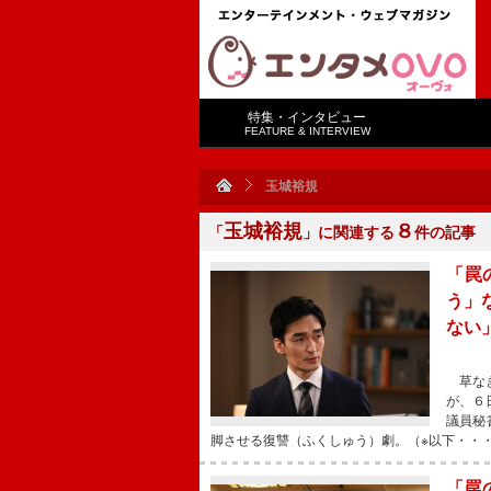
特集・インタビュー
FEATURE & INTERVIEW
玉城裕規
玉城裕規
８
「
」に関連する
件の記事
「罠
う」
ない
草なぎ
が、６
議員秘
脚させる復讐（ふくしゅう）劇。（※以下・・
「罠