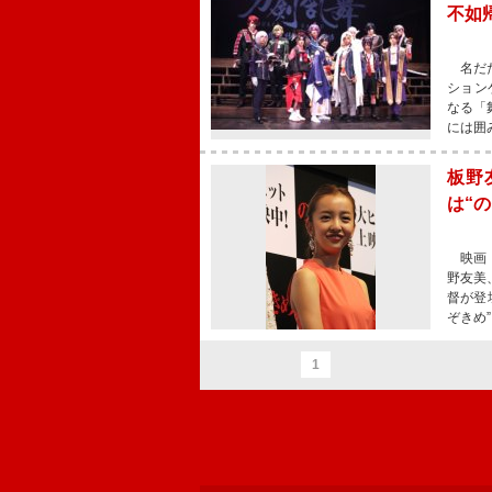
不如
名だた
ション
なる「
には囲
板野
は“
映画『
野友美
督が登
ぞきめ
1