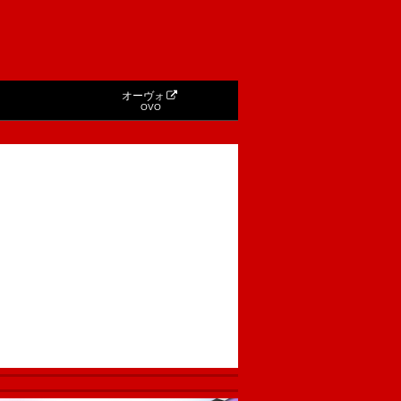
オーヴォ
OVO