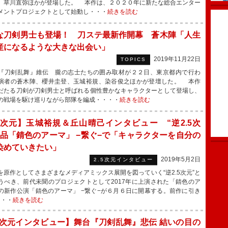
、草川直弥ほかが登場した。 本作は、２０２０年に新たな総合エンター
メントプロジェクトとして始動し・・・
続きを読む
な刀剣男士も登場！ 刀ステ最新作開幕 蒼木陣「人生
産になるような大きな出会い」
2019年11月22日
TOPICS
刀剣乱舞』維伝 朧の志士たちの囲み取材が２２日、東京都内で行わ
演者の蒼木陣、櫻井圭登、玉城裕規、染谷俊之ほかが登壇した。 本作
だたる刀剣が刀剣男士と呼ばれる個性豊かなキャラクターとして登場し、
の戦場を駆け巡りながら部隊を編成・・・・
続きを読む
.5次元】玉城裕規＆丘山晴己インタビュー “逆2.5次
作品「錆色のアーマ」 −繋ぐ−で「キャラクターを自分の
染めていきたい」
2019年5月2日
2.5次元インタビュー
原作としてさまざまなメディアミックス展開を図っていく“逆2.5次元”と
うべき、前代未聞のプロジェクトとして2017年に上演された「錆色のア
の新作公演「錆色のアーマ」 −繋ぐ−が６月６日に開幕する。前作に引き
・・・
続きを読む
.5次元インタビュー】舞台『刀剣乱舞』悲伝 結いの目の