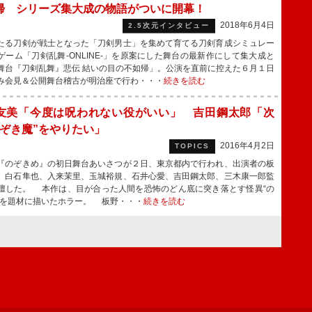
帰 シリーズ集大成の物語がついに開幕！
2018年6月4日
2.5次元インタビュー
る刀剣が戦士となった「刀剣男士」を集めて育てる刀剣育成シミュレー
ゲーム「刀剣乱舞-ONLINE-」を原案にした舞台の最新作にして集大成と
舞台『刀剣乱舞』悲伝 結いの目の不如帰」。公演を直前に控えた６月１日
み会見＆公開舞台稽古が明治座で行わ・・・
続きを読む
友美「今度は呪われない役がいい」 吉田鋼太郎「次
のぞき魔”をやりたい」
2016年4月2日
TOPICS
のぞきめ』の初日舞台あいさつが２日、東京都内で行われ、出演者の板
、白石隼也、入来茉里、玉城裕規、石井心愛、吉田鋼太郎、三木康一郎監
壇した。 本作は、目が合った人間を恐怖のどん底に突き落とす怪異“の
”を題材に描いたホラー。 板野・・・
続きを読む