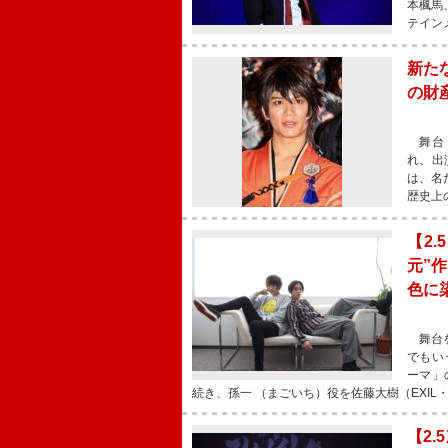
本楓馬
テイン
新た
の財
舞台『
れ、出
は、名
歴史上
【2
元”
色に
舞台を
でもい
ーマ」
続き、孫一 （まごいち）役を佐藤大樹（EXIL
【2