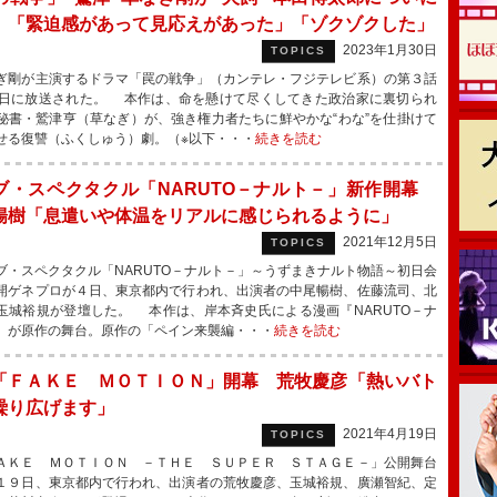
 「緊迫感があって見応えがあった」「ゾクゾクした」
2023年1月30日
TOPICS
剛が主演するドラマ「罠の戦争」（カンテレ・フジテレビ系）の第３話
0日に放送された。 本作は、命を懸けて尽くしてきた政治家に裏切られ
秘書・鷲津亨（草なぎ）が、強き権力者たちに鮮やかな“わな”を仕掛けて
せる復讐（ふくしゅう）劇。（※以下・・・
続きを読む
ブ・スペクタクル「NARUTO－ナルト－」新作開幕
暢樹「息遣いや体温をリアルに感じられるように」
2021年12月5日
TOPICS
・スペクタクル「NARUTO－ナルト－」～うずまきナルト物語～初日会
開ゲネプロが４日、東京都内で行われ、出演者の中尾暢樹、佐藤流司、北
玉城裕規が登壇した。 本作は、岸本斉史氏による漫画『NARUTO－ナ
』が原作の舞台。原作の「ペイン来襲編・・・
続きを読む
「ＦＡＫＥ ＭＯＴＩＯＮ」開幕 荒牧慶彦「熱いバト
繰り広げます」
2021年4月19日
TOPICS
ＫＥ ＭＯＴＩＯＮ －ＴＨＥ ＳＵＰＥＲ ＳＴＡＧＥ－」公開舞台
１９日、東京都内で行われ、出演者の荒牧慶彦、玉城裕規、廣瀬智紀、定