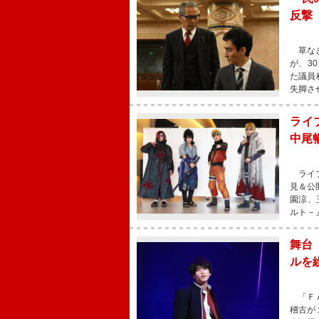
反撃
草なぎ
が、3
た議員
失脚さ
ライ
中尾
ライブ
見＆公
園涼、
ルト－
舞台
ルを
「ＦＡ
稽古が