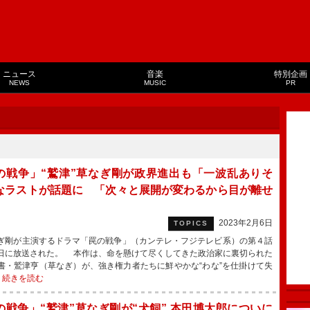
ニュース
音楽
特別企画
NEWS
MUSIC
PR
の戦争」“鷲津”草なぎ剛が政界進出も「一波乱ありそ
なラストが話題に 「次々と展開が変わるから目が離せ
」
2023年2月6日
TOPICS
剛が主演するドラマ「罠の戦争」（カンテレ・フジテレビ系）の第４話
日に放送された。 本作は、命を懸けて尽くしてきた政治家に裏切られた
書・鷲津亨（草なぎ）が、強き権力者たちに鮮やかな“わな”を仕掛けて失
・
続きを読む
の戦争」“鷲津”草なぎ剛が“犬飼” 本田博太郎についに