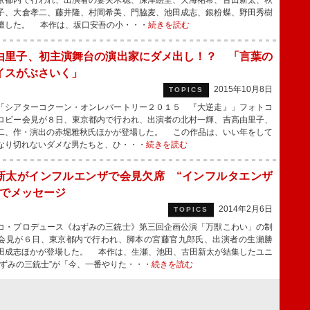
京都内で行われ、出演者の妻夫木聡、深津絵里、天海祐希、古田新太、秋
子、大倉孝二、藤井隆、村岡希美、門脇麦、池田成志、銀粉蝶、野田秀樹
壇した。 本作は、坂口安吾の小・・・
続きを読む
由里子、初主演舞台の演出家にダメ出し！？ 「言葉の
イスがぶさいく」
2015年10月8日
TOPICS
シアターコクーン・オンレパートリー２０１５ 『大逆走』」フォトコ
ロビー会見が８日、東京都内で行われ、出演者の北村一輝、吉高由里子、
二、作・演出の赤堀雅秋氏ほかが登場した。 この作品は、いい年をして
なり切れないダメな男たちと、ひ・・・
続きを読む
新太がインフルエンザで会見欠席 “インフルタエンザ
”でメッセージ
2014年2月6日
TOPICS
・プロデュース《ねずみの三銃士》第三回企画公演「万獣こわい」の制
会見が６日、東京都内で行われ、脚本の宮藤官九郎氏、出演者の生瀬勝
田成志ほかが登場した。 本作は、生瀬、池田、古田新太が結集したユニ
ねずみの三銃士”が「今、一番やりた・・・
続きを読む