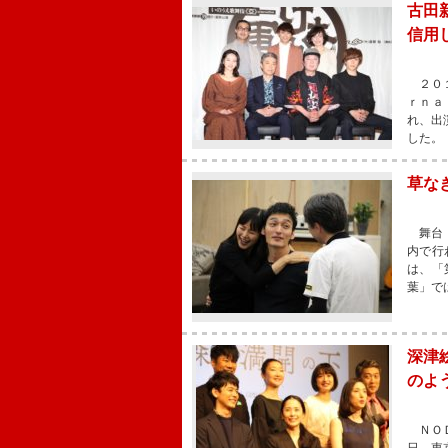
古田
信用
２０１
ｒｎａ
れ、出
した。
草な
舞台「
内で行
は、「
葉」で
深津
のよ
ＮＯＤ