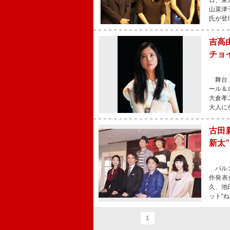
日、東
山菜津
氏が登
吉高
チョ
舞台「
ール＆
大倉孝
大人に
古田
新太
パルコ
作発表
久、池
ット“
1