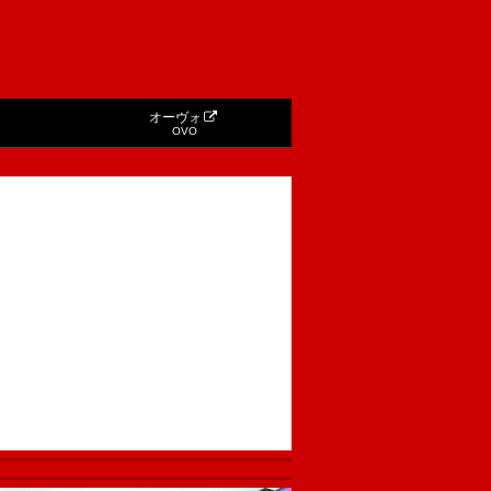
オーヴォ
OVO