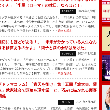
じゃん」「牢屋（ローマ）の休日。なるほど！」
2024年3月9日
TOPICS
ダヲが主演する「不適切にもほどがある！」（TBS系）の第7話が、8日
された。 本作は、中学校の体育教師・小川市郎（阿部）が、ひょんなこ
1986年から2024年へタイムスリップし、昭和の駄目おやじの「不適切」
令和の停滞した空気をかき回す、意識・・・
続きを読む
適切にもほどがある！」「未来が分かっている人生なん
きる価値あるのかよ」「純子と渚の会話は泣けた」
2024年3月1日
TOPICS
ダヲが主演する「不適切にもほどがある！」（TBS系）の第6話が、1日
された。 本作は、中学校の体育教師・小川市郎（阿部）が、ひょんなこ
1986年から2024年へタイムスリップし、昭和の駄目おやじの「不適切」
令和の停滞した空気をかき回す、意識・・・
続きを読む
河ドラマコラム】「青天を衝け」第十五回「篤太夫、薩
入」武家社会で頭角を現す栄一と、巧みに描かれる慶喜
関係
2021年5月26日
コラム
の俸禄（給料）をもらった渋沢栄一（吉沢亮）と喜作（高良健吾）を前