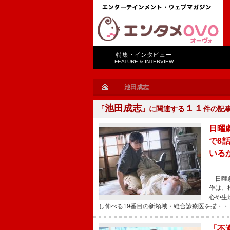
特集・インタビュー
FEATURE & INTERVIEW
池田成志
池田成志
１１
「
」に関連する
件の記
日曜
で8
いる
日曜劇
作は、
心や生
し伸べる19番目の新領域・総合診療医を描・・
「不