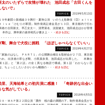
新太のいたずらで友情が壊れた 池田成志「古田くんを
しないで」
2019年5月13日
TOPICS
９年劇団☆新感線３９興行・夏秋公演 いのうえ歌舞伎《亞》ａｌｔｅ
ｔｉｖｅ「けむりの軍団」制作発表記者会見が１３日、東京都内で行わ
演者の古田新太、早乙女太一、清野菜名、須賀健太、池田成志ほかが登壇
 本作は、脚本家の倉持裕氏が書き上・・・
続きを読む
ぎ剛、舞台で犬役に挑戦 「ほぼしゃべらなくていい」
2019年4月27日
TOPICS
家族のはなし ＰＡＲＴ１」の公開舞台稽古＆取材会が２７日、東京都
われ、出演者の草なぎ剛、小西真奈美、池田成志が出席した。 本舞台
第１話」と「第２話」の全く異なる物語で構成。第１話「わからない言
は、ちょっとしたいさかいから離婚の・・・
続きを読む
絵里、天海祐希との初共演に感激！ 「奇跡的な出会い
うな気がしている」
2018年4月5日
TOPICS
Ａ・ＭＡＰ第２２回公演「贋作 桜の森の満開の下」制作発表会見が５