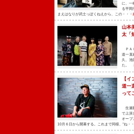
に、一
る平岡
まえはなりが武士っぽくねえから、この・・・
山本
太「
ＰＡＲ
道一直
久、池
た。 
【イ
道一
って
生瀬勝
で上演
オープ
10月６日から開幕する。これまで同様、“ね・