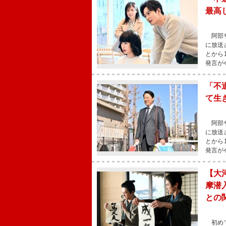
最高
阿部サ
に放送
とから
発言が
「不
て生
阿部サ
に放送
とから
発言が
【大
摩潜
との
初めて