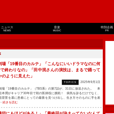
ニュース
音楽
特別企画
NEWS
MUSIC
PR
事
劇場「19番目のカルテ」「こんなにいいドラマなのに何
話で終わりなの」「田中泯さんの演技は、まるで踊って
かのように見えた」
2025年9月1日
TOPICS
場「19番目のカルテ」（TBS系）の第7話が、31日に放送された。 本
松本潤がキャリア30年目で初の医師役に挑戦！ 病気を診るだけでなく、
活背景を基に患者にとっての最善を見つけ出し、生き方そのものに手を差
・
続きを読む
適切にもほどがある！」「最終回が決まってないなんて