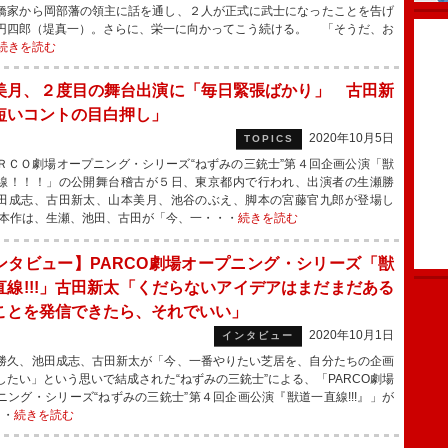
橋家から岡部藩の領主に話を通し、２人が正式に武士になったことを告げ
円四郎（堤真一）。さらに、栄一に向かってこう続ける。 「そうだ、お
続きを読む
美月、２度目の舞台出演に「毎日緊張ばかり」 古田新
短いコントの目白押し」
2020年10月5日
TOPICS
ＣＯ劇場オープニング・シリーズ“ねずみの三銃士”第４回企画公演「獣
線！！！」の公開舞台稽古が５日、東京都内で行われ、出演者の生瀬勝
田成志、古田新太、山本美月、池谷のぶえ、脚本の宮藤官九郎が登場し
本作は、生瀬、池田、古田が「今、一・・・
続きを読む
ンタビュー】PARCO劇場オープニング・シリーズ「獣
直線!!!」古田新太「くだらないアイデアはまだまだある
ことを発信できたら、それでいい」
2020年10月1日
インタビュー
久、池田成志、古田新太が「今、一番やりたい芝居を、自分たちの企画
したい」という思いで結成された“ねずみの三銃士”による、「PARCO劇場
ニング・シリーズ“ねずみの三銃士”第４回企画公演『獣道一直線!!!』」が
・・
続きを読む