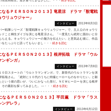
の現役高校生。透き通ったまなざしに、・・・
続きを読む
になるＰＥＲＳＯＮ２０１３】竜星涼 ドラマ「獣電戦
ョウリュウジャー」
2013年8月3日
インタビュー
ー戦隊シリーズ「獣電戦隊キョウリュウジャー」で、主人公のキョウリ
ッドこと桐生ダイゴを演じる竜星涼さん。「一度見たら絶対に面白いと分
もらえる。キョウリュウジャーの魅力を伝えたい」と意気込む彼に、作品
いをたっぷりと語ってもらいまし・・・
続きを読む
になるＰＥＲＳＯＮ２０１３】根岸拓哉 ドラマ「ウル
マンギンガ」
2013年7月8日
インタビュー
０日スタートの「ウルトラマンギンガ」で、新世代のウルトラマンを演
岸拓哉さん。「絶対に１０代のうちに特撮ヒーローものをやりたい」と願
たという彼の思いが、ついにかなった形だ。ＮＥＷヒーローを演じる根岸
、その素顔を探ってみました。 ―・・・
続きを読む
になるＰＥＲＳＯＮ２０１３】平田薫 ドラマ「ラス
シンデレラ」
2013年6月12日
インタビュー