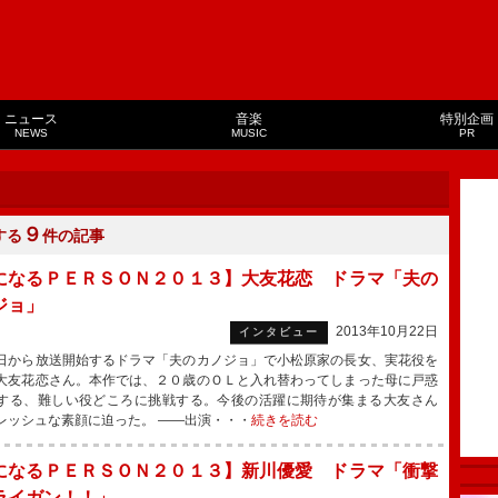
ニュース
音楽
特別企画
NEWS
MUSIC
PR
９
する
件の記事
になるＰＥＲＳＯＮ２０１３】大友花恋 ドラマ「夫の
ジョ」
2013年10月22日
インタビュー
から放送開始するドラマ「夫のカノジョ」で小松原家の長女、実花役を
大友花恋さん。本作では、２０歳のＯＬと入れ替わってしまった母に戸惑
する、難しい役どころに挑戦する。今後の活躍に期待が集まる大友さん
レッシュな素顔に迫った。 ――出演・・・
続きを読む
になるＰＥＲＳＯＮ２０１３】新川優愛 ドラマ「衝撃
ライガン！！」