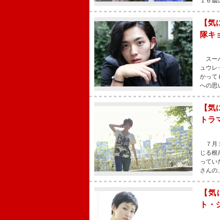
１６歳
【気
隊キ
スーパ
ュウレ
かって
への思
【気
トラ
７月１
じる根
ってい
さんの
【気
ト・