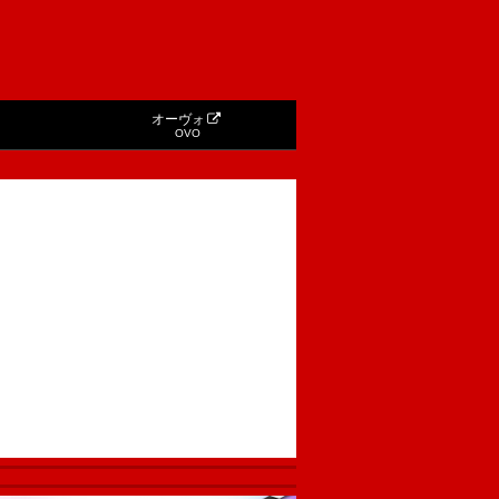
オーヴォ
OVO