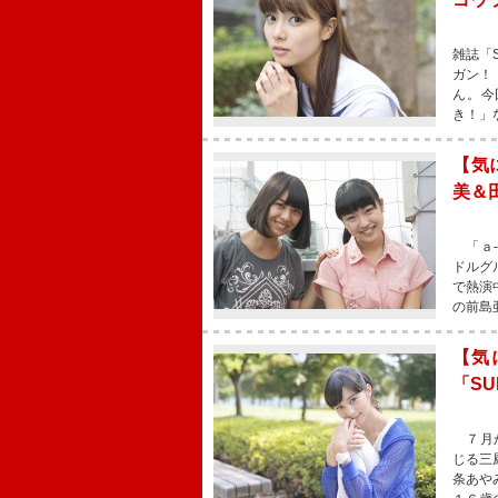
雑誌「
ガン！
ん。今
き！」
【気
美＆
「ａ‐
ドルグ
で熱演
の前島
【気
「SU
７月か
じる三
条あや