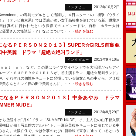
2013年10月2日
インタビュー
Seventeen」の専属モデルとして活躍し、４日スタートの「衝撃ゴウライ
！」（テレビ東京系）では霊感が強い女子高校生を演じている新川優愛さ
回は真冬に行われたという撮影でのエピソードや、自称「ホラー大好
な優愛さんの怪談話（？）などについて・・・
続きを読む
になるＰＥＲＳＯＮ２０１３】SUPER☆GiRLS前島亜
田中美麗 ドラマ「超絶☆絶叫ランド」
2013年9月10日
インタビュー
ｎａｔｉｏｎ」など、この夏はライブやイベントでも大活躍だったアイ
ループ・ＳＵＰＥＲ☆ＧｉＲＬＳが、初主演ドラマ「超絶☆絶叫ランド」
中。それぞれの個性をキュートに発揮している彼女たちの中から、アミ役
亜美さんとミレイ役の田中美麗さんに、・・・
続きを読む
になるＰＥＲＳＯＮ２０１３】中条あやみ ドラマ
MMER NUDE」
2013年8月29日
インタビュー
ら放送中の“月９”ドラマ「SUMMER NUDE」で、主人公の山下智久演
厨朝日が働く写真館のアルバイト、一瀬麻美役をキュートに演じている中
みさん。大阪在住で、今は仕事のたびに新幹線で東京に通っているという