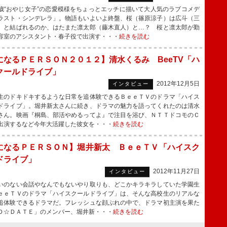
“おやじ女子”の恋愛模様をちょっとエッチに描いて大人気のラブコメデ
ラスト・シンデレラ」。物語もいよいよ終盤、桜（篠原涼子）は広斗（三
）と結ばれるのか、はたまた凛太郎（藤木直人）と…？ 桜と凛太郎が勤
容室のアシスタント・春子役で出演す・・・
続きを読む
になるＰＥＲＳＯＮ２０１２】清水くるみ BeeTV「ハ
クールドライブ」
2012年12月5日
インタビュー
のドキドキするような日常を追体験できるＢｅｅＴＶのドラマ「ハイス
ドライブ」。堀井新太さんに続き、ドラマの魅力を語ってくれたのは清水
さん。映画『桐島、部活やめるってよ』で注目を浴び、ＮＴＴドコモのＣ
出演するなど今年大活躍した彼女を・・・
続きを読む
になるＰＥＲＳＯＮ】堀井新太 ＢｅｅＴＶ「ハイスク
ドライブ」
2012年11月27日
インタビュー
のない会話やなんでもないやり取りも、どこかキラキラしていた学園生
ｅｅＴＶのドラマ「ハイスクールドライブ」は、そんな高校生のリアルな
追体験できるドラマだ。フレッシュな顔ぶれの中で、ドラマ初主演を果た
Ｄ☆ＤＡＴＥ」のメンバー、堀井新・・・
続きを読む