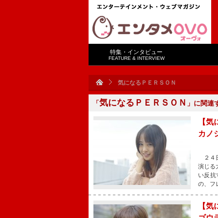
特集・インタビュー
FEATURE & INTERVIEW
気になるＰＥＲＳＯＮ
気になるＰＥＲＳＯＮ
「
」に関連
【気
カノ
２４日
演じる
い反抗
の、フ
【気
ゴウ