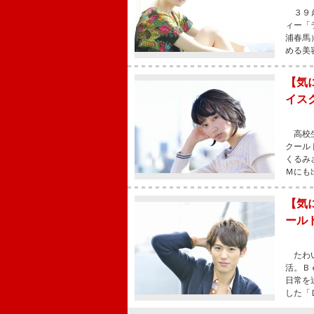
３９歳
ィー「
浦春馬
める美
【気
イス
高校生
クール
くるみ
Ｍにも
【気
ール
たわい
活。Ｂ
日常を
した「