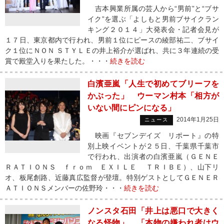
吉本興業所属の芸人から“男前”と“ブサ
イク”を選ぶ「よしもと男前ブサイクラン
キング２０１４」大発表会・記者会見が
１７日、東京都内で行われ、男前１位にピースの綾部祐二、ブサイ
ク１位にＮＯＮ ＳＴＹＬＥの井上裕介が選ばれ、共に３年連続の受
賞で殿堂入りを果たした。・・・
続きを読む
白濱亜嵐「人生で初めてブリーフを
かぶった」 ウーマン村本「相方が
いない間にピンになる」
2014年1月25日
ニュース
映画『セブンデイズ リポート』の特
別上映イベントが２５日、千葉県千葉市
で行われ、出演者の白濱亜嵐（ＧＥＮＥ
ＲＡＴＩＯＮＳ ｆｒｏｍ ＥＸＩＬＥ ＴＲＩＢＥ）、山下リ
オ、板尾創路、近藤真広監督が登壇。特別ゲストとしてＧＥＮＥＲ
ＡＴＩＯＮＳメンバーの佐野玲・・・
続きを読む
ノンスタ石田「井上は悪口で大きく
なる怪物」 「本物の嫌われ者はウ