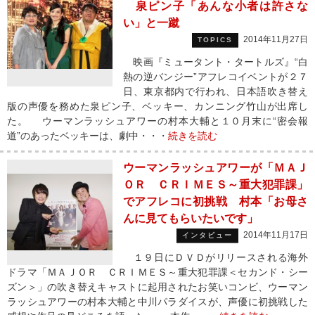
泉ピン子「あんな小者は許さな
い」と一蹴
2014年11月27日
TOPICS
映画『ミュータント・タートルズ』“白
熱の逆バンジー”アフレコイベントが２７
日、東京都内で行われ、日本語吹き替え
版の声優を務めた泉ピン子、ベッキー、カンニング竹山が出席し
た。 ウーマンラッシュアワーの村本大輔と１０月末に“密会報
道”のあったベッキーは、劇中・・・
続きを読む
ウーマンラッシュアワーが「ＭＡＪ
ＯＲ ＣＲＩＭＥＳ～重大犯罪課」
でアフレコに初挑戦 村本「お母さ
んに見てもらいたいです」
2014年11月17日
インタビュー
１９日にＤＶＤがリリースされる海外
ドラマ「ＭＡＪＯＲ ＣＲＩＭＥＳ～重大犯罪課＜セカンド・シー
ズン＞」の吹き替えキャストに起用されたお笑いコンビ、ウーマン
ラッシュアワーの村本大輔と中川パラダイスが、声優に初挑戦した