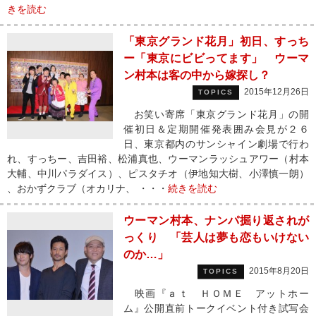
きを読む
「東京グランド花月」初日、すっち
ー「東京にビビってます」 ウーマ
ン村本は客の中から嫁探し？
2015年12月26日
TOPICS
お笑い寄席「東京グランド花月」の開
催初日＆定期開催発表囲み会見が２６
日、東京都内のサンシャイン劇場で行わ
れ、すっちー、吉田裕、松浦真也、ウーマンラッシュアワー（村本
大輔、中川パラダイス）、ピスタチオ（伊地知大樹、小澤慎一朗）
、おかずクラブ（オカリナ、 ・・・
続きを読む
ウーマン村本、ナンパ掘り返されが
っくり 「芸人は夢も恋もいけない
のか…」
2015年8月20日
TOPICS
映画『ａｔ ＨＯＭＥ アットホー
ム』公開直前トークイベント付き試写会