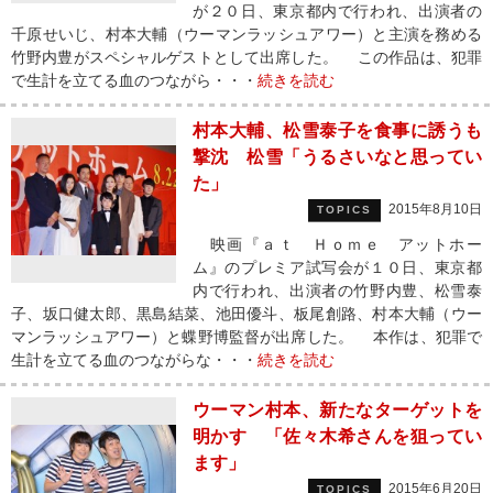
が２０日、東京都内で行われ、出演者の
千原せいじ、村本大輔（ウーマンラッシュアワー）と主演を務める
竹野内豊がスペシャルゲストとして出席した。 この作品は、犯罪
で生計を立てる血のつながら・・・
続きを読む
村本大輔、松雪泰子を食事に誘うも
撃沈 松雪「うるさいなと思ってい
た」
2015年8月10日
TOPICS
映画『ａｔ Ｈｏｍｅ アットホー
ム』のプレミア試写会が１０日、東京都
内で行われ、出演者の竹野内豊、松雪泰
子、坂口健太郎、黒島結菜、池田優斗、板尾創路、村本大輔（ウー
マンラッシュアワー）と蝶野博監督が出席した。 本作は、犯罪で
生計を立てる血のつながらな・・・
続きを読む
ウーマン村本、新たなターゲットを
明かす 「佐々木希さんを狙ってい
ます」
2015年6月20日
TOPICS