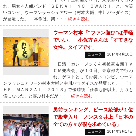
れ、男女４人組バンド「ＳＥＫＡＩ ＮＯ ＯＷＡＲＩ」と、お笑
いコンビ、ウーマンラッシュアワー（村本大輔、中川パラダイス）
が登壇した。 本作は、楽・・・
続きを読む
ウーマン村本「“ファン遊び”は手軽
でいい」 小保方さんは「すてきな
女性。タイプです」
2014年4月10日
ニュース
日清「カレーメシくん初披露＆新ＴＶ
ＣＭ発表会」が１０日、東京都内で行わ
れ、ゲストとしてお笑いコンビ、ウーマ
ンラッシュアワーの村本大輔と中川パラダイスが登壇した。 「Ｔ
ＨＥ ＭＡＮＺＡＩ ２０１３」で優勝後「仕事も倍以上、月収も
倍になった」と喜ぶ村本だが・・・
続きを読む
男前ランキング、ピース綾部が１位
で殿堂入り ノンスタ井上「日本の
全ての方々が僕を求めている」
2014年3月17日
ニュース