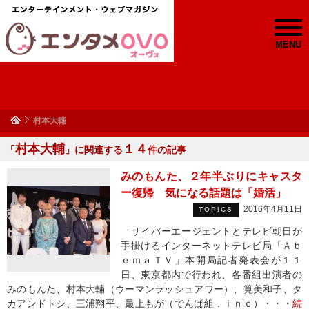
MENU
村本大輔
村本大輔
１４
「
」に関連する
件の記事
みのもんた、２年半ぶりにキャスタ
ー復帰 気になる話題は「婚活」
2016年4月11日
TOPICS
サイバーエージェントとテレビ朝日が
手掛けるインターネットテレビ局「Ａｂ
ｅｍａＴＶ」本開局記者発表会が１１
日、東京都内で行われ、各番組出演者の
みのもんた、村本大輔（ウーマンラッシュアワー）、筧美和子、タ
カアンドトシ、三浦翔平、最上もが（でんぱ組．ｉｎｃ）・・・
続