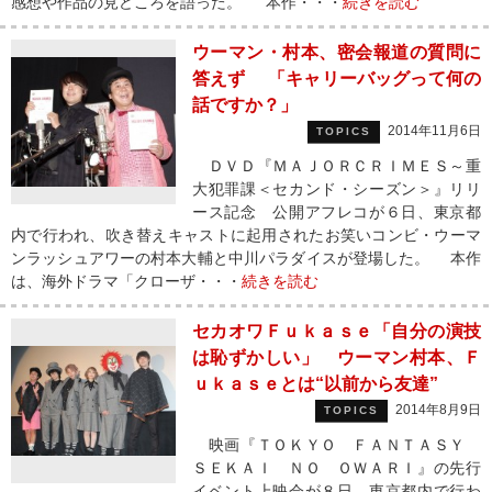
感想や作品の見どころを語った。 本作・・・
続きを読む
ウーマン・村本、密会報道の質問に
答えず 「キャリーバッグって何の
話ですか？」
2014年11月6日
TOPICS
ＤＶＤ『ＭＡＪＯＲＣＲＩＭＥＳ～重
大犯罪課＜セカンド・シーズン＞』リリ
ース記念 公開アフレコが６日、東京都
内で行われ、吹き替えキャストに起用されたお笑いコンビ・ウーマ
ンラッシュアワーの村本大輔と中川パラダイスが登場した。 本作
は、海外ドラマ「クローザ・・・
続きを読む
セカオワＦｕｋａｓｅ「自分の演技
は恥ずかしい」 ウーマン村本、Ｆ
ｕｋａｓｅとは“以前から友達”
2014年8月9日
TOPICS
映画『ＴＯＫＹＯ ＦＡＮＴＡＳＹ
ＳＥＫＡＩ ＮＯ ＯＷＡＲＩ』の先行
イベント上映会が８日、東京都内で行わ