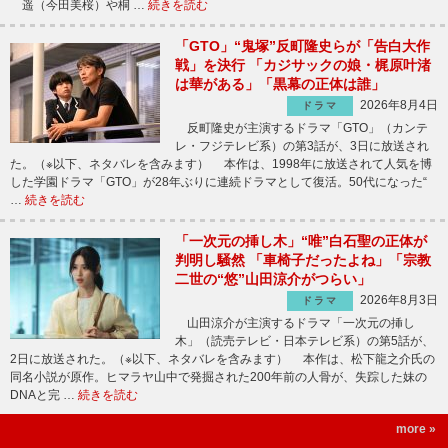
遥（今田美桜）や桐 …
続きを読む
「GTO」“鬼塚”反町隆史らが「告白大作
戦」を決行 「カジサックの娘・梶原叶渚
は華がある」「黒幕の正体は誰」
2026年8月4日
ドラマ
反町隆史が主演するドラマ「GTO」（カンテ
レ・フジテレビ系）の第3話が、3日に放送され
た。（※以下、ネタバレを含みます） 本作は、1998年に放送されて人気を博
した学園ドラマ「GTO」が28年ぶりに連続ドラマとして復活。50代になった“
…
続きを読む
「一次元の挿し木」“唯”白石聖の正体が
判明し騒然 「車椅子だったよね」「宗教
二世の“悠”山田涼介がつらい」
2026年8月3日
ドラマ
山田涼介が主演するドラマ「一次元の挿し
木」（読売テレビ・日本テレビ系）の第5話が、
2日に放送された。（※以下、ネタバレを含みます） 本作は、松下龍之介氏の
同名小説が原作。ヒマラヤ山中で発掘された200年前の人骨が、失踪した妹の
DNAと完 …
続きを読む
more »