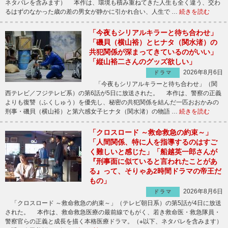
ネタバレを含みます） 本作は、環境も積み重ねてきた人生も全く違う、交わ
るはずのなかった歳の差の男女が静かに引かれ合い、人生で …
続きを読む
「今夜もシリアルキラーと待ち合わせ」
「磯貝（横山裕）とヒナタ（関水渚）の
共犯関係が深まってきているのがいい」
「縦山裕二さんのグッズ欲しい」
2026年8月6日
ドラマ
「今夜もシリアルキラーと待ち合わせ」（関
西テレビ／フジテレビ系）の第6話が5日に放送された。 本作は、警察の正義
よりも復讐（ふくしゅう）を優先し、秘密の共犯関係を結んだ一匹おおかみの
刑事・磯貝（横山裕）と第六感女子ヒナタ（関水渚）の物語 …
続きを読む
「クロスロード ～救命救急の約束～」
「人間関係、特に人を指導するのはすご
く難しいと感じた」「船越英一郎さんが
『刑事面に似ていると言われたことがあ
る』って、そりゃあ2時間ドラマの帝王だ
もの」
2026年8月6日
ドラマ
「クロスロード ～救命救急の約束～」（テレビ朝日系）の第5話が4日に放送
された。 本作は、救命救急医療の最前線でもがく、若き救命医・救急隊員・
警察官らの正義と成長を描く本格医療ドラマ。（※以下、ネタバレを含みます）