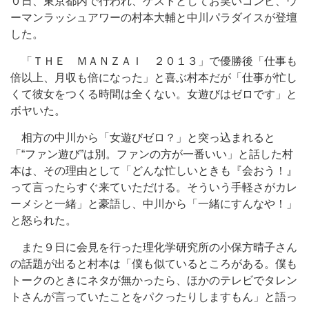
０日、東京都内で行われ、ゲストとしてお笑いコンビ、ウ
ーマンラッシュアワーの村本大輔と中川パラダイスが登壇
した。
「ＴＨＥ ＭＡＮＺＡＩ ２０１３」で優勝後「仕事も
倍以上、月収も倍になった」と喜ぶ村本だが「仕事が忙し
くて彼女をつくる時間は全くない。女遊びはゼロです」と
ボヤいた。
相方の中川から「女遊びゼロ？」と突っ込まれると
「“ファン遊び”は別。ファンの方が一番いい」と話した村
本は、その理由として「どんな忙しいときも『会おう！』
って言ったらすぐ来ていただける。そういう手軽さがカレ
ーメシと一緒」と豪語し、中川から「一緒にすんなや！」
と怒られた。
また９日に会見を行った理化学研究所の小保方晴子さん
の話題が出ると村本は「僕も似ているところがある。僕も
トークのときにネタが無かったら、ほかのテレビでタレン
トさんが言っていたことをパクったりしますもん」と語っ