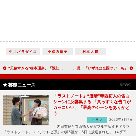
中川パラダイス
小保方晴子
村本大輔
“天使すぎる”橋本環奈、「認知度１００％のアイドルに」 テレビ東京「世界卓球２０１４」ＣＭに出演
さんみゅ～、ライブで１５００人動員 「いずれは全国ツアーも」
芸能ニュース
NEWS
「ラストノート」“澄晴”寺西拓人の告白
シーンに反響集まる 「真っすぐな告白が
カッコいい」「最高のシーンをありがと
う」
2026年8月7日
ドラマ
内田有紀と寺西拓人がダブル主演するドラマ
「ラストノート」（フジテレビ系）の第5話が、6日に放送された。（※以下、