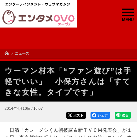
MENU
ニュース
ウーマン村本「“ファン遊び”は手
軽でいい」 小保方さんは「すて
きな女性。タイプです」
2014年4月10日 / 16:07
ポスト
シェア
送る
日清「カレーメシくん初披露＆新ＴＶＣＭ発表会」が１