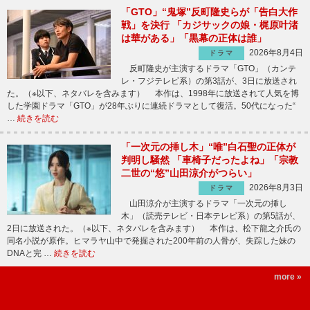
「GTO」“鬼塚”反町隆史らが「告白大作
戦」を決行 「カジサックの娘・梶原叶渚
は華がある」「黒幕の正体は誰」
2026年8月4日
ドラマ
反町隆史が主演するドラマ「GTO」（カンテ
レ・フジテレビ系）の第3話が、3日に放送され
た。（※以下、ネタバレを含みます） 本作は、1998年に放送されて人気を博
した学園ドラマ「GTO」が28年ぶりに連続ドラマとして復活。50代になった“
…
続きを読む
「一次元の挿し木」“唯”白石聖の正体が
判明し騒然 「車椅子だったよね」「宗教
二世の“悠”山田涼介がつらい」
2026年8月3日
ドラマ
山田涼介が主演するドラマ「一次元の挿し
木」（読売テレビ・日本テレビ系）の第5話が、
2日に放送された。（※以下、ネタバレを含みます） 本作は、松下龍之介氏の
同名小説が原作。ヒマラヤ山中で発掘された200年前の人骨が、失踪した妹の
DNAと完 …
続きを読む
more »