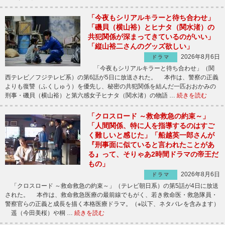
「今夜もシリアルキラーと待ち合わせ」
「磯貝（横山裕）とヒナタ（関水渚）の
共犯関係が深まってきているのがいい」
「縦山裕二さんのグッズ欲しい」
2026年8月6日
ドラマ
「今夜もシリアルキラーと待ち合わせ」（関
西テレビ／フジテレビ系）の第6話が5日に放送された。 本作は、警察の正義
よりも復讐（ふくしゅう）を優先し、秘密の共犯関係を結んだ一匹おおかみの
刑事・磯貝（横山裕）と第六感女子ヒナタ（関水渚）の物語 …
続きを読む
「クロスロード ～救命救急の約束～」
「人間関係、特に人を指導するのはすご
く難しいと感じた」「船越英一郎さんが
『刑事面に似ていると言われたことがあ
る』って、そりゃあ2時間ドラマの帝王だ
もの」
2026年8月6日
ドラマ
「クロスロード ～救命救急の約束～」（テレビ朝日系）の第5話が4日に放送
された。 本作は、救命救急医療の最前線でもがく、若き救命医・救急隊員・
警察官らの正義と成長を描く本格医療ドラマ。（※以下、ネタバレを含みます）
遥（今田美桜）や桐 …
続きを読む