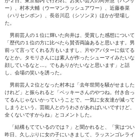
が２日、東京都内で行われ、お笑い芸人の向井慧（パンサ
ー）、村本大輔（ウーマンラッシュアワー）、近藤春菜
（ハリセンボン）、長谷川忍（シソンヌ）ほかが登場し
た。
男前芸人の１位に輝いた向井は、受賞した感想について
「歴代の１位の方に比べたら賛否両論あると思います。男
前って言ってくれる方もいますし、片やアバターに似てる
なとか。タモリさんには素人が作ったシューマイみたいな
顔しているなと…。でもありがたいなと思います」と話
し、会場の笑いを誘った。
男前芸人２位となった村本は「去年世間を騒がせました
けれど」と振られると「ベッキーさんのやつね。付き合っ
てるんじゃないかっていうことで、一気に女友達が減って
しまうという。芸能人とのうわさがあればいいですけど、
全くないですからね」とコメントした。
「結構もてているのでは？」と聞かれると、「実はつい
昨日、久しぶりに女の子にいきまして、ラッスンゴレライ