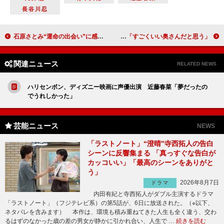
長谷川忍
石原さとみ“運命の出会い”に感激 「ダイニングテーブルを頂きました」
アジアン馬場園、元彼チャンカワイの結婚を祝福 「すごくいい奥さんだと思う」
関連ニュース
RELATED NEWS
ハリセンボン、ディズニー映画に声優出演 近藤春菜「夢だったの
でうれしかった」
芸能ニュース
NEWS
「ラストノート」“澄晴”寺西拓人の告白
シーンに反響集まる 「真っすぐな告白が
カッコいい」「最高のシーンをありがと
う」
2026年8月7日
ドラマ
内田有紀と寺西拓人がダブル主演するドラマ
「ラストノート」（フジテレビ系）の第5話が、6日に放送された。（※以下、
ネタバレを含みます） 本作は、環境も積み重ねてきた人生も全く違う、交わ
るはずのなかった歳の差の男女が静かに引かれ合い、人生で …
続きを読む