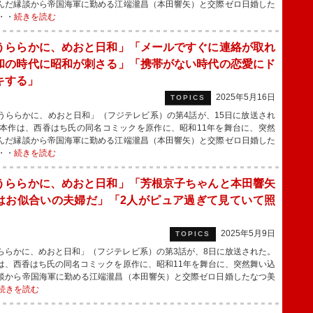
んだ縁談から帝国海軍に勤める江端瀧昌（本田響矢）と交際ゼロ日婚した
・・
続きを読む
うららかに、めおと日和」「メールですぐに連絡が取れ
和の時代に昭和が刺さる」「携帯がない時代の恋愛にド
キする」
2025年5月16日
TOPICS
ららかに、めおと日和」（フジテレビ系）の第4話が、15日に放送され
本作は、西香はち氏の同名コミックを原作に、昭和11年を舞台に、突然
んだ縁談から帝国海軍に勤める江端瀧昌（本田響矢）と交際ゼロ日婚した
・・
続きを読む
うららかに、めおと日和」「芳根京子ちゃんと本田響矢
はお似合いの夫婦だ」「2人がピュア過ぎて見ていて照
」
2025年5月9日
TOPICS
ららかに、めおと日和」（フジテレビ系）の第3話が、8日に放送された。
、西香はち氏の同名コミックを原作に、昭和11年を舞台に、突然舞い込
談から帝国海軍に勤める江端瀧昌（本田響矢）と交際ゼロ日婚したなつ美
続きを読む