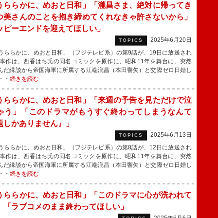
うららかに、めおと日和」「瀧昌さま、絶対に帰ってき
つ美さんのことを抱き締めてくれなきゃ許さないから」
ッピーエンドを迎えてほしい」
2025年6月20日
TOPICS
ららかに、めおと日和」（フジテレビ系）の第9話が、19日に放送され
本作は、西香はち氏の同名コミックを原作に、昭和11年を舞台に、突然
んだ縁談から帝国海軍に所属する江端瀧昌（本田響矢）と交際ゼロ日婚し
・・
続きを読む
うららかに、めおと日和」「来週の予告を見ただけで泣
ゃう」「このドラマがもうすぐ終わってしまうなんて
題しかありません』」
2025年6月13日
TOPICS
ららかに、めおと日和」（フジテレビ系）の第8話が、12日に放送され
本作は、西香はち氏の同名コミックを原作に、昭和11年を舞台に、突然
んだ縁談から帝国海軍に所属する江端瀧昌（本田響矢）と交際ゼロ日婚し
・・
続きを読む
うららかに、めおと日和」「このドラマに心が洗われて
」「ラブコメのまま終わってほしい」