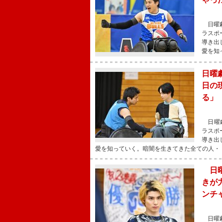
日曜劇
ラスポ
導き出
愛を知
日曜
日の
る」
日曜劇
ラスポ
導き出
愛を知っていく。暗闇を生きてきた全ての人・
日曜
きが
ンチ
日曜劇