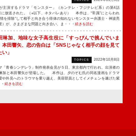
主演するドラマ「モンスター」（カンテレ・フジテレビ系）の第4話
日に放送された。（※以下、ネタバレあり） 本作は、“常識”にとらわれ
感情を排除”して相手と向き合う得体の知れないモンスター弁護士・神波亮
里）が、さまざまな問題と向き合い、ま・・・
続きを読む
田琳加、地味な女子高生役に「すっぴんで挑んでいま
 本田響矢、恋の告白は「SNSじゃなく相手の顔を見て
たい」
2022年10月8日
TOPICS
「青春シンデレラ」制作発表会見が５日、東京都内で行われ、出演者の
琳加と本田響矢が登場した。 本作は、夕のぞむ氏の同名漫画をドラマ
愛や外見へのトラウマを乗り越え、美容部員としてイメチェンを遂げた紫
・・
続きを読む