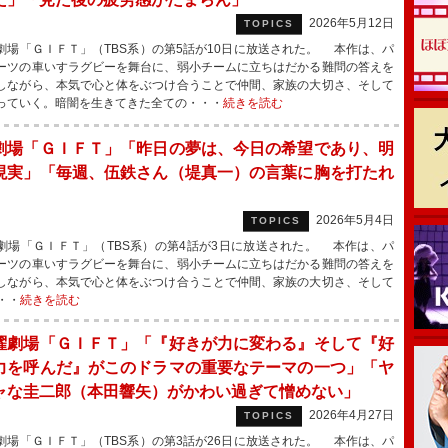
2026年5月12日
TOPICS
場「ＧＩＦＴ」（TBS系）の第5話が10日に放送された。 本作は、パ
ーツの車いすラグビーを舞台に、弱小チームに立ちはだかる難問の答えを
しながら、本気で心と体をぶつけ合うことで仲間、家族の大切さ、そして
っていく。暗闇を生きてきた全ての・・・
続きを読む
劇場「ＧＩＦＴ」「昨日の夢は、今日の希望であり、明
現実」「毎週、伍鉄さん（堤真一）の言葉に胸を打たれ
2026年5月4日
TOPICS
場「ＧＩＦＴ」（TBS系）の第4話が3日に放送された。 本作は、パ
ーツの車いすラグビーを舞台に、弱小チームに立ちはだかる難問の答えを
しながら、本気で心と体をぶつけ合うことで仲間、家族の大切さ、そして
・・
続きを読む
劇場「ＧＩＦＴ」「『好きが力に変わる』そして『好
力を呼んだ』がこのドラマの重要なテーマの一つ」「ヤ
ャな圭二郎（本田響矢）がかわい過ぎて憎めない」
2026年4月27日
TOPICS
場「ＧＩＦＴ」（TBS系）の第3話が26日に放送された。 本作は、パ