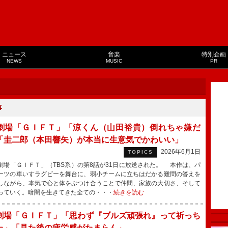
ニュース
音楽
特別企画
NEWS
MUSIC
PR
事
劇場「ＧＩＦＴ」「涼くん（山田裕貴）倒れちゃ嫌だ
「圭二郎（本田響矢）が本当に生意気でかわいい」
2026年6月1日
TOPICS
場「ＧＩＦＴ」（TBS系）の第8話が31日に放送された。 本作は、パ
ーツの車いすラグビーを舞台に、弱小チームに立ちはだかる難問の答えを
しながら、本気で心と体をぶつけ合うことで仲間、家族の大切さ、そして
っていく。暗闇を生きてきた全ての・・・
続きを読む
劇場「ＧＩＦＴ」「思わず『ブルズ頑張れ』って祈っち
た」「見た後の疲労感がたまらん」