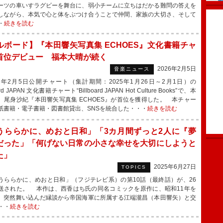
ーツの車いすラグビーを舞台に、弱小チームに立ちはだかる難問の答えを
しながら、本気で心と体をぶつけ合うことで仲間、家族の大切さ、そして
・
続きを読む
ルボード】『本田響矢写真集 ECHOES』文化書籍チャ
首位デビュー 福本大晴が続く
2026年2月5日
音楽ニュース
6年2月5日公開チャート（集計期間：2025年1月26日～2月1日）の
oard JAPAN 文化書籍チャート“Billboard JAPAN Hot Culture Books”で、本
、尾身沙紀『本田響矢写真集 ECHOES』が首位を獲得した。 本チャー
紙書籍・電子書籍・図書館貸出、SNSを統合した・・・
続きを読む
うららかに、めおと日和」「3カ月間ずっと2人に『夢
だった」「何げない日常の小さな幸せを大切にしようと
た」
2025年6月27日
TOPICS
ららかに、めおと日和」（フジテレビ系）の第10話（最終話）が、26
送された。 本作は、西香はち氏の同名コミックを原作に、昭和11年を
、突然舞い込んだ縁談から帝国海軍に所属する江端瀧昌（本田響矢）と交
・・
続きを読む