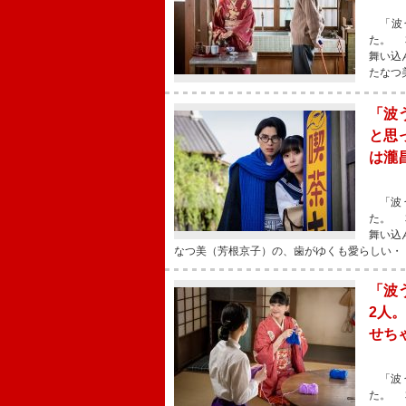
「波う
た。 
舞い込
たなつ
「波
と思
は瀧
「波う
た。 
舞い込
なつ美（芳根京子）の、歯がゆくも愛らしい・
「波
2人
せち
「波う
た。 