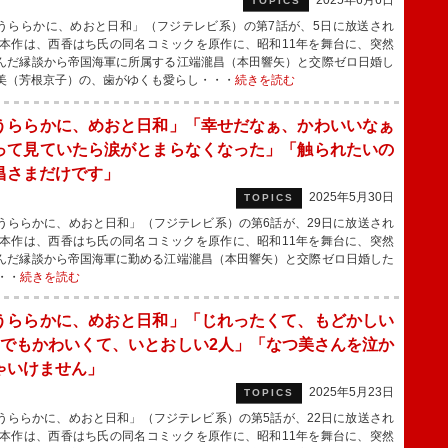
2025年6月6日
TOPICS
ららかに、めおと日和」（フジテレビ系）の第7話が、5日に放送され
本作は、西香はち氏の同名コミックを原作に、昭和11年を舞台に、突然
んだ縁談から帝国海軍に所属する江端瀧昌（本田響矢）と交際ゼロ日婚し
美（芳根京子）の、歯がゆくも愛らし・・・
続きを読む
うららかに、めおと日和」「幸せだなぁ、かわいいなぁ
って見ていたら涙がとまらなくなった」「触られたいの
昌さまだけです」
2025年5月30日
TOPICS
ららかに、めおと日和」（フジテレビ系）の第6話が、29日に放送され
本作は、西香はち氏の同名コミックを原作に、昭和11年を舞台に、突然
んだ縁談から帝国海軍に勤める江端瀧昌（本田響矢）と交際ゼロ日婚した
・・
続きを読む
うららかに、めおと日和」「じれったくて、もどかしい
。でもかわいくて、いとおしい2人」「なつ美さんを泣か
ゃいけません」
2025年5月23日
TOPICS
ららかに、めおと日和」（フジテレビ系）の第5話が、22日に放送され
本作は、西香はち氏の同名コミックを原作に、昭和11年を舞台に、突然