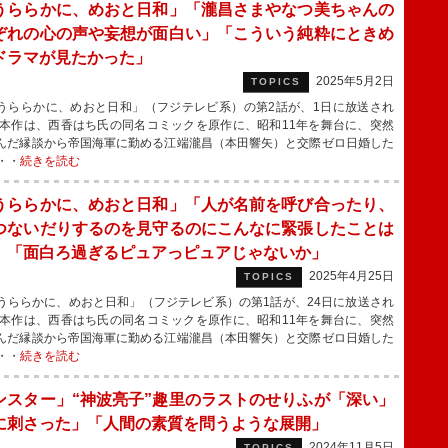
うららかに、めおと日和」「瀧昌さまやなつ美ちゃんの
ぞれの心の声や妄想が面白い」「こういう純粋にときめ
ドラマが見たかった」
2025年5月2日
TOPICS
ららかに、めおと日和」（フジテレビ系）の第2話が、1日に放送され
本作は、西香はち氏の同名コミックを原作に、昭和11年を舞台に、突然
んだ縁談から帝国海軍に勤める江端瀧昌（本田響矢）と交際ゼロ日婚した
・・
続きを読む
うららかに、めおと日和」「人が名前を呼び合ったり、
つないだりするのを見守るのにこんなに緊張したことは
」「面白ろ過ぎるピュアっピュアじゃないか」
2025年4月25日
TOPICS
ららかに、めおと日和」（フジテレビ系）の第1話が、24日に放送され
本作は、西香はち氏の同名コミックを原作に、昭和11年を舞台に、突然
んだ縁談から帝国海軍に勤める江端瀧昌（本田響矢）と交際ゼロ日婚した
・・
続きを読む
ンスター」“神波亮子”趣里のラストのせりふが「深い」
に刺さった」「人間の素質を問うような展開」
2024年11月5日
TOPICS