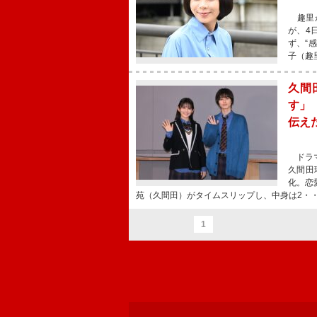
趣里が
が、4
ず、“
子（趣
久間
す」
伝え
ドラマ
久間田
化。恋
苑（久間田）がタイムスリップし、中身は2・
1