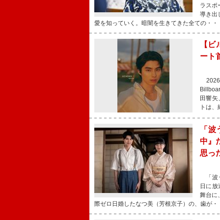
ラスポ
導き出
愛を知っていく。暗闇を生きてきた全ての・・
【ビ
ート
202
Billb
田響矢
トは、
「波
中』
思っ
「波う
日に放
舞台に
際ゼロ日婚したなつ美（芳根京子）の、歯が・