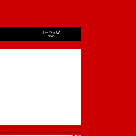
オーヴォ
OVO