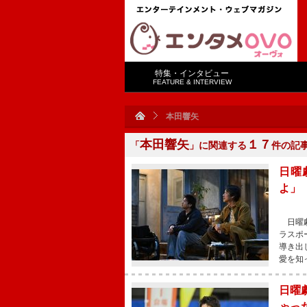
特集・インタビュー
FEATURE & INTERVIEW
本田響矢
本田響矢
１７
「
」に関連する
件の記
日曜
よ」
日曜劇
ラスポ
導き出
愛を知
日曜
ゃっ