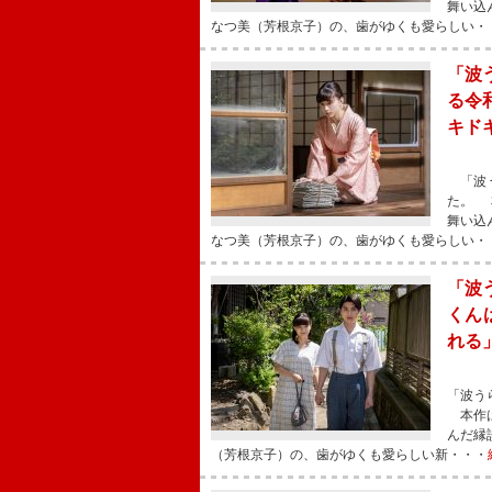
舞い込
なつ美（芳根京子）の、歯がゆくも愛らしい・
「波
る令
キド
「波う
た。 
舞い込
なつ美（芳根京子）の、歯がゆくも愛らしい・
「波
くん
れる
「波う
本作は
んだ縁
（芳根京子）の、歯がゆくも愛らしい新・・・