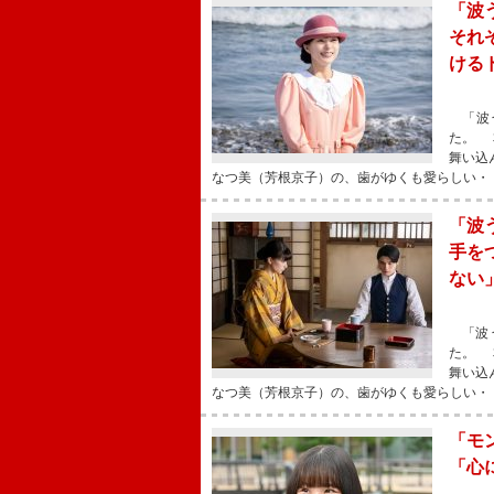
「波
それ
ける
「波う
た。 
舞い込
なつ美（芳根京子）の、歯がゆくも愛らしい・
「波
手を
ない
「波う
た。 
舞い込
なつ美（芳根京子）の、歯がゆくも愛らしい・
「モ
「心