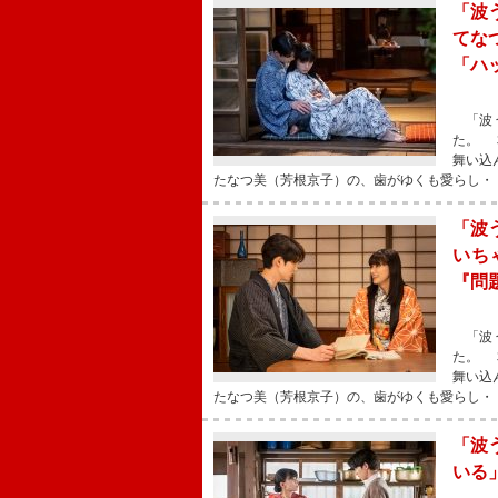
「波
てな
「ハ
「波う
た。 
舞い込
たなつ美（芳根京子）の、歯がゆくも愛らし・
「波
いち
『問
「波う
た。 
舞い込
たなつ美（芳根京子）の、歯がゆくも愛らし・
「波
いる