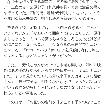
なつ美は仲人である瀧昌の上官の家に居候させてもら
い、上官の妻・柴原郁子（和久井映見）と共に瀧昌の帰り
を待っていた。2週間後、瀧昌が帰宅し、いよいよウブで
不器用な新米夫婦の、初々し過ぎる新婚生活が始まる。
放送終了後、SNS上には、「面白ろ過ぎるピュアっピュ
アじゃないか」「かわいくて面白くてほっこりした。原作
よりちょっとコミカルで笑っちゃうところもあったけど終
始にこにこしながら見た」「少女漫画の王道的でキュンキ
ュンする」「BE:FIRSTの『夢中』が効果的に流れて胸に
グッとくる」などのコメントが上がった。
また、「芳根ちゃんかわいいし来週も楽しみ。和久井映
見にあの手の役やらせたらマジで日本一」「キュンキュン
した。そっと見守りたくなる芳根京子さんはすてきな役者
さん」「芳根京子は、明るくひたむきでちょっとポンコツ
という役柄をやらせたらピカイチなので安心して見ていら
れる」などの声もあった。
そのほか、「お互いの名前を呼ぶことも手をつなぐこと