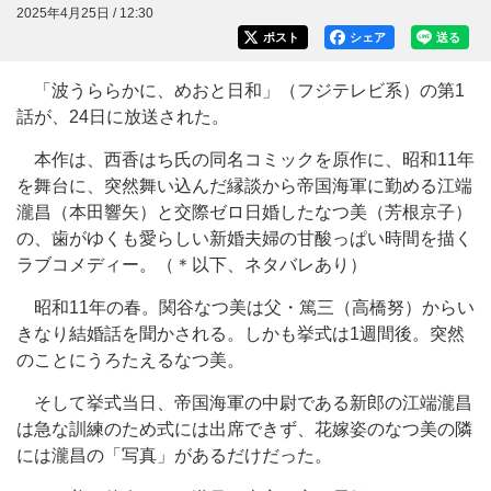
2025年4月25日 / 12:30
ポスト
シェア
送る
「波うららかに、めおと日和」（フジテレビ系）の第1
話が、24日に放送された。
本作は、西香はち氏の同名コミックを原作に、昭和11年
を舞台に、突然舞い込んだ縁談から帝国海軍に勤める江端
瀧昌（本田響矢）と交際ゼロ日婚したなつ美（芳根京子）
の、歯がゆくも愛らしい新婚夫婦の甘酸っぱい時間を描く
ラブコメディー。（＊以下、ネタバレあり）
昭和11年の春。関谷なつ美は父・篤三（高橋努）からい
きなり結婚話を聞かされる。しかも挙式は1週間後。突然
のことにうろたえるなつ美。
そして挙式当日、帝国海軍の中尉である新郎の江端瀧昌
は急な訓練のため式には出席できず、花嫁姿のなつ美の隣
には瀧昌の「写真」があるだけだった。