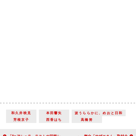
和久井映見
本田響矢
波うららかに、めおと日和
芳根京子
西香はち
高橋努