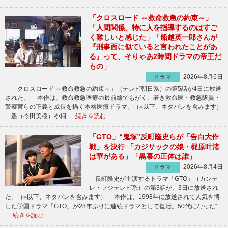
「クロスロード ～救命救急の約束～」
「人間関係、特に人を指導するのはすご
く難しいと感じた」「船越英一郎さんが
『刑事面に似ていると言われたことがあ
る』って、そりゃあ2時間ドラマの帝王だ
もの」
2026年8月6日
ドラマ
「クロスロード ～救命救急の約束～」（テレビ朝日系）の第5話が4日に放送
された。 本作は、救命救急医療の最前線でもがく、若き救命医・救急隊員・
警察官らの正義と成長を描く本格医療ドラマ。（※以下、ネタバレを含みます）
遥（今田美桜）や桐 …
続きを読む
「GTO」“鬼塚”反町隆史らが「告白大作
戦」を決行 「カジサックの娘・梶原叶渚
は華がある」「黒幕の正体は誰」
2026年8月4日
ドラマ
反町隆史が主演するドラマ「GTO」（カンテ
レ・フジテレビ系）の第3話が、3日に放送され
た。（※以下、ネタバレを含みます） 本作は、1998年に放送されて人気を博
した学園ドラマ「GTO」が28年ぶりに連続ドラマとして復活。50代になった“
…
続きを読む