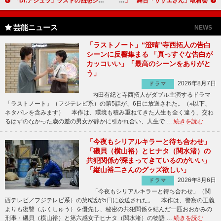
「Dr.アシュラ」ラストの回想シーンで“朱羅”松本若菜の壮絶過去が… 「️杏野先生の過去つらすぎ」「なんとか生き残ったということか」
藤原紀香が再びサザエさんに！「人と人のあり方を考えさせられる演出になっている」 舞台「サザエさん」取材会
芸能ニュース
NEWS
「ラストノート」“澄晴”寺西拓人の告白
シーンに反響集まる 「真っすぐな告白が
カッコいい」「最高のシーンをありがと
う」
2026年8月7日
ドラマ
内田有紀と寺西拓人がダブル主演するドラマ
「ラストノート」（フジテレビ系）の第5話が、6日に放送された。（※以下、
ネタバレを含みます） 本作は、環境も積み重ねてきた人生も全く違う、交わ
るはずのなかった歳の差の男女が静かに引かれ合い、人生で …
続きを読む
「今夜もシリアルキラーと待ち合わせ」
「磯貝（横山裕）とヒナタ（関水渚）の
共犯関係が深まってきているのがいい」
「縦山裕二さんのグッズ欲しい」
2026年8月6日
ドラマ
「今夜もシリアルキラーと待ち合わせ」（関
西テレビ／フジテレビ系）の第6話が5日に放送された。 本作は、警察の正義
よりも復讐（ふくしゅう）を優先し、秘密の共犯関係を結んだ一匹おおかみの
刑事・磯貝（横山裕）と第六感女子ヒナタ（関水渚）の物語 …
続きを読む