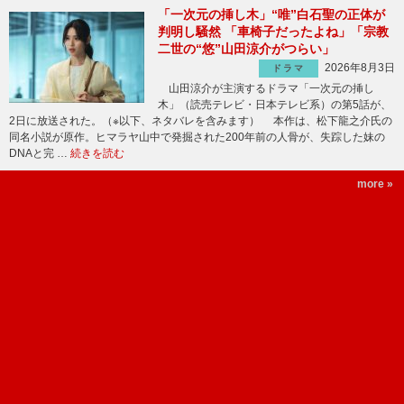
「一次元の挿し木」“唯”白石聖の正体が
判明し騒然 「車椅子だったよね」「宗教
二世の“悠”山田涼介がつらい」
2026年8月3日
ドラマ
山田涼介が主演するドラマ「一次元の挿し
木」（読売テレビ・日本テレビ系）の第5話が、
2日に放送された。（※以下、ネタバレを含みます） 本作は、松下龍之介氏の
同名小説が原作。ヒマラヤ山中で発掘された200年前の人骨が、失踪した妹の
DNAと完 …
続きを読む
more »