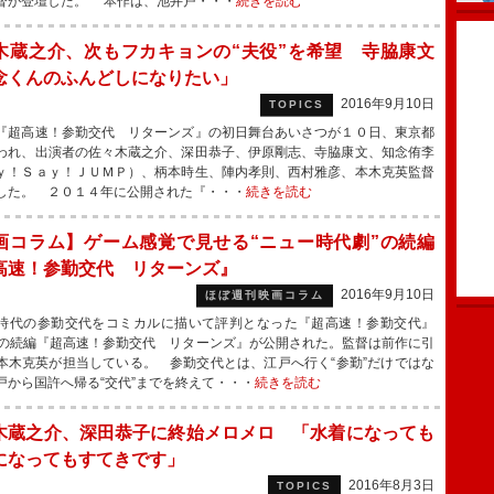
督が登壇した。 本作は、池井戸・・・
続きを読む
木蔵之介、次もフカキョンの“夫役”を希望 寺脇康文
念くんのふんどしになりたい」
2016年9月10日
TOPICS
超高速！参勤交代 リターンズ』の初日舞台あいさつが１０日、東京都
われ、出演者の佐々木蔵之介、深田恭子、伊原剛志、寺脇康文、知念侑李
ｙ！Ｓａｙ！ＪＵＭＰ）、柄本時生、陣内孝則、西村雅彦、本木克英監督
した。 ２０１４年に公開された『・・・
続きを読む
画コラム】ゲーム感覚で見せる“ニュー時代劇”の続編
高速！参勤交代 リターンズ』
2016年9月10日
ほぼ週刊映画コラム
代の参勤交代をコミカルに描いて評判となった『超高速！参勤交代』
）の続編『超高速！参勤交代 リターンズ』が公開された。監督は前作に引
本木克英が担当している。 参勤交代とは、江戸へ行く“参勤”だけではな
戸から国許へ帰る“交代”までを終えて・・・
続きを読む
木蔵之介、深田恭子に終始メロメロ 「水着になっても
になってもすてきです」
2016年8月3日
TOPICS