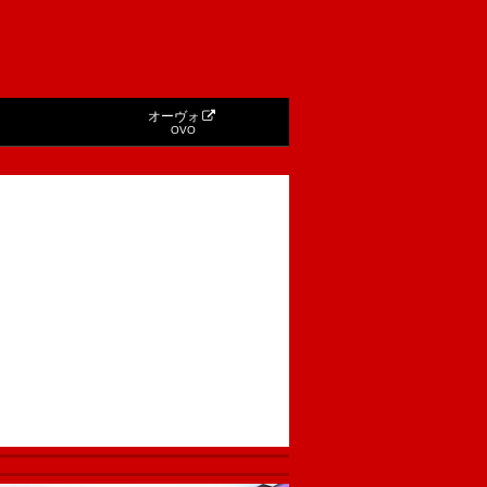
オーヴォ
OVO