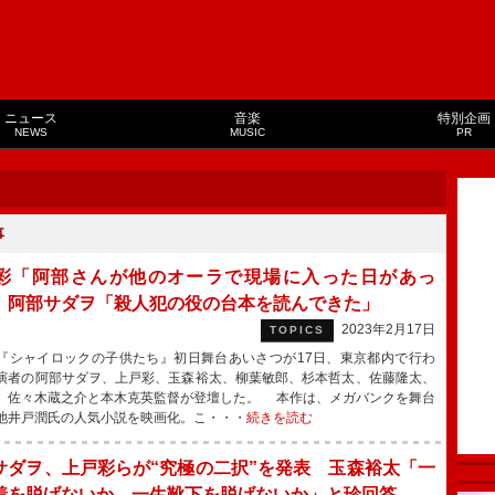
ニュース
音楽
特別企画
NEWS
MUSIC
PR
事
彩「阿部さんが他のオーラで現場に入った日があっ
 阿部サダヲ「殺人犯の役の台本を読んできた」
2023年2月17日
TOPICS
シャイロックの子供たち』初日舞台あいさつが17日、東京都内で行わ
演者の阿部サダヲ、上戸彩、玉森裕太、柳葉敏郎、杉本哲太、佐藤隆太、
、佐々木蔵之介と本木克英監督が登壇した。 本作は、メガバンクを舞台
池井戸潤氏の人気小説を映画化。こ・・・
続きを読む
サダヲ、上戸彩らが“究極の二択”を発表 玉森裕太「一
着を脱げないか、一生靴下を脱げないか」と珍回答