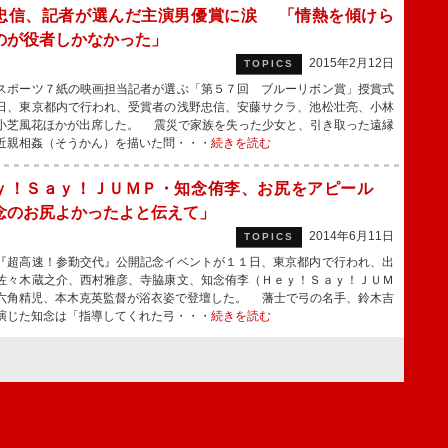
忠信、記者が選んだ主演男優賞に涙 「情熱を傾けら
のが役者しかなかった」
2015年2月12日
TOPICS
ポーツ７紙の映画担当記者が選ぶ「第５７回 ブルーリボン賞」授賞式
日、東京都内で行われ、受賞者の浅野忠信、安藤サクラ、池松壮亮、小林
小芝風花ほかが出席した。 震災で家族を失った少女と、引き取った遠縁
近親相姦（そうかん）を描いた問・・・
続きを読む
ｙ！Ｓａｙ！ＪＵＭＰ・知念侑李、お尻をアピール
念のお尻よかったよと伝えて」
2014年6月11日
TOPICS
超高速！参勤交代』公開記念イベントが１１日、東京都内で行われ、出
佐々木蔵之介、西村雅彦、寺脇康文、知念侑李（Ｈｅｙ！Ｓａｙ！ＪＵＭ
六角精児、本木克英監督が浴衣姿で登壇した。 藩士で弓の名手、鈴木吉
演じた知念は「指導してくれた弓・・・
続きを読む