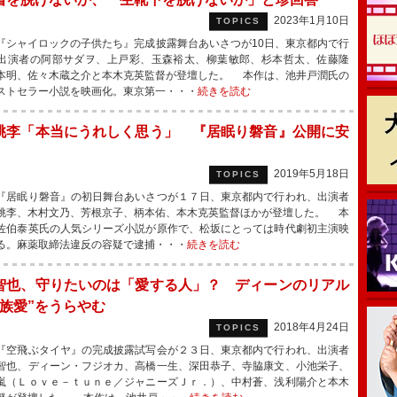
2023年1月10日
TOPICS
シャイロックの子供たち』完成披露舞台あいさつが10日、東京都内で行
出演者の阿部サダヲ、上戸彩、玉森裕太、柳葉敏郎、杉本哲太、佐藤隆
本明、佐々木蔵之介と本木克英監督が登壇した。 本作は、池井戸潤氏の
ストセラー小説を映画化。東京第一・・・
続きを読む
桃李「本当にうれしく思う」 『居眠り磐音』公開に安
2019年5月18日
TOPICS
居眠り磐音』の初日舞台あいさつが１７日、東京都内で行われ、出演者
桃李、木村文乃、芳根京子、柄本佑、本木克英監督ほかが登壇した。 本
佐伯泰英氏の人気シリーズ小説が原作で、松坂にとっては時代劇初主演映
る。麻薬取締法違反の容疑で逮捕・・・
続きを読む
智也、守りたいのは「愛する人」？ ディーンのリアル
家族愛”をうらやむ
2018年4月24日
TOPICS
空飛ぶタイヤ』の完成披露試写会が２３日、東京都内で行われ、出演者
智也、ディーン・フジオカ、高橋一生、深田恭子、寺脇康文、小池栄子、
嵐（Ｌｏｖｅ－ｔｕｎｅ／ジャニーズＪｒ．）、中村蒼、浅利陽介と本木