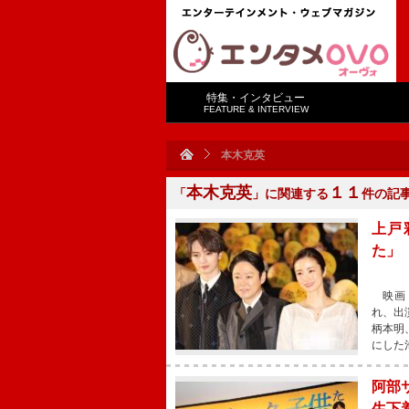
特集・インタビュー
FEATURE & INTERVIEW
本木克英
本木克英
１１
「
」に関連する
件の記
上戸
た」
映画『
れ、出
柄本明
にした
阿部
生下