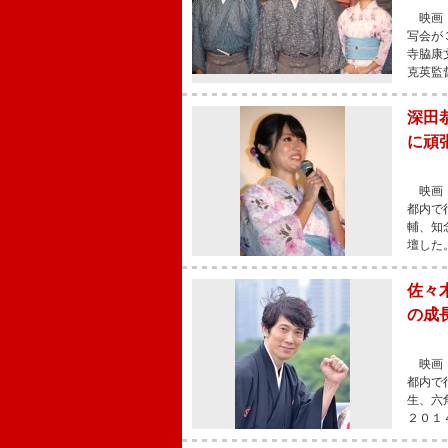
映画『
写会が
寺脇康
克英監
深田
に頑
映画『
都内で
輔、知
壇した
佐々
の成
映画『
都内で
生、六
２０１