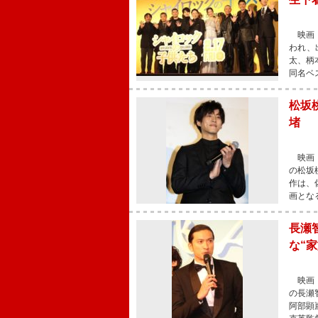
映画『
われ、
太、柄
同名ベ
松坂
堵
映画『
の松坂
作は、
画とな
長瀬
な“
映画『
の長瀬
阿部顕