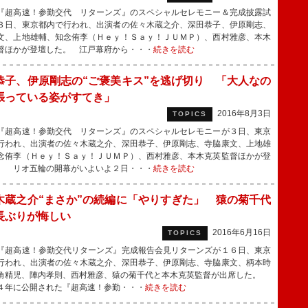
超高速！参勤交代 リターンズ』のスペシャルセレモニー＆完成披露試
３日、東京都内で行われ、出演者の佐々木蔵之介、深田恭子、伊原剛志、
文、上地雄輔、知念侑李（Ｈｅｙ！Ｓａｙ！ＪＵＭＰ）、西村雅彦、本木
督ほかが登壇した。 江戸幕府から・・・
続きを読む
恭子、伊原剛志の“ご褒美キス”を逃げ切り 「大人なの
張っている姿がすてき」
2016年8月3日
TOPICS
超高速！参勤交代 リターンズ』のスペシャルセレモニーが３日、東京
行われ、出演者の佐々木蔵之介、深田恭子、伊原剛志、寺脇康文、上地雄
念侑李（Ｈｅｙ！Ｓａｙ！ＪＵＭＰ）、西村雅彦、本木克英監督ほかが登
。 リオ五輪の開幕がいよいよ２日・・・
続きを読む
木蔵之介“まさか”の続編に「やりすぎた」 猿の菊千代
長ぶりが悔しい
2016年6月16日
TOPICS
超高速！参勤交代リターンズ』完成報告会見リターンズが１６日、東京
行われ、出演者の佐々木蔵之介、深田恭子、伊原剛志、寺脇康文、柄本時
角精児、陣内孝則、西村雅彦、猿の菊千代と本木克英監督が出席した。
４年に公開された『超高速！参勤・・・
続きを読む