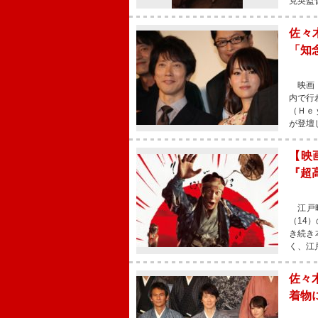
克英監
佐々
「知
映画『
内で行
（Ｈｅ
が登壇
【映
『超
江戸時
（14
き続き
く、江
佐々
着物