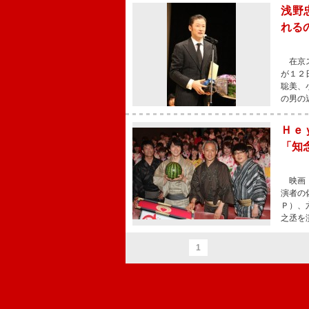
浅野
れる
在京ス
が１２
聡美、
の男の
Ｈｅ
「知
映画『
演者の
Ｐ）、
之丞を
1