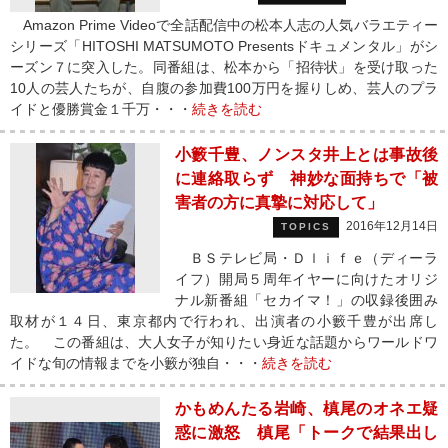
Amazon Prime Videoで全話配信中の松本人志の人気バラエティー
シリーズ「HITOSHI MATSUMOTO Presentsドキュメンタル」がシ
ーズン７に突入した。同番組は、松本から「招待状」を受け取った
10人の芸人たちが、自腹の参加費100万円を握りしめ、芸人のプラ
イドと優勝賞金１千万・・・
続きを読む
小籔千豊、ノンスタ井上とは事故後
に連絡取らず 神妙な面持ちで「被
害者の方に真摯に対応して」
2016年12月14日
TOPICS
ＢＳテレビ局・Ｄｌｉｆｅ（ディーラ
イフ）開局５周年イヤーに向けたオリジ
ナル新番組「セカイマ！」の収録後囲み
取材が１４日、東京都内で行われ、出演者の小籔千豊が出席し
た。 この番組は、大人女子が知りたい身近な話題からワールドワ
イドな旬の情報までを小籔が独自・・・
続きを読む
かもめんたる岩崎、槙尾のオネエ疑
惑に激怒 槙尾「トークで結果出し