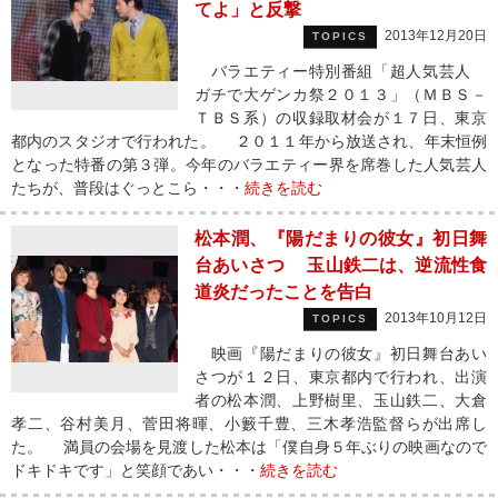
てよ」と反撃
2013年12月20日
TOPICS
バラエティー特別番組「超人気芸人
ガチで大ゲンカ祭２０１３」（ＭＢＳ－
ＴＢＳ系）の収録取材会が１７日、東京
都内のスタジオで行われた。 ２０１１年から放送され、年末恒例
となった特番の第３弾。今年のバラエティー界を席巻した人気芸人
たちが、普段はぐっとこら・・・
続きを読む
松本潤、『陽だまりの彼女』初日舞
台あいさつ 玉山鉄二は、逆流性食
道炎だったことを告白
2013年10月12日
TOPICS
映画『陽だまりの彼女』初日舞台あい
さつが１２日、東京都内で行われ、出演
者の松本潤、上野樹里、玉山鉄二、大倉
孝二、谷村美月、菅田将暉、小籔千豊、三木孝浩監督らが出席し
た。 満員の会場を見渡した松本は「僕自身５年ぶりの映画なので
ドキドキです」と笑顔であい・・・
続きを読む