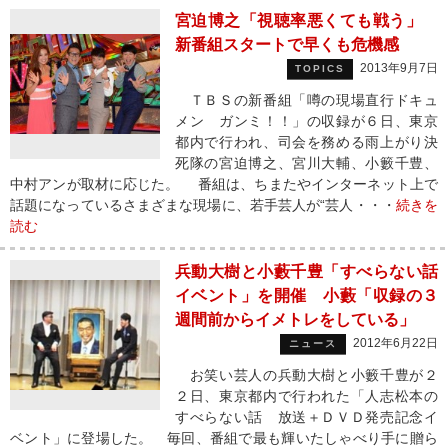
宮迫博之「視聴率悪くても戦う」
新番組スタートで早くも危機感
2013年9月7日
TOPICS
ＴＢＳの新番組「噂の現場直行ドキュ
メン ガンミ！！」の収録が６日、東京
都内で行われ、司会を務める雨上がり決
死隊の宮迫博之、宮川大輔、小籔千豊、
中村アンが取材に応じた。 番組は、ちまたやインターネット上で
話題になっているさまざまな現場に、若手芸人が“芸人・・・
続きを
読む
兵動大樹と小藪千豊「すべらない話
イベント」を開催 小藪「収録の３
週間前からイメトレをしている」
2012年6月22日
ニュース
お笑い芸人の兵動大樹と小籔千豊が２
２日、東京都内で行われた「人志松本の
すべらない話 放送＋ＤＶＤ発売記念イ
ベント」に登場した。 毎回、番組で最も輝いたしゃべり手に贈ら