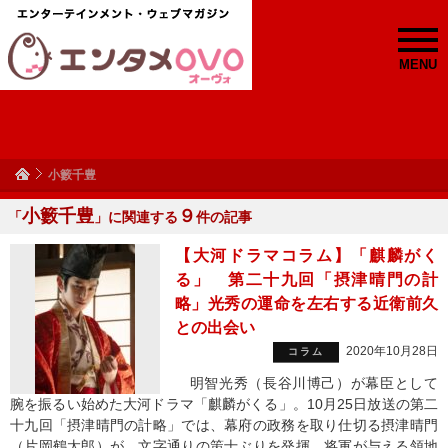
MENU
小籔千豊
小籔千豊
９
「
」に関連する
件の記事
【大河ドラマコラム】「麒麟がく
る」 第二十九回「摂津晴門の計
略」光秀の運命を左右する近衛前久
との出会い
2020年10月28日
コラム
明智光秀（長谷川博己）が幕臣として
腕を振るい始めた大河ドラマ「麒麟がくる」。10月25日放送の第二
十九回「摂津晴門の計略」では、幕府の政務を取り仕切る摂津晴門
（片岡鶴太郎）が、文字通りの策士ぶりを発揮。将軍が与える領地