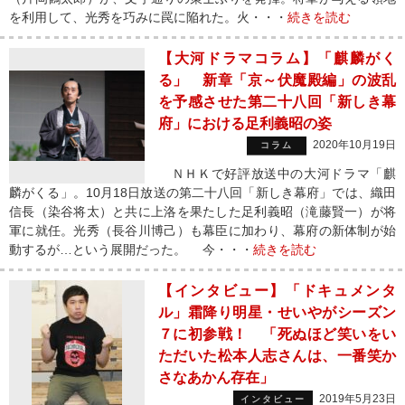
を利用して、光秀を巧みに罠に陥れた。火・・・
続きを読む
【大河ドラマコラム】「麒麟がく
る」 新章「京～伏魔殿編」の波乱
を予感させた第二十八回「新しき幕
府」における足利義昭の姿
2020年10月19日
コラム
ＮＨＫで好評放送中の大河ドラマ「麒
麟がくる」。10月18日放送の第二十八回「新しき幕府」では、織田
信長（染谷将太）と共に上洛を果たした足利義昭（滝藤賢一）が将
軍に就任。光秀（長谷川博己）も幕臣に加わり、幕府の新体制が始
動するが…という展開だった。 今・・・
続きを読む
【インタビュー】「ドキュメンタ
ル」霜降り明星・せいやがシーズン
７に初参戦！ 「死ぬほど笑いをい
ただいた松本人志さんは、一番笑か
さなあかん存在」
2019年5月23日
インタビュー