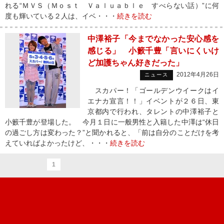
れる“ＭＶＳ（Ｍｏｓｔ Ｖａｌｕａｂｌｅ すべらない話）”に何
度も輝いている２人は、イベ・・・
続きを読む
中澤裕子「今までなかった安心感を
感じる」 小籔千豊「言いにくいけ
ど加護ちゃん好きだった」
2012年4月26日
ニュース
スカパー！「ゴールデンウイークはイ
エナカ宣言！！」イベントが２６日、東
京都内で行われ、タレントの中澤裕子と
小籔千豊が登場した。 今月１日に一般男性と入籍した中澤は“休日
の過ごし方は変わった？”と聞かれると、「前は自分のことだけを考
えていればよかったけど、・・・
続きを読む
1