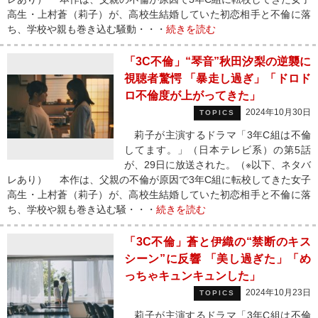
高生・上村蒼（莉子）が、高校生結婚していた初恋相手と不倫に落
ち、学校や親も巻き込む騒動・・・
続きを読む
「3C不倫」“琴音”秋田汐梨の逆襲に
視聴者驚愕 「暴走し過ぎ」「ドロド
ロ不倫度が上がってきた」
2024年10月30日
TOPICS
莉子が主演するドラマ「3年C組は不倫
してます。」（日本テレビ系）の第5話
が、29日に放送された。（※以下、ネタバ
レあり） 本作は、父親の不倫が原因で3年C組に転校してきた女子
高生・上村蒼（莉子）が、高校生結婚していた初恋相手と不倫に落
ち、学校や親も巻き込む騒・・・
続きを読む
「3C不倫」蒼と伊織の“禁断のキス
シーン”に反響 「美し過ぎた」「め
っちゃキュンキュンした」
2024年10月23日
TOPICS
莉子が主演するドラマ「3年C組は不倫