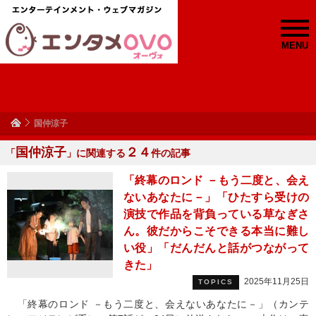
MENU
国仲涼子
国仲涼子
２４
「
」に関連する
件の記事
「終幕のロンド －もう二度と、会え
ないあなたに－」「ひたすら受けの
演技で作品を背負っている草なぎさ
ん。彼だからこそできる本当に難し
い役」「だんだんと話がつながって
きた」
2025年11月25日
TOPICS
「終幕のロンド －もう二度と、会えないあなたに－」（カンテ