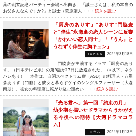
薬の創立記念パーティー会場へ出向き、「誠士さんは、私の本当の
お父さんなんですか?」と誠士（萩原聖人・・・
続きを読む
「厨房のありす」“ありす”門脇麦
と“倖生”永瀬廉の恋人シーンに反響
「かわいい恋人同士」「『うん』と
うなずく倖生に胸キュン」
2024年3月18日
TOPICS
門脇麦が主演するドラマ「厨房のあり
す」（日本テレビ系）の第9話が17日に放送された。（※以下、ネタ
バレあり） 本作は、自閉スペクトラム症（ASD）の料理人・八重
森ありす（門脇）と彼女と暮らすゲイのシングルファーザー（大森
南朋）、彼女の料理店に転がり込む謎めい・・・
続きを読む
「光る君へ」第一回「約束の月」
幼少期を描いたドラマからうかがえ
る今後への期待【大河ドラマコラ
ム】
2024年1月13日
コラム