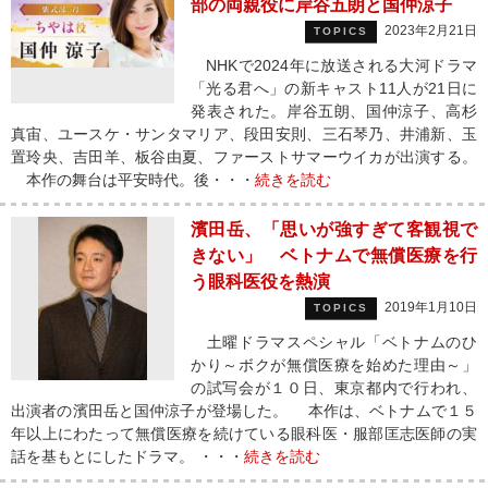
部の両親役に岸谷五朗と国仲涼子
2023年2月21日
TOPICS
NHKで2024年に放送される大河ドラマ
「光る君へ」の新キャスト11人が21日に
発表された。岸谷五朗、国仲涼子、高杉
真宙、ユースケ・サンタマリア、段田安則、三石琴乃、井浦新、玉
置玲央、吉田羊、板谷由夏、ファーストサマーウイカが出演する。
本作の舞台は平安時代。後・・・
続きを読む
濱田岳、「思いが強すぎて客観視で
きない」 ベトナムで無償医療を行
う眼科医役を熱演
2019年1月10日
TOPICS
土曜ドラマスペシャル「ベトナムのひ
かり～ボクが無償医療を始めた理由～」
の試写会が１０日、東京都内で行われ、
出演者の濱田岳と国仲涼子が登場した。 本作は、ベトナムで１５
年以上にわたって無償医療を続けている眼科医・服部匡志医師の実
話を基もとにしたドラマ。 ・・・
続きを読む