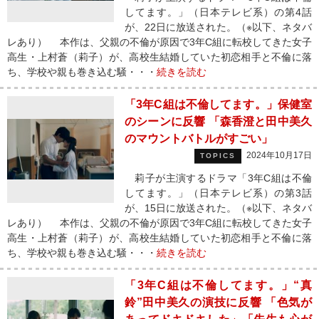
してます。」（日本テレビ系）の第4話
が、22日に放送された。（※以下、ネタバ
レあり） 本作は、父親の不倫が原因で3年C組に転校してきた女子
高生・上村蒼（莉子）が、高校生結婚していた初恋相手と不倫に落
ち、学校や親も巻き込む騒・・・
続きを読む
「3年C組は不倫してます。」保健室
のシーンに反響 「森香澄と田中美久
のマウントバトルがすごい」
2024年10月17日
TOPICS
莉子が主演するドラマ「3年C組は不倫
してます。」（日本テレビ系）の第3話
が、15日に放送された。（※以下、ネタバ
レあり） 本作は、父親の不倫が原因で3年C組に転校してきた女子
高生・上村蒼（莉子）が、高校生結婚していた初恋相手と不倫に落
ち、学校や親も巻き込む騒・・・
続きを読む
「3年C組は不倫してます。」“真
鈴”田中美久の演技に反響 「色気が