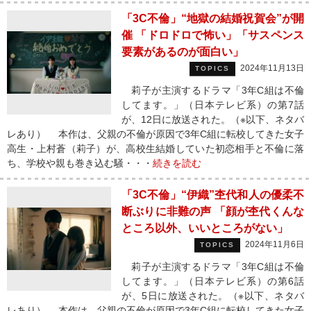
「3C不倫」“地獄の結婚祝賀会”が開
催 「ドロドロで怖い」「サスペンス
要素があるのが面白い」
2024年11月13日
TOPICS
莉子が主演するドラマ「3年C組は不倫
してます。」（日本テレビ系）の第7話
が、12日に放送された。（※以下、ネタバ
レあり） 本作は、父親の不倫が原因で3年C組に転校してきた女子
高生・上村蒼（莉子）が、高校生結婚していた初恋相手と不倫に落
ち、学校や親も巻き込む騒・・・
続きを読む
「3C不倫」“伊織”杢代和人の優柔不
断ぶりに非難の声 「顔が杢代くんな
ところ以外、いいところがない」
2024年11月6日
TOPICS
莉子が主演するドラマ「3年C組は不倫
してます。」（日本テレビ系）の第6話
が、5日に放送された。（※以下、ネタバ
レあり） 本作は、父親の不倫が原因で3年C組に転校してきた女子