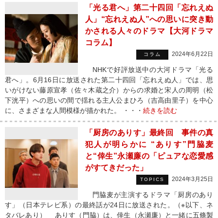
「光る君へ」第二十四回「忘れえぬ
人」“忘れえぬ人”への思いに突き動
かされる人々のドラマ【大河ドラマ
コラム】
2024年6月22日
コラム
NHKで好評放送中の大河ドラマ「光る
君へ」。6月16日に放送された第二十四回「忘れえぬ人」では、思
いがけない藤原宣孝（佐々木蔵之介）からの求婚と宋人の周明（松
下洸平）への思いの間で揺れる主人公まひろ（吉高由里子）を中心
に、さまざまな人間模様が描かれた。 ・・・
続きを読む
「厨房のありす」最終回 事件の真
犯人が明らかに “ありす”門脇麦
と“倖生”永瀬廉の「ピュアな恋愛感
がすてきだった」
2024年3月25日
TOPICS
門脇麦が主演するドラマ「厨房のあり
す」（日本テレビ系）の最終話が24日に放送された。（※以下、ネ
タバレあり） ありす（門脇）は、倖生（永瀬廉）と一緒に五條製