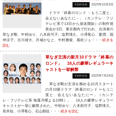
2025年10月3日
TOPICS
ドラマ「終幕のロンド －もう二度と、
会えないあなたに－」（カンテレ・フジ
テレビ系で13日から放送開始）の制作発
表会が3日、東京都内で行われ、出演者の
草なぎ剛、中村ゆり、八木莉可子、塩野瑛久、小澤竜心、要潤、国
仲涼子、古川雄大、月城かなと、中村雅俊、風吹ジュ・・・
続きを
読む
草なぎ主演の新月10ドラマ「終幕の
ロンド」 16人の豪華レギュラーキ
ャストを一挙解禁
2025年7月24日
TOPICS
草なぎ剛が主演を務める10月スタート
の月10新ドラマ「終幕のロンド ーもう二
度と、会えないあなたにー」（カンテ
レ・フジテレビ系 毎週月曜よる10時）。 16人の豪華レギュラー
キャストが一挙に解禁された。中村ゆり、八木莉可子、塩野瑛久、
長井短、小澤竜心、石山順征・・・
続きを読む