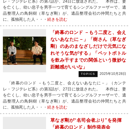
レ・フジテレビ系）の第7話が、24日に放送された。 本作は、妻
を亡くし、幼い息子を男手一つで育てるシングルファーザーで、遺
品整理人の鳥飼樹（草なぎ剛）が、遺品整理会社の仲間たちと共
に、孤独死した人・・・
続きを読む
「終幕のロンド －もう二度と、会え
ないあなたに－」「樹さん（草なぎ
剛）のあのまなざしだけで元気にな
れそうな気がする」「ペットボトル
を飲み干すまでの関係という微妙な
距離感がいいな」
2025年10月28日
TOPICS
「終幕のロンド －もう二度と、会えないあなたに－」（カンテ
レ・フジテレビ系）の第3話が、27日に放送された。 本作は、妻
を亡くし、幼い息子を男手一つで育てるシングルファーザーで、遺
品整理人の鳥飼樹（草なぎ剛）が、遺品整理会社の仲間たちと共
に、孤独死した人・・・
続きを読む
草なぎ剛が“名司会者ぶり”を発揮
「終幕のロンド」制作発表会