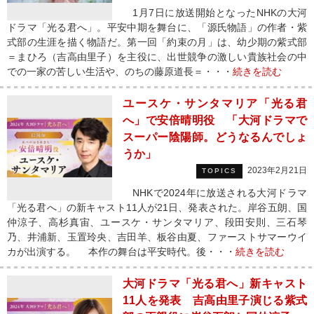
1月7日に放送開始となったNHKの大河
ドラマ「光る君へ」。平安中期を舞台に、「源氏物語」の作者・紫
式部の生涯を描く物語だ。第一回「約束の月」は、幼少期の紫式部
＝まひろ（吉高由里子）を主役に、出世競争の激しい貴族社会の中
での一家の苦しい生活や、のちの藤原道長＝・・・
続きを読む
ユースケ・サンタマリア「光る君
へ」で安倍晴明役 「大河ドラマで
スーパー陰陽師。どうなるんでしょ
うか」
2023年2月21日
TOPICS
NHKで2024年に放送される大河ドラマ
「光る君へ」の新キャスト11人が21日、発表された。岸谷五朗、国
仲涼子、高杉真宙、ユースケ・サンタマリア、段田安則、三石琴
乃、井浦新、玉置玲央、吉田羊、板谷由夏、ファーストサマーウイ
カが出演する。 本作の舞台は平安時代。後・・・
続きを読む
大河ドラマ「光る君へ」新キャスト
11人を発表 吉高由里子演じる紫式