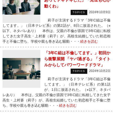
あってドキドキした」「先生も心が
動くわ」
2024年10月9日
TOPICS
莉子が主演するドラマ「3年C組は不倫
してます。」（日本テレビ系）の第2話が、8日に放送された。（※
以下、ネタバレあり） 本作は、父親の不倫が原因で3年C組に転校
してきた女子高生・上村蒼（莉子）が、高校生結婚していた初恋相
手と不倫に堕ち、学校や親も巻き込む騒動・・・
続きを読む
「3年C組は不倫してます。」初回か
ら衝撃展開 「ヤバ過ぎる」「タイト
ルからしてパワーワードドラマ」
2024年10月2日
TOPICS
莉子が主演するドラマ「3年C組は不倫
してます。」（日本テレビ系）の第1話
が、1日に放送された。（※以下、ネタバ
レあり） 本作は、父親の不倫が原因で3年C組に転校してきた女子
高生・上村蒼（莉子）が、高校生結婚していた初恋相手と不倫に堕
ち、学校や親も巻き込む騒動・・・
続きを読む