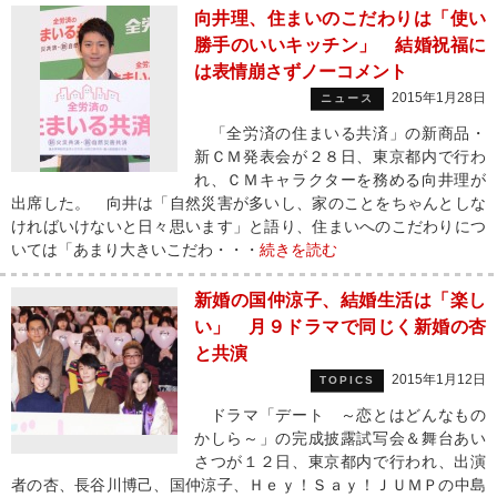
向井理、住まいのこだわりは「使い
勝手のいいキッチン」 結婚祝福に
は表情崩さずノーコメント
2015年1月28日
ニュース
「全労済の住まいる共済」の新商品・
新ＣＭ発表会が２８日、東京都内で行わ
れ、ＣＭキャラクターを務める向井理が
出席した。 向井は「自然災害が多いし、家のことをちゃんとしな
ければいけないと日々思います」と語り、住まいへのこだわりにつ
いては「あまり大きいこだわ・・・
続きを読む
新婚の国仲涼子、結婚生活は「楽し
い」 月９ドラマで同じく新婚の杏
と共演
2015年1月12日
TOPICS
ドラマ「デート ～恋とはどんなもの
かしら～」の完成披露試写会＆舞台あい
さつが１２日、東京都内で行われ、出演
者の杏、長谷川博己、国仲涼子、Ｈｅｙ！Ｓａｙ！ＪＵＭＰの中島